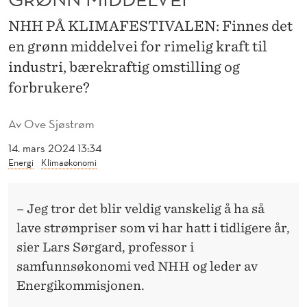
R
NHH PÅ KLIMAFESTIVALEN: Finnes det
E
en grønn middelvei for rimelig kraft til
N
industri, bærekraftig omstilling og
G
forbrukere?
Y
Av
Ove Sjøstrøm
L
14. mars 2024 13:34
L
Energi
Klimaøkonomi
E
N
– Jeg tror det blir veldig vanskelig å ha så
lave strømpriser som vi har hatt i tidligere år,
G
sier Lars Sørgard, professor i
R
samfunnsøkonomi ved NHH og leder av
Ø
Energikommisjonen.