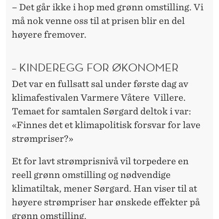
N
– Det går ikke i hop med grønn omstilling. Vi
N
må nok venne oss til at prisen blir en del
høyere fremover.
M
I
– KINDEREGG FOR ØKONOMER
D
Det var en fullsatt sal under første dag av
D
klimafestivalen Varmere Våtere Villere.
E
Temaet for samtalen Sørgard deltok i var:
«Finnes det et klimapolitisk forsvar for lave
L
strømpriser?»
V
Et for lavt strømprisnivå vil torpedere en
E
reell grønn omstilling og nødvendige
I
klimatiltak, mener Sørgard. Han viser til at
høyere strømpriser har ønskede effekter på
grønn omstilling.