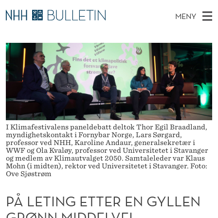
P
MENY
Å
H
NO
TIL NHH.NO
S
L
O
Ø
K
Stipendiater og nye forskerprofiler
V
I
E
N
E
Disputaser
E
T
T
T
D
Ekspertutvalg
S
I
T
M
E
Om Bulletin
D
N
E
E
T
I Klimafestivalens paneldebatt deltok Thor Egil Braadland,
N
G
myndighetskontakt i Fornybar Norge, Lars Sørgard,
Y
professor ved NHH, Karoline Andaur, generalsekretær i
E
WWF og Ola Kvaløy, professor ved Universitetet i Stavanger
og medlem av Klimautvalget 2050. Samtaleleder var Klaus
T
Mohn (i midten), rektor ved Universitetet i Stavanger. Foto:
Ove Sjøstrøm
T
PÅ LETING ETTER EN GYLLEN
E
GRØNN MIDDELVEI