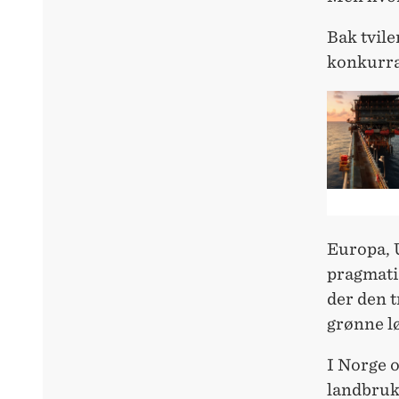
Bak tvile
konkurra
Europa, 
pragmati
der den t
grønne l
I Norge o
landbruk,