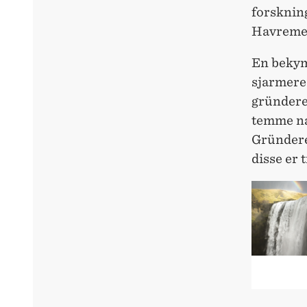
forsknin
Havremelk
En bekymr
sjarmere 
gründere
temme na
Gründere
disse er 