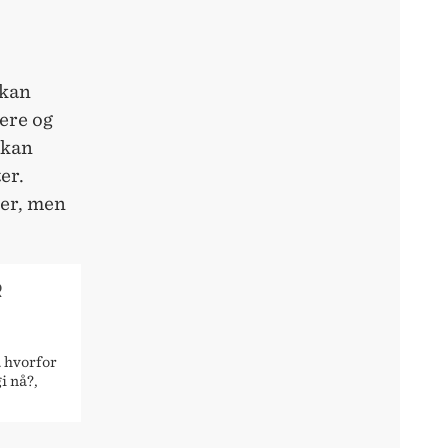
 kan
ere og
 kan
er.
ker, men
R
å hvorfor
i nå?,