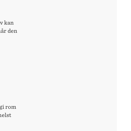
av kan
når den
gi rom
helst