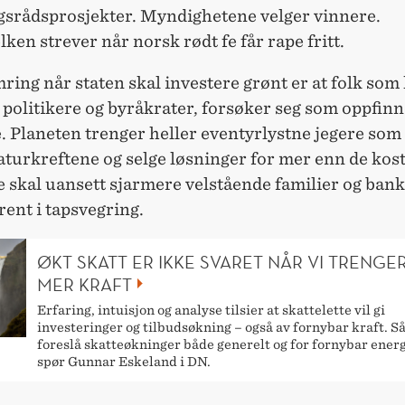
gsrådsprosjekter. Myndighetene velger vinnere.
en strever når norsk rødt fe får rape fritt.
ing når staten skal investere grønt er at folk som
politikere og byråkrater, forsøker seg som oppfinn
. Planeten trenger heller eventyrlystne jegere som
turkreftene og selge løsninger for mer enn de kost
 skal uansett sjarmere velstående familier og ban
trent i tapsvegring.
ØKT SKATT ER IKKE SVARET NÅR VI TRENGE
MER KRAFT
Erfaring, intuisjon og analyse tilsier at skattelette vil gi
investeringer og tilbudsøkning – også av fornybar kraft. S
foreslå skatteøkninger både generelt og for fornybar energ
spør Gunnar Eskeland i DN.