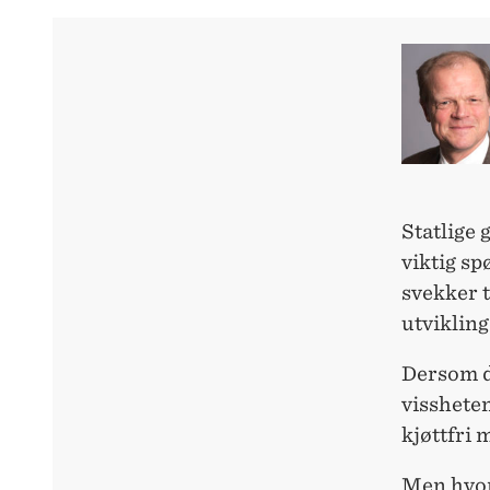
Statlige 
viktig sp
svekker 
utvikling
Dersom de
vissheten
kjøttfri 
Men hvo