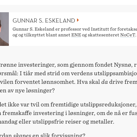
GUNNAR S. ESKELAND
Gunnar S. Eskeland er professor ved Institutt for foretak
og og tilknyttet blant annet
ENE
og skattesenteret
NoCeT
grønne investeringer, som gjennom fondet Nysnø, r
ørsmål: I tiår med strid om verdens utslippsambisj
tvilen forventet lønnsomhet. Hva skal
da
drive fre
en av nye løsninger?
t ikke var tvil om fremtidige utslippsreduksjoner, 
 fremskaffe investering i løsninger, om de nå er fu
mandag eller utslippsfrie reiser og metaller.
rdan
skapes
en slik forvissning?