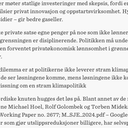
 møter statlige investeringer med skepsis, fordi e
tilsier privat innovasjon og oppstartsvirksomhet. 
idier – gir bedre gaseller.
ke private satse egne penger på noe som ikke lønner
grensningen er disiplinerende. Politikken må und
 en forventet privatøkonomisk lønnsomhet i grønn
.
 dilemma er at politikerne ikke leverer stram klima
e de ser løsningene komme, mens løsningene ikke
vissning om en stram klimapolitikk
rdiske knuten hugges det løs på. Blant annet av de
e Michael Hoel, Rolf Golombek og Torben Midek
Working Paper no. 2677; M_SJE_2024.pdf – Google 
r som gjør utslippsreduksjoner billigere, har selv