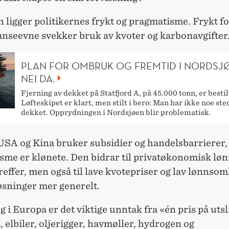
n ligger politikernes frykt og pragmatisme. Frykt fo
nseevne svekker bruk av kvoter og karbonavgifter
PLAN FOR OMBRUK OG FREMTID I NORDSJ
NEI DA.
Fjerning av dekket på Statfjord A, på 45.000 tonn, er bestil
Løfteskipet er klart, men stilt i bero: Man har ikke noe ste
dekket. Opprydningen i Nordsjøen blir problematisk.
USA og Kina bruker subsidier og handelsbarrierer,
sme er klønete. Den bidrar til privatøkonomisk l
reffer, men også til lave kvotepriser og lav lønnsom
øsninger mer generelt.
g i Europa er det viktige unntak fra «én pris på utsl
 elbiler, oljerigger, havmøller, hydrogen og