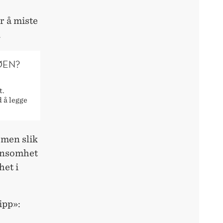
r å miste
.
ØEN?
t.
d å legge
 men slik
ønnsomhet
het i
ipp»: