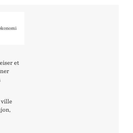
søkonomi
.
eiser et
oner
m
ville
sjon,