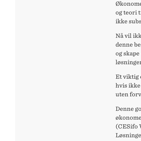
Økonomer
og teori 
ikke subs
Nå vil ik
denne be
og skape
løsninger
Et viktig
hvis ikk
uten for
Denne go
økonomen
(CESifo 
Løsninge