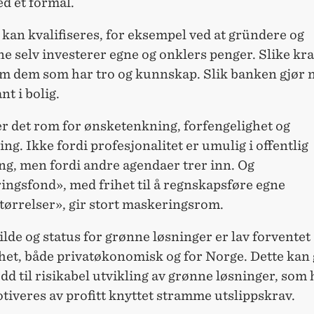
d et formål.
kan kvalifiseres, for eksempel ved at gründere og
e selv investerer egne og onklers penger. Slike kr
em dem som har tro og kunnskap. Slik banken gjør 
nt i bolig.
r det rom for ønsketenkning, forfengelighet og
ing. Ikke fordi profesjonalitet er umulig i offentlig
ng, men fordi andre agendaer trer inn. Og
ingsfond», med frihet til å regnskapsføre egne
tørrelser», gir stort maskeringsrom.
lde og status for grønne løsninger er lav forventet
et, både privatøkonomisk og for Norge. Dette kan 
udd til risikabel utvikling av grønne løsninger, som 
tiveres av profitt knyttet stramme utslippskrav.