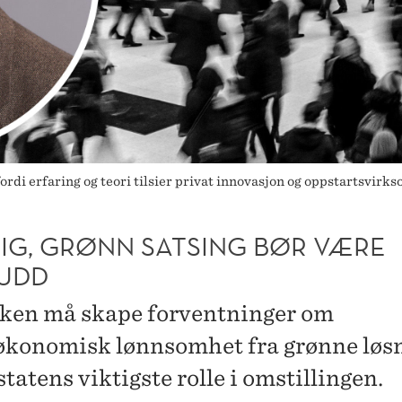
di erfaring og teori tilsier privat innovasjon og oppstartsvirks
LIG, GRØNN SATSING BØR VÆRE
KUDD
kken må skape forventninger om
økonomisk lønnsomhet fra grønne løsn
statens viktigste rolle i omstillingen.