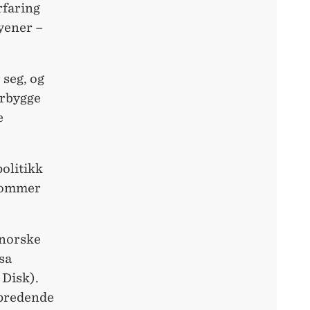
rfaring
Hyener –
 seg, og
erbygge
e
politikk
 kommer
 norske
sa
Disk).
spredende