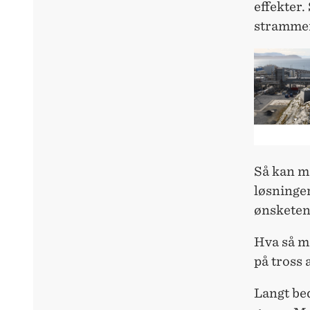
effekter.
strammer
Så kan m
løsninger
ønsketen
Hva så m
på tross 
Langt bed