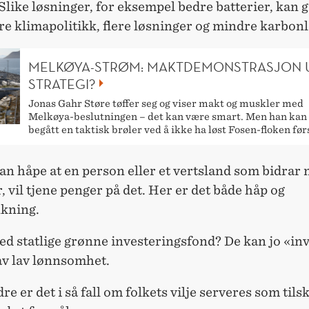
 Slike løsninger, for eksempel bedre batterier, kan g
e klimapolitikk, flere løsninger og mindre karbonl
MELKØYA-STRØM: MAKTDEMONSTRASJON 
STRATEGI?
Jonas Gahr Støre tøffer seg og viser makt og muskler med
Melkøya-beslutningen – det kan være smart. Men han kan
begått en taktisk brøler ved å ikke ha løst Fosen-floken før
an håpe at en person eller et vertsland som bidrar
, vil tjene penger på det. Her er det både håp og
kning.
ed statlige grønne investeringsfond? De kan jo «in
av lav lønnsomhet.
re er det i så fall om folkets vilje serveres som til