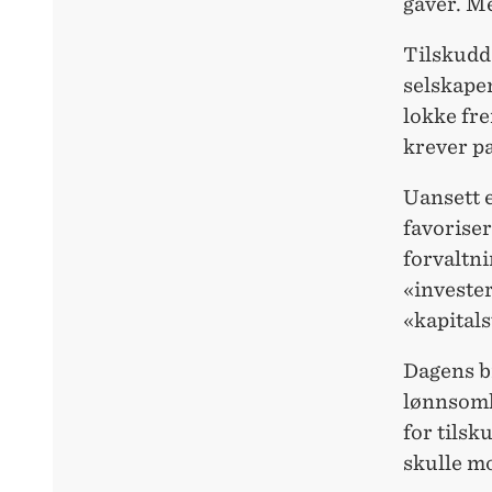
gaver. Me
Tilskudd 
selskapen
lokke fr
krever pa
Uansett e
favoriser
forvaltni
«invester
«kapitals
Dagens bi
lønnsomh
for tilsk
skulle mo