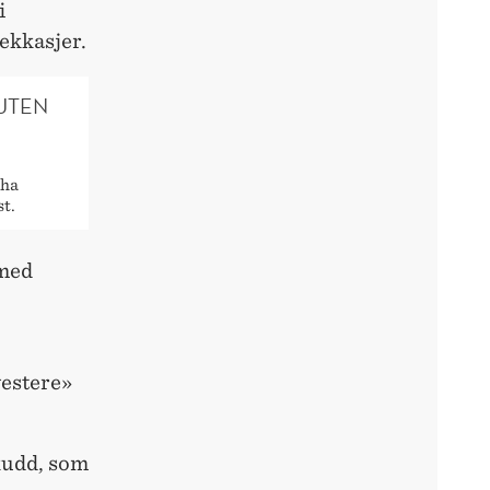
i
ekkasjer.
UTEN
 ha
st.
 med
vestere»
skudd, som