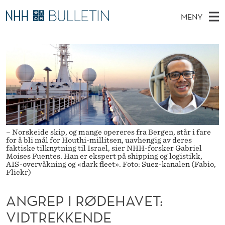
A
MENY
N
H
NO
EN
TIL NHH.NO
S
G
O
Ø
K
Stipendiater og nye forskerprofiler
V
I
R
N
E
Disputaser
E
E
T
T
D
Ekspertutvalg
S
P
T
M
E
Om Bulletin
D
I
E
E
T
N
– Norskeide skip, og mange opereres fra Bergen, står i fare
R
for å bli mål for Houthi-millitsen, uavhengig av deres
Y
faktiske tilknytning til Israel, sier NHH-forsker Gabriel
Ø
Moises Fuentes. Han er ekspert på shipping og logistikk,
AIS-overvåkning og «dark fleet». Foto: Suez-kanalen (Fabio,
D
Flickr)
E
ANGREP I RØDEHAVET:
H
VIDTREKKENDE