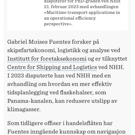
E
disputerer for PhD-graden ved NHH
21. februar 2023 med avhandlingen
N
«Maritime transport applications in
an operational efficiency
S
perspective».
E
Gabriel Moises Fuentes forsker på
R
skipsfartøkonomi, logistikk og analyse ved
Institutt for foretaksøkonomi
og er tilknyttet
Centre for Shipping and Logistics
ved NHH.
I 2023 disputerte han ved NHH med en
avhandling om hvordan en mer effektiv
tidsplanlegging ved flaskehalser, som
Panama-kanalen, kan redusere utslipp av
klimagasser.
Som tidligere offiser i handelsflåten har
Fuentes inngående kunnskap om navigasjon