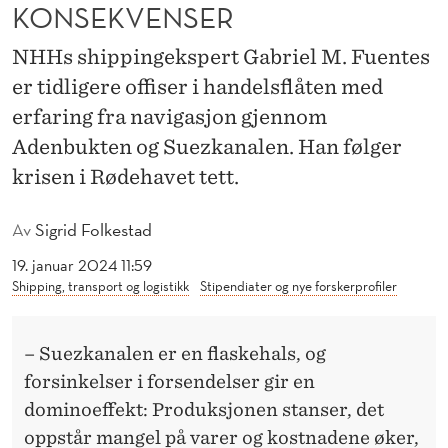
A
KONSEKVENSER
V
NHHs shippingekspert Gabriel M. Fuentes
E
er tidligere offiser i handelsflåten med
erfaring fra navigasjon gjennom
T
Adenbukten og Suezkanalen. Han følger
:
krisen i Rødehavet tett.
V
I
Av
Sigrid Folkestad
D
19. januar 2024 11:59
Shipping, transport og logistikk
Stipendiater og nye forskerprofiler
T
R
– Suezkanalen er en flaskehals, og
E
forsinkelser i forsendelser gir en
dominoeffekt: Produksjonen stanser, det
K
oppstår mangel på varer og kostnadene øker,