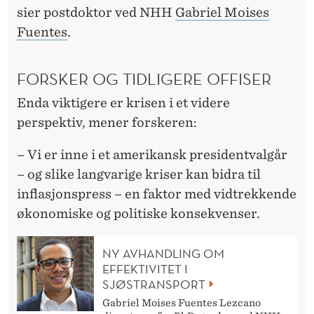
K
sier postdoktor ved NHH
Gabriel Moises
E
Fuentes
.
N
FORSKER OG TIDLIGERE OFFISER
D
Enda viktigere er krisen i et videre
E
perspektiv, mener forskeren:
K
– Vi er inne i et amerikansk presidentvalgår
O
– og slike langvarige kriser kan bidra til
N
inflasjonspress – en faktor med vidtrekkende
S
økonomiske og politiske konsekvenser.
E
NY AVHANDLING OM
K
EFFEKTIVITET I
SJØSTRANSPORT
V
Gabriel Moises Fuentes Lezcano