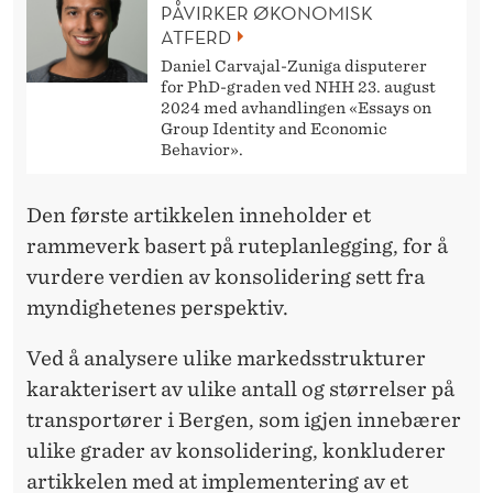
L
PÅVIRKER ØKONOMISK
ATFERD
O
Daniel Carvajal-Zuniga disputerer
G
for PhD-graden ved NHH 23. august
2024 med avhandlingen «Essays on
I
Group Identity and Economic
Behavior».
S
T
Den første artikkelen inneholder et
I
rammeverk basert på ruteplanlegging, for å
vurdere verdien av konsolidering sett fra
S
myndighetenes perspektiv.
K
Ved å analysere ulike markedsstrukturer
K
karakterisert av ulike antall og størrelser på
O
transportører i Bergen, som igjen innebærer
M
ulike grader av konsolidering, konkluderer
artikkelen med at implementering av et