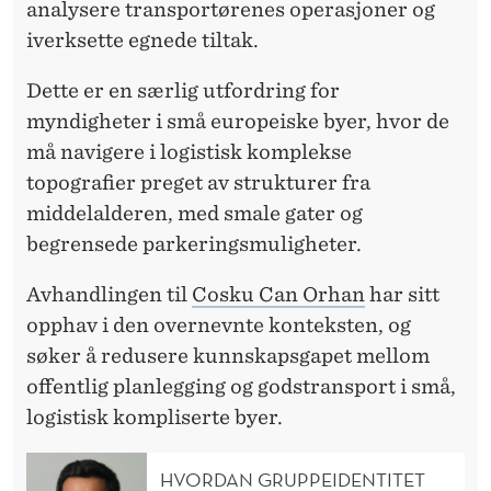
D
analysere transportørenes operasjoner og
iverksette egnede tiltak.
S
T
Dette er en særlig utfordring for
myndigheter i små europeiske byer, hvor de
R
må navigere i logistisk komplekse
A
topografier preget av strukturer fra
N
middelalderen, med smale gater og
begrensede parkeringsmuligheter.
S
P
Avhandlingen til
Cosku Can Orhan
har sitt
opphav i den overnevnte konteksten, og
O
søker å redusere kunnskapsgapet mellom
R
offentlig planlegging og godstransport i små,
T
logistisk kompliserte byer.
I
HVORDAN GRUPPEIDENTITET