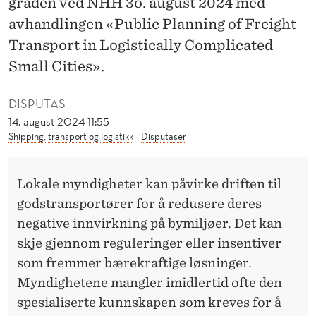
graden ved NHH 3o. august 2024 med
N
avhandlingen «Public Planning of Freight
L
Transport in Logistically Complicated
E
Small Cities».
G
DISPUTAS
G
14. august 2024 11:55
I
Shipping, transport og logistikk
Disputaser
N
Lokale myndigheter kan påvirke driften til
G
godstransportører for å redusere deres
O
negative innvirkning på bymiljøer. Det kan
G
skje gjennom reguleringer eller insentiver
som fremmer bærekraftige løsninger.
G
Myndighetene mangler imidlertid ofte den
O
spesialiserte kunnskapen som kreves for å