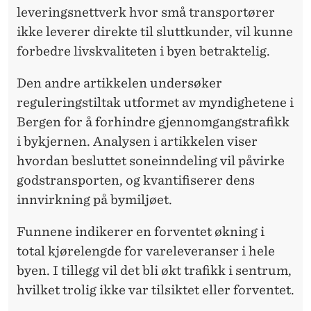
P
leveringsnettverk hvor små transportører
L
ikke leverer direkte til sluttkunder, vil kunne
I
forbedre livskvaliteten i byen betraktelig.
S
Den andre artikkelen undersøker
E
reguleringstiltak utformet av myndighetene i
Bergen for å forhindre gjennomgangstrafikk
R
i bykjernen. Analysen i artikkelen viser
T
hvordan besluttet soneinndeling vil påvirke
E
godstransporten, og kvantifiserer dens
innvirkning på bymiljøet.
B
Y
Funnene indikerer en forventet økning i
total kjørelengde for vareleveranser i hele
E
byen. I tillegg vil det bli økt trafikk i sentrum,
R
hvilket trolig ikke var tilsiktet eller forventet.