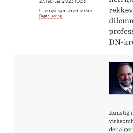
27. februar 2023 10:56
rekkevi
Innovasjon og entreprenørskap
Digitalisering
dilemm
profes
DN-kr
Kunstig 
virksomhe
der algor