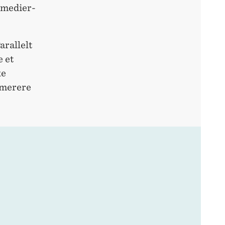
e medier-
arallelt
e et
ke
mmerere