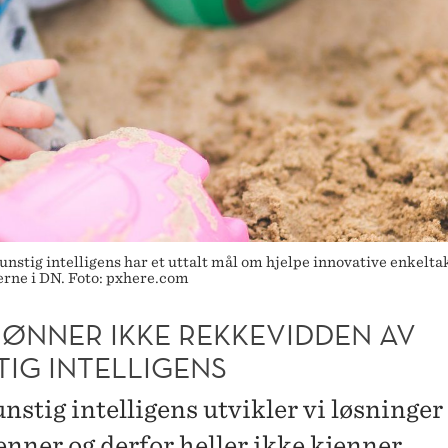
unstig intelligens har et uttalt mål om hjelpe innovative enkelta
erne i DN. Foto: pxhere.com
JØNNER IKKE REKKEVIDDEN AV
TIG INTELLIGENS
stig intelligens utvikler vi løsninger 
enner og derfor heller ikke kjenner