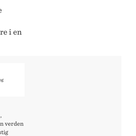
e
e i en
og
,
en verden
stig