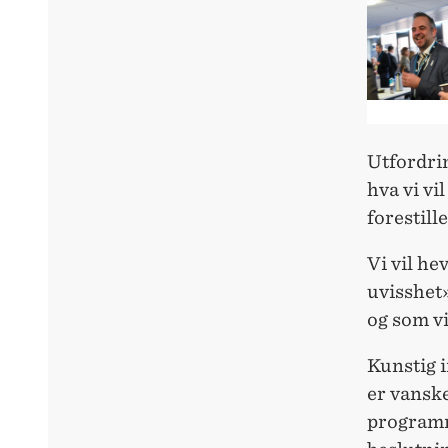
Utfordrin
hva vi vil
forestille
Vi vil he
uvisshet»
og som vi
Kunstig i
er vanske
programm