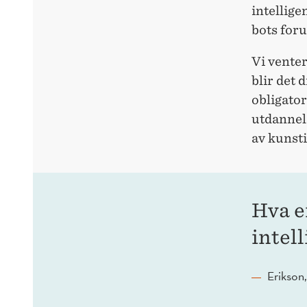
intellige
bots foru
Vi venter
blir det 
obligator
utdannels
av kunsti
Hva e
intel
Erikson