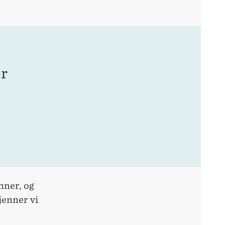
or
nner, og
jenner vi