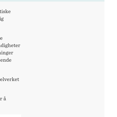
tiske
ig
ke
ndigheter
ninger
erende
gelverket
r å