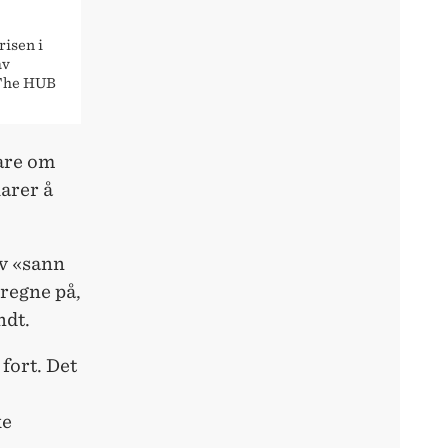
risen i
av
«The HUB
bare om
larer å
av «sann
 regne på,
ndt.
fort. Det
ke