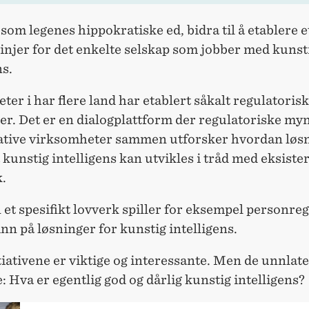
som legenes hippokratiske ed, bidra til å etablere e
injer for det enkelte selskap som jobber med kunst
ns.
er i har flere land har etablert såkalt regulatoris
er. Det er en dialogplattform der regulatoriske my
ative virksomheter sammen utforsker hvordan løs
 kunstig intelligens kan utvikles i tråd med eksist
.
 et spesifikt lovverk spiller for eksempel personre
inn på løsninger for kunstig intelligens.
tiativene er viktige og interessante. Men de unnlate
: Hva er egentlig god og dårlig kunstig intelligens?