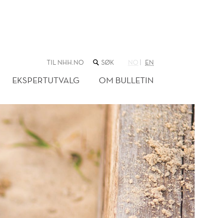
SØK
TIL NHH.NO
NO
EN
I
NETTSTEDET
EKSPERTUTVALG
OM BULLETIN