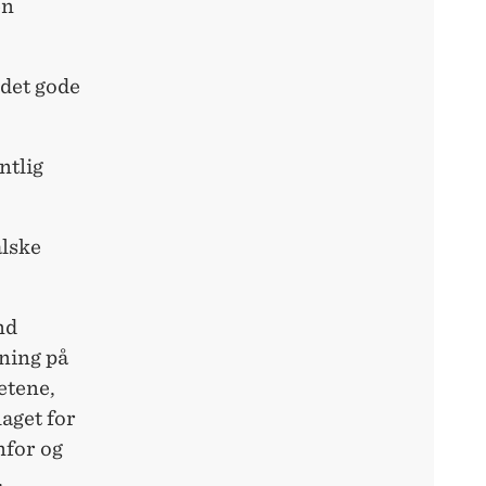
en
«det gode
ntlig
lske
nd
ning på
etene,
aget for
nfor og
.