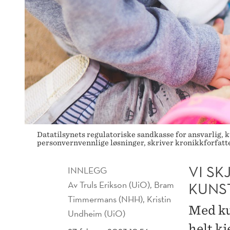
Datatilsynets regulatoriske sandkasse for ansvarlig, k
personvernvennlige løsninger, skriver kronikkforfatt
VI SK
INNLEGG
Av
Truls Erikson (UiO), Bram
KUNS
Timmermans (NHH), Kristin
Med kun
Undheim (UiO)
helt kj