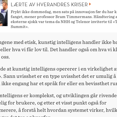
LÆRTE AV HVERANDRES KRISER
Frykt ikke dommedag, men sats på innovasjon før du har k
fanget, mener professor Bram Timmermans. Håndtering 
eksterne sjokk var tema da NHH og Telenor inviterte til 
Summit».
gene med etisk, kunstig intelligens handler ikke 
 eller hva vi får lov til. Det handler også om hva vi k
 oss.
vde at kunstig intelligens opererer i en virkelighet 
. Sann uvisshet er en type uvisshet det er umulig å
 ikke engang har et språk for eller en bevissthet ru
ntelligens er komplekst, og utviklingen går rivende 
lig for brukere, og etter et visst punkt også for
erere, å forstå helt hvordan systemet virker, hvil