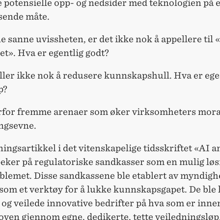
e potensielle opp- og nedsider med teknologien på 
sende måte.
e sanne uvissheten, er det ikke nok å appellere til 
t». Hva er egentlig godt?
ller ikke nok å redusere kunnskapshull. Hva er ege
p?
rfor fremme arenaer som øker virksomheters mora
ingsevne.
ingsartikkel i det vitenskapelige tidsskriftet «AI a
peker på regulatoriske sandkasser som en mulig løs
oblemet. Disse sandkassene ble etablert av myndigh
om et verktøy for å lukke kunnskapsgapet. De ble l
 og veilede innovative bedrifter på hva som er inne
oven gjennom egne, dedikerte, tette veiledningsløp