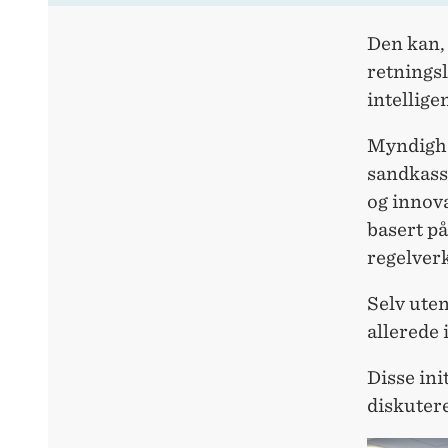
Den kan, 
retningsl
intellige
Myndighet
sandkass
og innov
basert på
regelverk
Selv uten
allerede 
Disse ini
diskutere