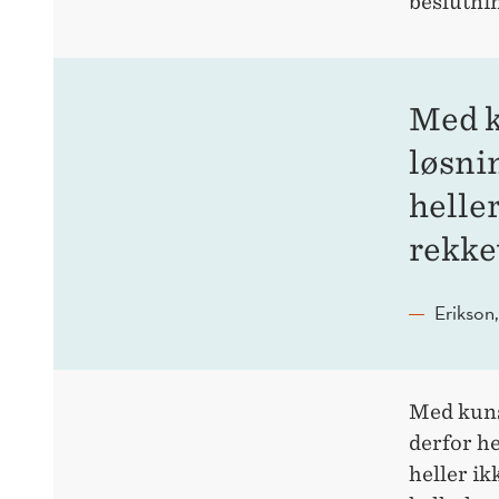
beslutnin
Med k
løsnin
helle
rekke
Erikson
Med kunst
derfor he
heller ik