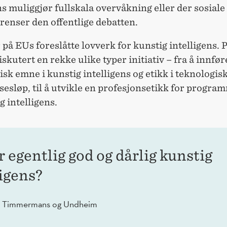
ns muliggjør fullskala overvåkning eller der sosial
renser den offentlige debatten.
 på EUs foreslåtte lovverk for kunstig intelligens. P
diskutert en rekke ulike typer initiativ – fra å innfør
isk emne i kunstig intelligens og etikk i teknologis
esløp, til å utvikle en profesjonsetikk for progra
g intelligens.
r egentlig god og dårlig kunstig
ligens?
, Timmermans og Undheim