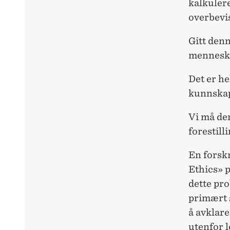
kalkuler
overbevi
Gitt denn
menneske
Det er he
kunnska
Vi må de
forestill
En forskn
Ethics» 
dette pr
primært s
å avklare
utenfor l