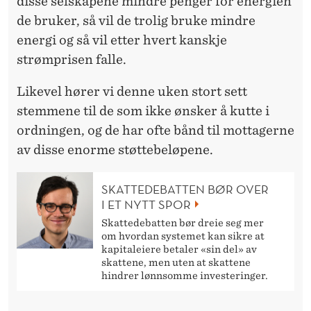
disse selskapene mindre penger for energien
de bruker, så vil de trolig bruke mindre
energi og så vil etter hvert kanskje
strømprisen falle.
Likevel hører vi denne uken stort sett
stemmene til de som ikke ønsker å kutte i
ordningen, og de har ofte bånd til mottagerne
av disse enorme støttebeløpene.
SKATTEDEBATTEN BØR OVER
I ET NYTT SPOR
Skattedebatten bør dreie seg mer
om hvordan systemet kan sikre at
kapitaleiere betaler «sin del» av
skattene, men uten at skattene
hindrer lønnsomme investeringer.