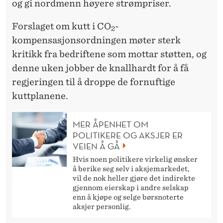
og gi nordmenn høyere strømpriser.
Forslaget om kutt i CO
-
2
kompensasjonsordningen møter sterk
kritikk fra bedriftene som mottar støtten, og
denne uken jobber de knallhardt for å få
regjeringen til å droppe de fornuftige
kuttplanene.
MER ÅPENHET OM
POLITIKERE OG AKSJER ER
VEIEN Å GÅ
Hvis noen politikere virkelig ønsker
å berike seg selv i aksjemarkedet,
vil de nok heller gjøre det indirekte
gjennom eierskap i andre selskap
enn å kjøpe og selge børsnoterte
aksjer personlig.