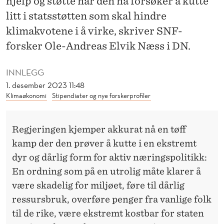
hjelp og støtte når den nå forsøker å kutte
O
litt i statsstøtten som skal hindre
G
klimakvotene i å virke, skriver SNF-
S
forsker Ole-Andreas Elvik Næss i DN.
T
INNLEGG
Ø
1. desember 2023 11:48
T
Klimaøkonomi
Stipendiater og nye forskerprofiler
T
Regjeringen kjemper akkurat nå en tøff
E
kamp der den prøver å kutte i en ekstremt
dyr og dårlig form for aktiv næringspolitikk:
En ordning som på en utrolig måte klarer å
være skadelig for miljøet, føre til dårlig
ressursbruk, overføre penger fra vanlige folk
til de rike, være ekstremt kostbar for staten