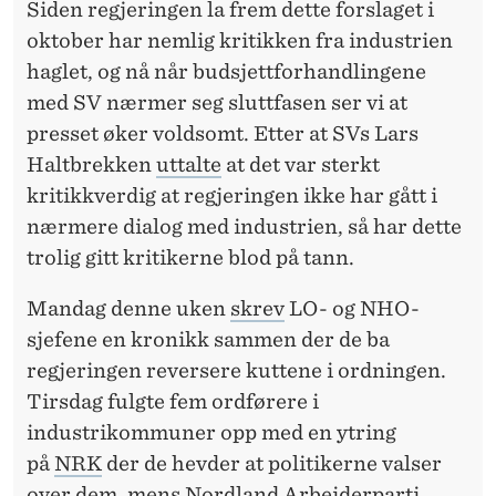
Siden regjeringen la frem dette forslaget i
oktober har nemlig kritikken fra industrien
haglet, og nå når budsjettforhandlingene
med SV nærmer seg sluttfasen ser vi at
presset øker voldsomt. Etter at SVs Lars
Haltbrekken
uttalte
at det var sterkt
kritikkverdig at regjeringen ikke har gått i
nærmere dialog med industrien, så har dette
trolig gitt kritikerne blod på tann.
Mandag denne uken
skrev
LO- og NHO-
sjefene en kronikk sammen der de ba
regjeringen reversere kuttene i ordningen.
Tirsdag fulgte fem ordførere i
industrikommuner opp med en ytring
på
NRK
der de hevder at politikerne valser
over dem, mens Nordland Arbeiderparti