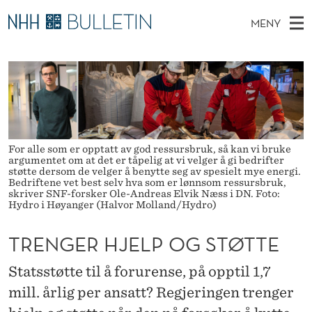
T
MENY
R
H
NO
TIL NHH.NO
S
E
O
Ø
K
Stipendiater og nye forskerprofiler
V
I
N
N
E
Disputaser
E
G
T
T
D
Ekspertutvalg
S
E
T
M
E
For alle som er opptatt av god ressursbruk, så kan vi bruke
Om Bulletin
D
R
argumentet om at det er tåpelig at vi velger å gi bedrifter
E
E
støtte dersom de velger å benytte seg av spesielt mye energi.
T
Bedriftene vet best selv hva som er lønnsom ressursbruk,
N
H
skriver SNF-forsker Ole-Andreas Elvik Næss i DN. Foto:
Y
Hydro i Høyanger (Halvor Molland/Hydro)
J
TRENGER HJELP OG STØTTE
E
L
Statsstøtte til å forurense, på opptil 1,7
P
mill. årlig per ansatt? Regjeringen trenger