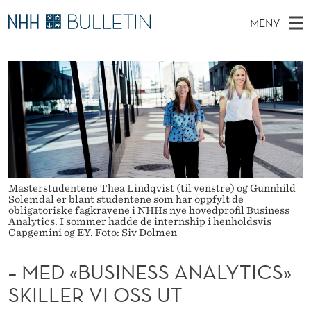
–
MENY
M
H
NO
EN
TIL NHH.NO
S
E
O
Ø
K
Stipendiater og nye forskerprofiler
V
I
D
N
E
Disputaser
E
«
T
T
D
Ekspertutvalg
S
B
T
M
E
Om Bulletin
D
U
E
E
T
N
S
Masterstudentene Thea Lindqvist (til venstre) og Gunnhild
Solemdal er blant studentene som har oppfylt de
Y
I
obligatoriske fagkravene i NHHs nye hovedprofil Business
Analytics. I sommer hadde de internship i henholdsvis
Capgemini og EY. Foto: Siv Dolmen
N
E
– MED «BUSINESS ANALYTICS»
S
SKILLER VI OSS UT