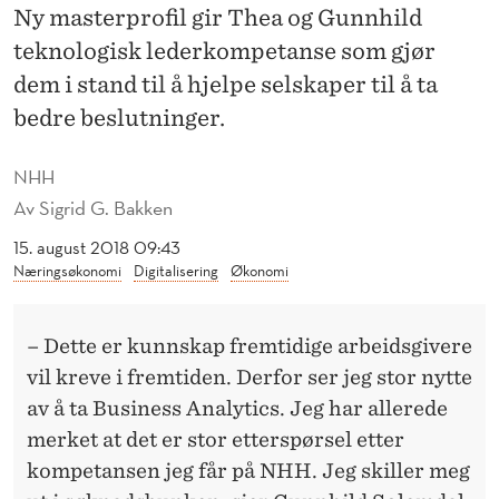
S
Ny masterprofil gir Thea og Gunnhild
A
teknologisk lederkompetanse som gjør
dem i stand til å hjelpe selskaper til å ta
N
bedre beslutninger.
A
L
NHH
Av
Sigrid G. Bakken
Y
15. august 2018 09:43
T
Næringsøkonomi
Digitalisering
Økonomi
I
C
– Dette er kunnskap fremtidige arbeidsgivere
S
vil kreve i fremtiden. Derfor ser jeg stor nytte
av å ta Business Analytics. Jeg har allerede
»
merket at det er stor etterspørsel etter
S
kompetansen jeg får på NHH. Jeg skiller meg