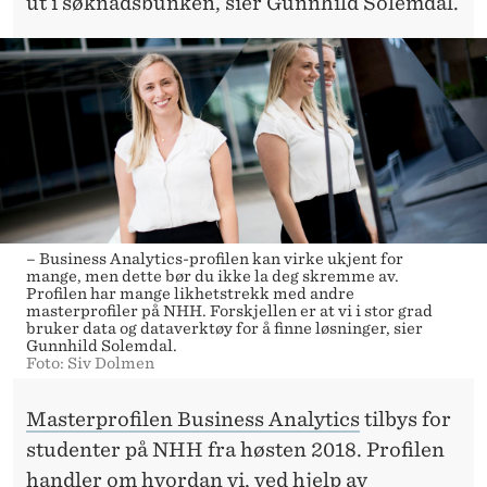
K
ut i søknadsbunken, sier Gunnhild Solemdal.
I
L
L
E
R
V
– Business Analytics-profilen kan virke ukjent for
mange, men dette bør du ikke la deg skremme av.
I
Profilen har mange likhetstrekk med andre
masterprofiler på NHH. Forskjellen er at vi i stor grad
O
bruker data og dataverktøy for å finne løsninger, sier
Gunnhild Solemdal.
S
Foto: Siv Dolmen
S
Masterprofilen Business Analytics
tilbys for
U
studenter på NHH fra høsten 2018. Profilen
handler om hvordan vi, ved hjelp av