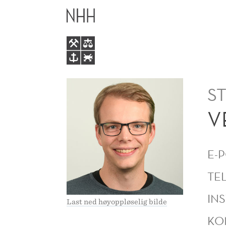
VEGARD
HOVEDME
ENERSTVEDT
S
V
E-
TE
INS
Last ned høyoppløselig bilde
KO