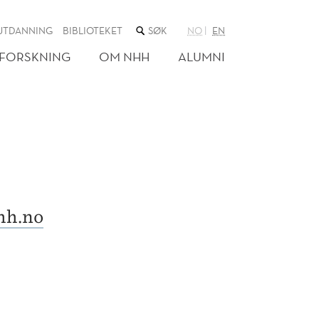
SØK
UTDANNING
BIBLIOTEKET
NO
EN
I
NETTSTEDET
FORSKNING
OM NHH
ALUMNI
hh.no