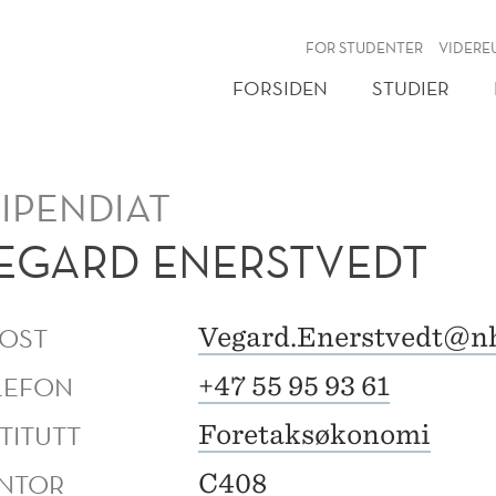
NY
FOR STUDENTER
VIDERE
FORSIDEN
STUDIER
TIPENDIAT
EGARD ENERSTVEDT
POST
Vegard.Enerstvedt@n
LEFON
+47 55 95 93 61
TITUTT
Foretaksøkonomi
NTOR
C408