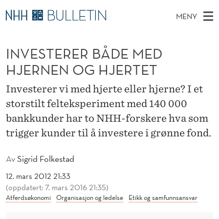
I
MENY
N
H
NO
EN
TIL NHH.NO
S
V
O
Ø
INVESTERER BÅDE MED
K
Stipendiater og nye forskerprofiler
V
I
E
N
HJERNEN OG HJERTET
E
Disputaser
E
S
T
T
D
Investerer vi med hjerte eller hjerne? I et
Ekspertutvalg
S
T
T
M
storstilt felteksperiment med 140 000
E
Om Bulletin
D
E
E
bankkunder har to NHH-forskere hva som
E
T
N
R
trigger kunder til å investere i grønne fond.
Y
E
Av
Sigrid Folkestad
R
12. mars 2012 21:33
B
(oppdatert: 7. mars 2016 21:35)
Atferdsøkonomi
Organisasjon og ledelse
Etikk og samfunnsansvar
Å