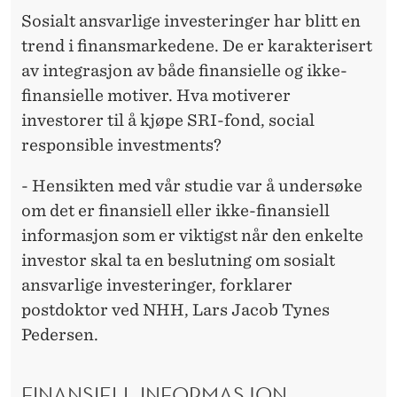
D
Sosialt ansvarlige investeringer har blitt en
E
trend i finansmarkedene. De er karakterisert
M
av integrasjon av både finansielle og ikke-
finansielle motiver. Hva motiverer
E
investorer til å kjøpe SRI-fond, social
D
responsible investments?
H
- Hensikten med vår studie var å undersøke
J
om det er finansiell eller ikke-finansiell
E
informasjon som er viktigst når den enkelte
investor skal ta en beslutning om sosialt
R
ansvarlige investeringer, forklarer
N
postdoktor ved NHH, Lars Jacob Tynes
E
Pedersen.
N
FINANSIELL INFORMASJON