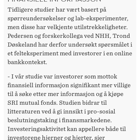
O
Tidligere studier har vært basert på
G
spørreundersøkelser og lab-eksperimenter,
H
men disse har velkjente utilstrekkeligheter.
J
Pedersen og forskerkollega ved NHH, Trond
Døskeland har derfor undersøkt spørsmålet i
E
et felteksperiment med investorer i en online
R
bankkontekst.
T
- I vår studie var investorer som mottok
E
finansiell informasjon signifikant mer villige
T
til å søke etter mer informasjon og å kjøpe
SRI mutual fonds. Studien bidrar til
litteraturen ved å gi innsikt i pro-sosial
beslutningstaking i finansmarkedene.
Investeringsaktivitet kan appellere både til
investorene hjerner og hjerter, sier