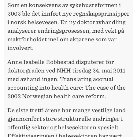
R
Som en konsekvens av sykehusreformen i
E
2002 ble det innført nye regnskapsprinsipper
i norsk helsevesen. En ny doktoravhandling
G
analyserer endringsprosessen, med vekt på
N
maktforholdet mellom aktørene som var
S
involvert.
K
Anne Isabelle Robbestad disputerer for
A
doktorgraden ved NHH tirsdag 24. mai 2011
med avhandlingen: Translating accrual
P
accounting into health care: The case of the
S
2002 Norwegian health care reform.
P
De siste tretti årene har mange vestlige land
R
gjennomført store strukturelle endringer i
I
offentlig sektor og helsesektoren spesielt.
Effektiviseringen i helsesektoren har vært