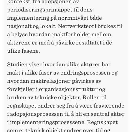
E
kontekst, fra adopsjonen av
periodiseringsprinsippet til dens
S
implementering på normnivået både
E
nasjonalt og lokalt. Nettverksteori brukes til
K
å belyse hvordan maktforholdet mellom
aktørene er med å påvirke resultatet i de
T
ulike fasene.
O
Studien viser hvordan ulike aktører har
R
makt i ulike faser av endringsprosessen og
E
hvordan maktrelasjoner påvirkes av
N
forskjeller i organisasjonsstruktur og
bruken av tekniske objekter. Rollen til
regnskapet endrer seg fra å være fraværende
i adopsjonsprosessen til å bli en sentral aktør
i implementeringsprosessene. Regnskapet
som et teknisk objekt endres over tid og