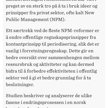
N
preget av en sterk tro på å ta i bruk ideer og
S
prinsipper fra privat sektor, ofte kalt New
I
Public Management (NPM).
P
Ett særtrekk ved de fleste NPM-reformer er
P
å endre offentlige regnskapsprinsipper fra
kontantprinsipp til periodisering, slik det er
E
vanlig i forretningsregnskap. Dette gir en
R
bedre oversikt over sammenhengen mellom
I
ressursbruk og aktiviteter og kan dermed
bidra til å forbedre effektiviteten i offentlig
H
sektor ved å gi et bedre grunnlag for å ta
E
beslutninger.
L
Studien beskriver og analyserer de ulike
S
fasene i endringsprosessen i en norsk