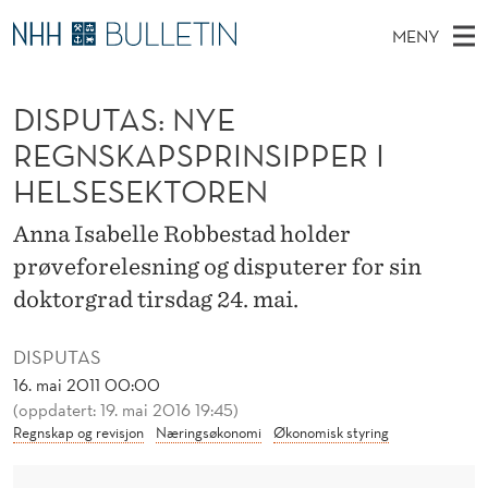
D
MENY
I
H
NO
EN
TIL NHH.NO
S
S
O
Ø
DISPUTAS: NYE
K
Stipendiater og nye forskerprofiler
V
I
P
N
REGNSKAPSPRINSIPPER I
E
Disputaser
E
U
T
HELSESEKTOREN
T
D
Ekspertutvalg
S
T
T
M
Anna Isabelle Robbestad holder
E
Om Bulletin
D
A
E
prøveforelesning og disputerer for sin
E
T
N
S
doktorgrad tirsdag 24. mai.
Y
:
DISPUTAS
N
16. mai 2011 00:00
(oppdatert: 19. mai 2016 19:45)
Y
Regnskap og revisjon
Næringsøkonomi
Økonomisk styring
E