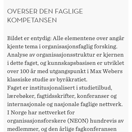
I
OVERSER DEN FAGLIGE
KOMPETANSEN
K
K
Bildet er entydig: Alle elementene over angår
E
kjente tema i organisasjonsfaglig forsking.
Analyse av organisasjonsstruktur er kjernen
i dette faget, og kunnskapsbasisen er utviklet
over 100 år med utgangspunkt i Max Webers
klassiske studie av byråkratiet.
Faget er institusjonalisert i studietilbud,
lærebøker, fagtidsskrifter, konferanser og
internasjonale og nasjonale faglige nettverk.
I Norge har nettverket for
organisasjonsforskere (NEON) hundrevis av
medlemmer, og den årlige fagkonferansen