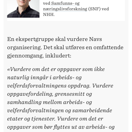
D
ved
Samfunns- og
næringslivsforskning
(SNF) ved
E
NHH.
S
,
En ekspertgruppe skal vurdere Navs
M
organisering. Det skal utføres en omfattende
E
gjennomgang, inkludert:
N
«Vurdere om det er oppgaver som ikke
O
naturlig inngår i arbeids- og
velferdsforvaltningens oppdrag. Vurdere
R
oppgavefordeling, grensesnitt og
G
samhandling mellom arbeids- og
A
velferdsforvaltningen og samarbeidende
etater og tjenester. Vurdere om det er
N
oppgaver som bør flyttes ut av arbeids- og