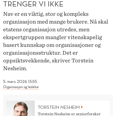
S
TRENGER VI IKKE
J
Nav er en viktig, stor og kompleks
O
organisasjon med mange brukere. Nå skal
etatens organisasjon utredes, men
N
ekspertgruppen mangler vitenskapelig
S
basert kunnskap om organisasjoner og
K
organisasjonsstruktur. Det er
A
oppsiktsvekkende, skriver Torstein
Nesheim.
L
U
5. mars 2026 13:55
Organisasjon og ledelse
T
R
E
TORSTEIN NESHEIM
Torstein Nesheim er seniorforsker