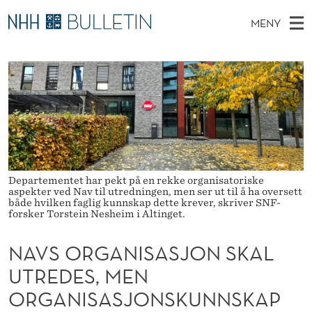
N
MENY
A
H
NO
TIL NHH.NO
S
V
O
Ø
K
Stipendiater og nye forskerprofiler
V
I
S
N
E
Disputaser
E
O
T
T
D
Ekspertutvalg
S
R
T
M
E
Om Bulletin
D
G
E
E
T
Departementet har pekt på en rekke organisatoriske
N
A
aspekter ved Nav til utredningen, men ser ut til å ha oversett
både hvilken faglig kunnskap dette krever, skriver SNF-
Y
N
forsker Torstein Nesheim i Altinget.
I
NAVS ORGANISASJON SKAL
S
UTREDES, MEN
A
ORGANISASJONSKUNNSKAP