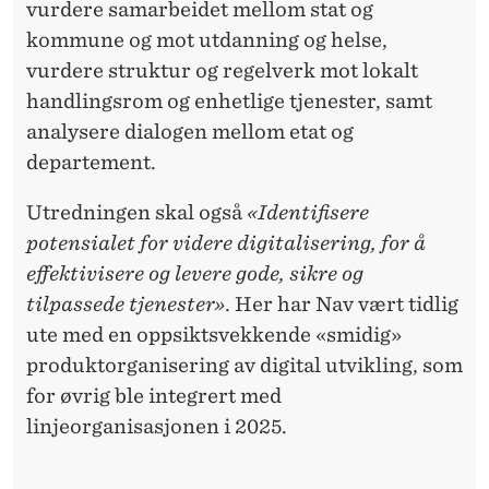
S
vurdere samarbeidet mellom stat og
K
kommune og mot utdanning og helse,
vurdere struktur og regelverk mot lokalt
A
handlingsrom og enhetlige tjenester, samt
P
analysere dialogen mellom etat og
T
departement.
R
Utredningen skal også
«Identifisere
E
potensialet for videre digitalisering, for å
effektivisere og levere gode, sikre og
N
tilpassede tjenester»
. Her har Nav vært tidlig
G
ute med en oppsiktsvekkende «smidig»
E
produktorganisering av digital utvikling, som
for øvrig ble integrert med
R
linjeorganisasjonen i 2025.
V
I