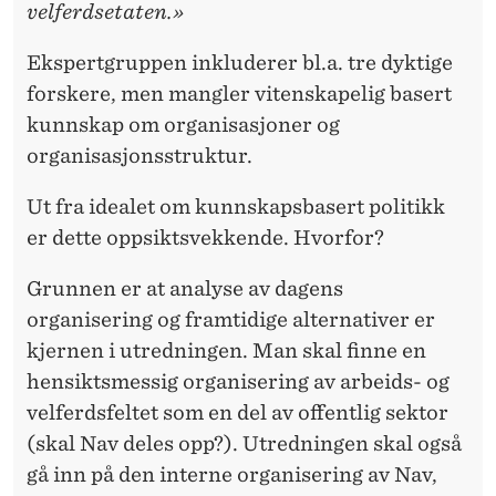
I
velferdsetaten.»
S
Ekspertgruppen inkluderer bl.a. tre dyktige
A
forskere, men mangler vitenskapelig basert
S
kunnskap om organisasjoner og
organisasjonsstruktur.
J
O
Ut fra idealet om kunnskapsbasert politikk
er dette oppsiktsvekkende. Hvorfor?
N
S
Grunnen er at analyse av dagens
organisering og framtidige alternativer er
K
kjernen i utredningen. Man skal finne en
U
hensiktsmessig organisering av arbeids- og
N
velferdsfeltet som en del av offentlig sektor
(skal Nav deles opp?). Utredningen skal også
N
gå inn på den interne organisering av Nav,