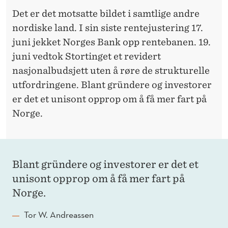
Å
Det er det motsatte bildet i samtlige andre
F
nordiske land. I sin siste rentejustering 17.
Å
juni jekket Norges Bank opp rentebanen. 19.
juni vedtok Stortinget et revidert
F
nasjonalbudsjett uten å røre de strukturelle
A
utfordringene. Blant gründere og investorer
R
er det et unisont opprop om å få mer fart på
Norge.
T
P
Å
Blant gründere og investorer er det et
N
unisont opprop om å få mer fart på
O
Norge.
R
Tor W. Andreassen