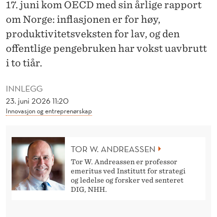
A
17. juni kom OECD med sin årlige rapport
om Norge: inflasjonen er for høy,
V
produktivitetsveksten for lav, og den
S
offentlige pengebruken har vokst uavbrutt
V
i to tiår.
E
INNLEGG
R
23. juni 2026 11:20
I
Innovasjon og entreprenørskap
G
E
TOR W. ANDREASSEN
Tor W. Andreassen er professor
F
emeritus ved Institutt for strategi
og ledelse og forsker ved senteret
O
DIG, NHH.
R