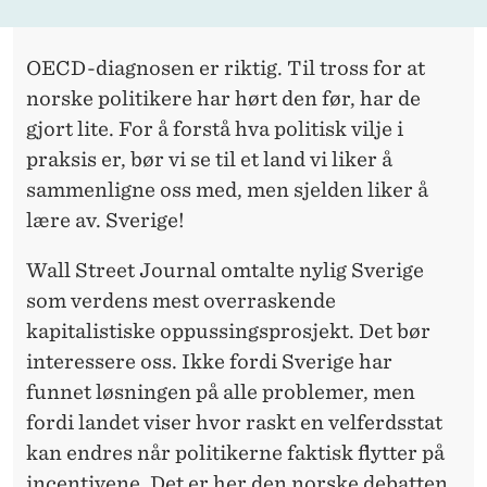
G
E
OECD-diagnosen er riktig. Til tross for at
?
norske politikere har hørt den før, har de
gjort lite. For å forstå hva politisk vilje i
praksis er, bør vi se til et land vi liker å
sammenligne oss med, men sjelden liker å
lære av. Sverige!
Wall Street Journal omtalte nylig Sverige
som verdens mest overraskende
kapitalistiske oppussingsprosjekt. Det bør
interessere oss. Ikke fordi Sverige har
funnet løsningen på alle problemer, men
fordi landet viser hvor raskt en velferdsstat
kan endres når politikerne faktisk flytter på
incentivene. Det er her den norske debatten