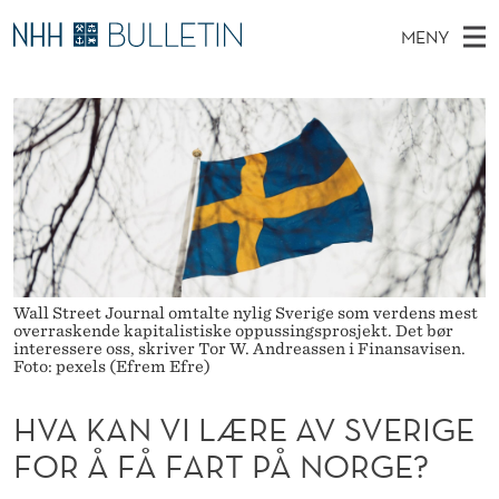
H
MENY
V
H
NO
TIL NHH.NO
S
A
O
Ø
K
Stipendiater og nye forskerprofiler
V
I
K
N
E
Disputaser
E
A
T
T
D
Ekspertutvalg
S
N
T
M
E
Om Bulletin
D
V
E
E
T
N
I
Wall Street Journal omtalte nylig Sverige som verdens mest
Y
overraskende kapitalistiske oppussingsprosjekt. Det bør
L
interessere oss, skriver Tor W. Andreassen i Finansavisen.
Foto: pexels (Efrem Efre)
Æ
HVA KAN VI LÆRE AV SVERIGE
R
FOR Å FÅ FART PÅ NORGE?
E