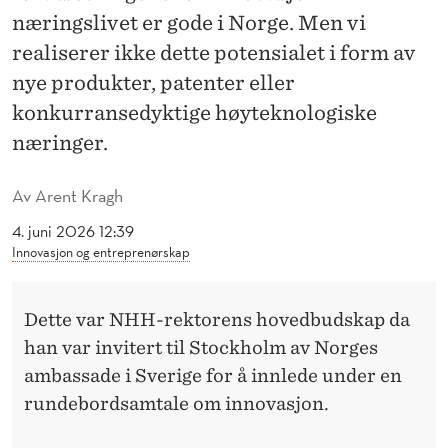
E
næringslivet er gode i Norge. Men vi
R
realiserer ikke dette potensialet i form av
E
nye produkter, patenter eller
konkurransedyktige høyteknologiske
R
næringer.
I
K
Av
Arent Kragh
K
4. juni 2026 12:39
Innovasjon og entreprenørskap
E
I
Dette var NHH-rektorens hovedbudskap da
N
han var invitert til Stockholm av Norges
N
ambassade i Sverige for å innlede under en
rundebordsamtale om innovasjon.
O