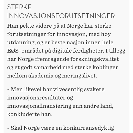
V
STERKE
A
INNOVASJONSFORUTSETNINGER
S
Han pekte videre på at Norge har sterke
J
forutsetninger for innovasjon, med høy
utdanning, og er beste nasjon innen hele
O
EØS-området på digitale ferdigheter. I tillegg
N
har Norge fremragende forskningskvalitet
S
og et godt samarbeid med sterke koblinger
mellom akademia og næringslivet.
P
O
- Men likevel har vi vesentlig svakere
innovasjonsresultater og
T
innovasjonsfinansiering enn andre land,
E
konkluderte han.
N
- Skal Norge være en konkurransedyktig