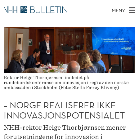
–
MENY
N
H
NO
TIL NHH.NO
S
O
O
Ø
K
Stipendiater og nye forskerprofiler
V
I
R
N
E
Disputaser
E
G
T
T
D
Ekspertutvalg
S
E
T
M
E
Om Bulletin
D
R
E
E
Rektor Helge Thorbjørnsen innledet på
T
N
E
rundebordskonferanse om innovasjon i regi av den norske
ambassaden i Stockholm (Foto: Stella Færøy Klivnoy)
Y
A
– NORGE REALISERER IKKE
L
INNOVASJONSPOTENSIALET
I
NHH-rektor Helge Thorbjørnsen mener
S
forutsetningene for innovasjon i