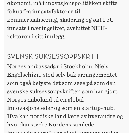
S
økonomi, må innovasjonspolitikken skifte
I
fokus fra innsatsfaktorer til
kommersialisering, skalering og økt FoU-
A
innsats i næringslivet, avsluttet NHH-
L
rektoren i sitt innlegg.
E
T
SVENSK SUKSESSOPPSKRIFT
Norges ambassadør i Stockholm, Niels
Engelschiøn, stod selv bak arrangementet
som også belyste det som sees på som den
svenske suksessoppskriften som har gjort
Norges naboland til en global
innovasjonsleder og som en startup-hub.
Hva kan nordiske land lære av hverandre og
hvordan styrke Nordens samlede
innovasjonskraft var blant temaene under