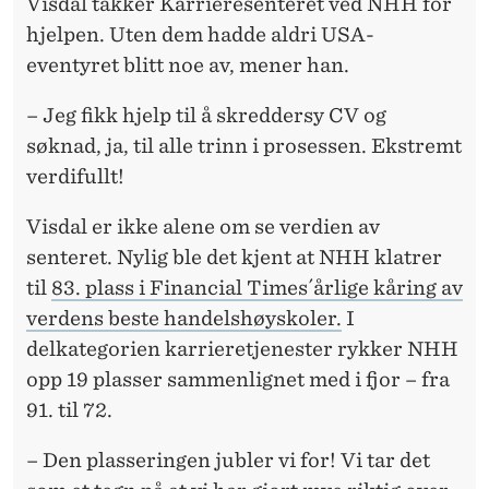
Visdal takker Karrieresenteret ved NHH for
hjelpen. Uten dem hadde aldri USA-
eventyret blitt noe av, mener han.
– Jeg fikk hjelp til å skreddersy CV og
søknad, ja, til alle trinn i prosessen. Ekstremt
verdifullt!
Visdal er ikke alene om se verdien av
senteret. Nylig ble det kjent at NHH klatrer
til
83. plass i Financial Times´årlige kåring av
verdens beste handelshøyskoler.
I
delkategorien karrieretjenester rykker NHH
opp 19 plasser sammenlignet med i fjor – fra
91. til 72.
– Den plasseringen jubler vi for! Vi tar det