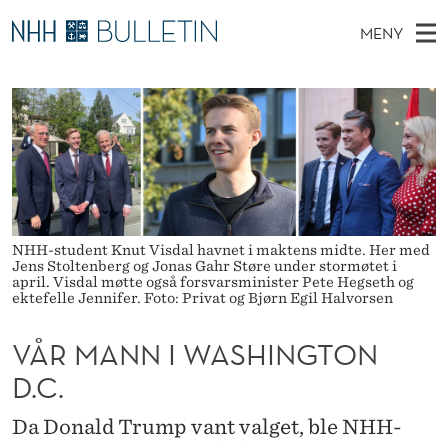
V
MENY
Å
H
NO
EN
TIL NHH.NO
S
R
O
Ø
K
Stipendiater og nye forskerprofiler
V
I
M
N
E
Disputaser
E
A
T
T
D
Ekspertutvalg
S
N
T
M
E
Om Bulletin
D
N
E
E
NHH-student Knut Visdal havnet i maktens midte. Her med
T
N
I
Jens Stoltenberg og Jonas Gahr Støre under stormøtet i
april. Visdal møtte også forsvarsminister Pete Hegseth og
Y
ektefelle Jennifer. Foto: Privat og Bjørn Egil Halvorsen
W
A
VÅR MANN I WASHINGTON
S
D.C.
H
Da Donald Trump vant valget, ble NHH-