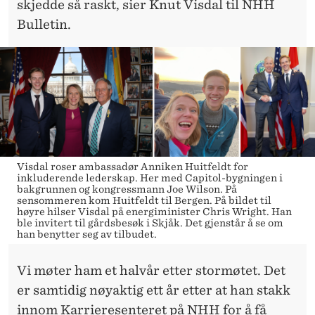
skjedde så raskt, sier Knut Visdal til NHH
Bulletin.
Visdal roser ambassadør Anniken Huitfeldt for
inkluderende lederskap. Her med Capitol-bygningen i
bakgrunnen og kongressmann Joe Wilson. På
sensommeren kom Huitfeldt til Bergen. På bildet til
høyre hilser Visdal på energiminister Chris Wright. Han
ble invitert til gårdsbesøk i Skjåk. Det gjenstår å se om
han benytter seg av tilbudet.
Vi møter ham et halvår etter stormøtet. Det
er samtidig nøyaktig ett år etter at han stakk
innom Karrieresenteret på NHH for å få