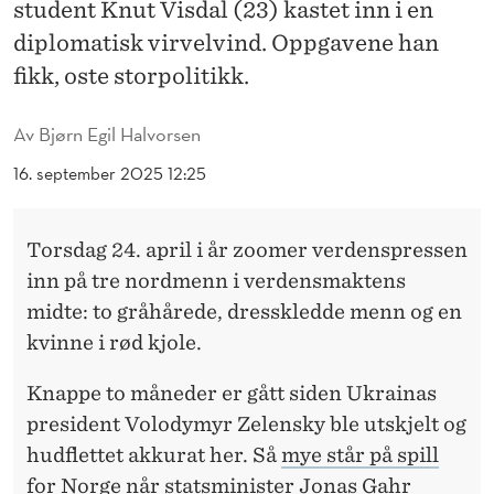
I
student Knut Visdal (23) kastet inn i en
diplomatisk virvelvind. Oppgavene han
N
fikk, oste storpolitikk.
G
T
Av
Bjørn Egil Halvorsen
O
16. september 2025 12:25
N
Torsdag 24. april i år zoomer verdenspressen
D
inn på tre nordmenn i verdensmaktens
.
midte: to gråhårede, dresskledde menn og en
C
kvinne i rød kjole.
.
Knappe to måneder er gått siden Ukrainas
president Volodymyr Zelensky ble utskjelt og
hudflettet akkurat her. Så
mye står på spill
for Norge
når statsminister Jonas Gahr