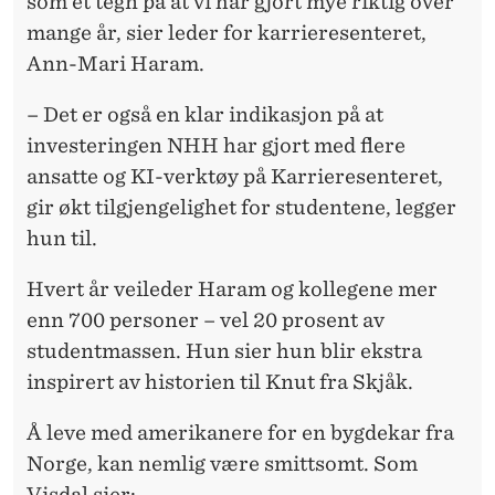
som et tegn på at vi har gjort mye riktig over
mange år, sier leder for karrieresenteret,
Ann-Mari Haram.
– Det er også en klar indikasjon på at
investeringen NHH har gjort med flere
ansatte og KI-verktøy på Karrieresenteret,
gir økt tilgjengelighet for studentene, legger
hun til.
Hvert år veileder Haram og kollegene mer
enn 700 personer – vel 20 prosent av
studentmassen. Hun sier hun blir ekstra
inspirert av historien til Knut fra Skjåk.
Å leve med amerikanere for en bygdekar fra
Norge, kan nemlig være smittsomt. Som
Visdal sier: