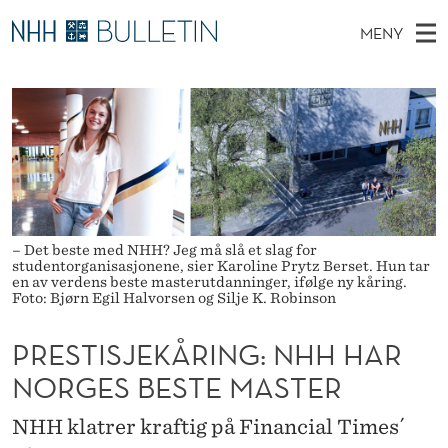
P
MENY
R
H
NO
EN
TIL NHH.NO
S
E
O
Ø
K
Stipendiater og nye forskerprofiler
V
I
S
N
E
Disputaser
E
T
T
T
D
Ekspertutvalg
S
I
T
M
E
Om Bulletin
D
S
E
E
– Det beste med NHH? Jeg må slå et slag for
T
N
J
studentorganisasjonene, sier Karoline Prytz Berset. Hun tar
en av verdens beste masterutdanninger, ifølge ny kåring.
Y
Foto: Bjørn Egil Halvorsen og Silje K. Robinson
E
K
PRESTISJEKÅRING: NHH HAR
Å
NORGES BESTE MASTER
R
NHH klatrer kraftig på Financial Times´