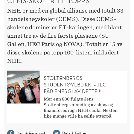
CEMS-SKOLER TIL TOPPS
NHH er med en global allianse med totalt 33
handelshøyskoler (CEMS). Disse CEMS-
skolene dominerer FT-kåringen, med blant
annet tre av de fire første plassene (St.
Gallen, HEC Paris og NOVA). Totalt er 15 av
disse skolene på topp 100-listen, inkludert
NHH.
STOLTENBERGS
STUDENTØYEBLIKK: – JEG
FÅR ENERGI AV DETTE
Mer enn 800 fulgte Jens
Stoltenbergs blanding av show og
finansforedrag i NHHs aula. Nesten
like mange ville ha selfie etterpå.
Del på Facebook
Del på Twitter