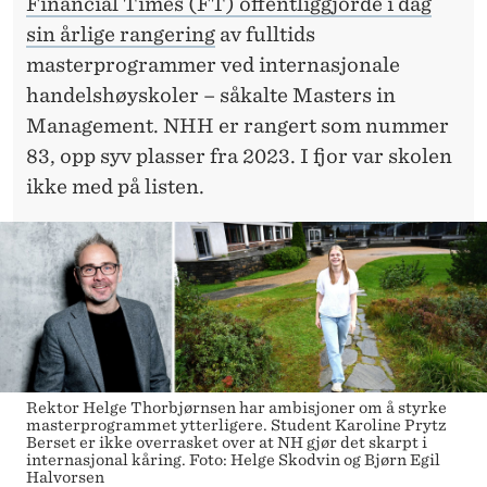
T
Financial Times (FT) offentliggjorde i dag
sin årlige rangering
av fulltids
E
masterprogrammer ved internasjonale
R
handelshøyskoler – såkalte Masters in
Management. NHH er rangert som nummer
83, opp syv plasser fra 2023. I fjor var skolen
ikke med på listen.
Rektor Helge Thorbjørnsen har ambisjoner om å styrke
masterprogrammet ytterligere. Student Karoline Prytz
Berset er ikke overrasket over at NH gjør det skarpt i
internasjonal kåring. Foto: Helge Skodvin og Bjørn Egil
Halvorsen