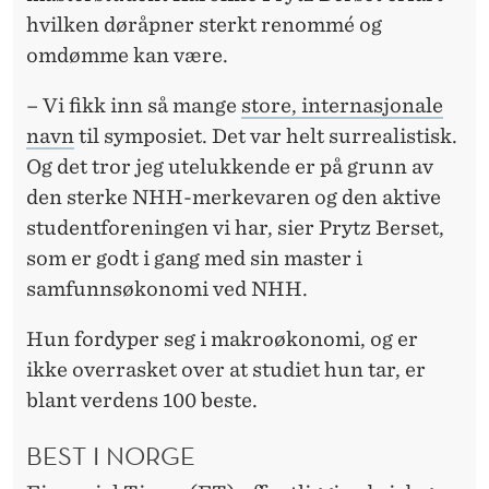
R
hvilken døråpner sterkt renommé og
G
omdømme kan være.
E
– Vi fikk inn så mange
store, internasjonale
S
navn
til symposiet. Det var helt surrealistisk.
B
Og det tror jeg utelukkende er på grunn av
den sterke NHH-merkevaren og den aktive
E
studentforeningen vi har, sier Prytz Berset,
S
som er godt i gang med sin master i
T
samfunnsøkonomi ved NHH.
E
Hun fordyper seg i makroøkonomi, og er
M
ikke overrasket over at studiet hun tar, er
blant verdens 100 beste.
A
S
BEST I NORGE