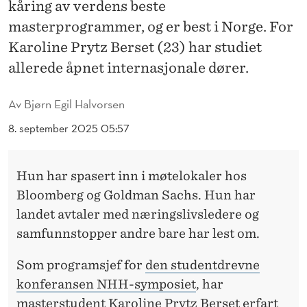
I
kåring av verdens beste
masterprogrammer, og er best i Norge. For
N
Karoline Prytz Berset (23) har studiet
G
allerede åpnet internasjonale dører.
:
Av
Bjørn Egil Halvorsen
N
8. september 2025 05:57
H
H
Hun har spasert inn i møtelokaler hos
H
Bloomberg og Goldman Sachs. Hun har
A
landet avtaler med næringslivsledere og
R
samfunnstopper andre bare har lest om.
N
Som programsjef for
den studentdrevne
O
konferansen NHH-symposiet
, har
masterstudent Karoline Prytz Berset erfart