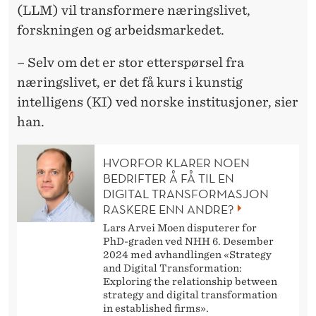
E
(LLM) vil transformere næringslivet,
M
forskningen og arbeidsmarkedet.
N
– Selv om det er stor etterspørsel fra
E
næringslivet, er det få kurs i kunstig
intelligens (KI) ved norske institusjoner, sier
T
han.
O
P
HVORFOR KLARER NOEN
BEDRIFTER Å FÅ TIL EN
P
DIGITAL TRANSFORMASJON
RASKERE ENN ANDRE?
I
Lars Arvei Moen disputerer for
S
PhD-graden ved NHH 6. Desember
2024 med avhandlingen «Strategy
K
and Digital Transformation:
Exploring the relationship between
Y
strategy and digital transformation
in established firms».