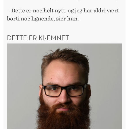
I
S
– Dette er noe helt nytt, og jeg har aldri vært
borti noe lignende, sier hun.
K
!
DETTE ER KI-EMNET