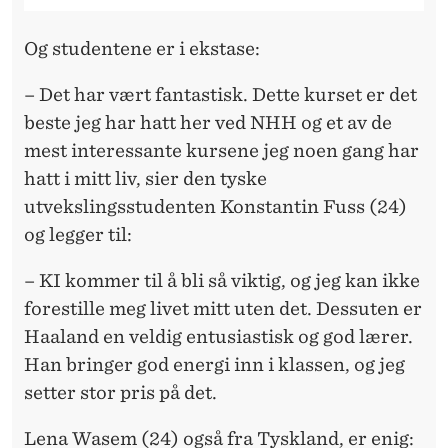
E
N
Og studentene er i ekstase:
E
– Det har vært fantastisk. Dette kurset er det
:
beste jeg har hatt her ved NHH og et av de
–
mest interessante kursene jeg noen gang har
hatt i mitt liv, sier den tyske
F
utvekslingsstudenten Konstantin Fuss (24)
A
og legger til:
N
– KI kommer til å bli så viktig, og jeg kan ikke
T
forestille meg livet mitt uten det. Dessuten er
A
Haaland en veldig entusiastisk og god lærer.
Han bringer god energi inn i klassen, og jeg
S
setter stor pris på det.
T
Lena Wasem (24) også fra Tyskland, er enig: