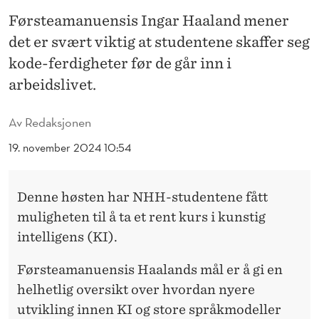
Y
Førsteamanuensis Ingar Haaland mener
T
det er svært viktig at studentene skaffer seg
E
kode-ferdigheter før de går inn i
R
arbeidslivet.
D
Av
Redaksjonen
E
19. november 2024 10:54
T
T
Denne høsten har NHH-studentene fått
E
muligheten til å ta et rent kurs i kunstig
intelligens (KI).
K
I
Førsteamanuensis Haalands mål er å gi en
helhetlig oversikt over hvordan nyere
-
utvikling innen KI og store språkmodeller