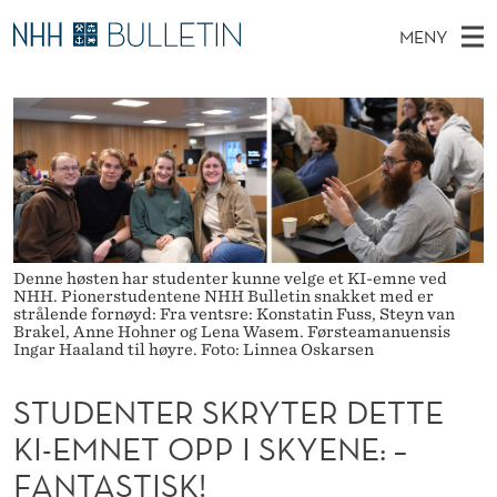
S
MENY
T
H
NO
EN
TIL NHH.NO
S
U
O
Ø
K
Stipendiater og nye forskerprofiler
V
I
D
N
E
Disputaser
E
E
T
T
D
Ekspertutvalg
S
N
T
M
E
Om Bulletin
D
T
E
E
Denne høsten har studenter kunne velge et KI-emne ved
T
N
E
NHH. Pionerstudentene NHH Bulletin snakket med er
strålende fornøyd: Fra ventsre: Konstatin Fuss, Steyn van
Y
Brakel, Anne Hohner og Lena Wasem. Førsteamanuensis
R
Ingar Haaland til høyre. Foto: Linnea Oskarsen
S
STUDENTER SKRYTER DETTE
K
KI-EMNET OPP I SKYENE: –
R
FANTASTISK!