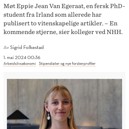
N
Møt Eppie Jean Van Egeraat, en fersk PhD-
Y
student fra Irland som allerede har
publisert to vitenskapelige artikler. – En
E
kommende stjerne, sier kolleger ved NHH.
S
T
Av
Sigrid Folkestad
J
1. mai 2024 00:36
Arbeidslivsøkonomi
Stipendiater og nye forskerprofiler
E
R
N
E
S
K