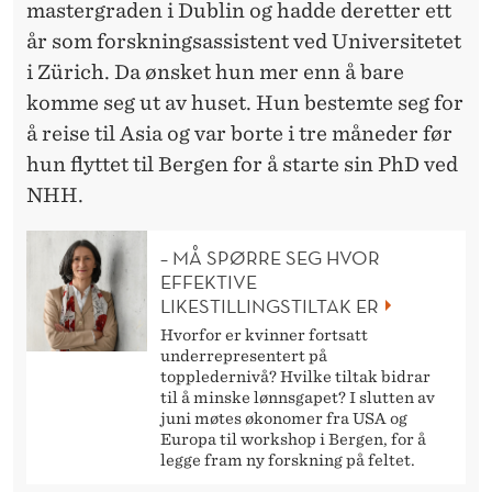
mastergraden i Dublin og hadde deretter ett
år som forskningsassistent ved Universitetet
i Zürich. Da ønsket hun mer enn å bare
komme seg ut av huset. Hun bestemte seg for
å reise til Asia og var borte i tre måneder før
hun flyttet til Bergen for å starte sin PhD ved
NHH.
– MÅ SPØRRE SEG HVOR
EFFEKTIVE
LIKESTILLINGSTILTAK ER
Hvorfor er kvinner fortsatt
underrepresentert på
toppledernivå? Hvilke tiltak bidrar
til å minske lønnsgapet? I slutten av
juni møtes økonomer fra USA og
Europa til workshop i Bergen, for å
legge fram ny forskning på feltet.