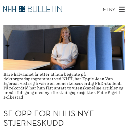
S
MENY
E
H
NO
EN
TIL NHH.NO
S
O
O
Ø
K
Stipendiater og nye forskerprofiler
V
I
P
N
E
Disputaser
E
P
T
T
D
Ekspertutvalg
S
F
T
M
E
Om Bulletin
D
O
E
E
T
Bare halvannet år etter at hun begynte på
N
R
doktorgradsprogrammet ved NHH, har Eppie Jean Van
Egeraat vist seg å være en bemerkelsesverdig PhD-student.
Y
N
På rekordtid har hun fått antatt to vitenskapelige artikler og
er nå i full gang med nye forskningsprosjekter. Foto: Sigrid
Folkestad
H
H
SE OPP FOR NHHS NYE
S
STJERNESKUDD