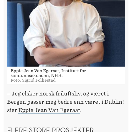
U
D
D
Eppie Jean Van Egeraat, Institutt for
samfunnsøkonomi, NHH.
Foto: Sigrid Folkestad
– Jeg elsker norsk friluftsliv, og været i
Bergen passer meg bedre enn været i Dublin!
sier
Eppie Jean Van Egeraat
.
FLERE STORE PROSJEKTER