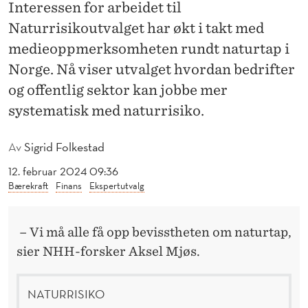
T
Interessen for arbeidet til
Naturrisikoutvalget har økt i takt med
V
medieoppmerksomheten rundt naturtap i
A
Norge. Nå viser utvalget hvordan bedrifter
L
og offentlig sektor kan jobbe mer
G
systematisk med naturrisiko.
E
Av
Sigrid Folkestad
T
12. februar 2024 09:36
M
Bærekraft
Finans
Ekspertutvalg
E
– Vi må alle få opp bevisstheten om naturtap,
D
sier NHH-forsker Aksel Mjøs.
T
Y
NATURRISIKO