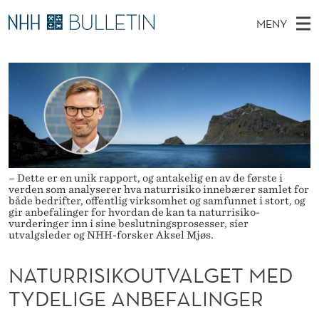
N
MENY
A
H
NO
EN
TIL NHH.NO
S
T
O
Ø
K
Stipendiater og nye forskerprofiler
V
I
U
N
E
Disputaser
E
R
T
T
D
Ekspertutvalg
S
R
T
M
E
Om Bulletin
D
I
E
E
– Dette er en unik rapport, og antakelig en av de første i
T
N
S
verden som analyserer hva naturrisiko innebærer samlet for
både bedrifter, offentlig virksomhet og samfunnet i stort, og
Y
gir anbefalinger for hvordan de kan ta naturrisiko-
I
vurderinger inn i sine beslutningsprosesser, sier
utvalgsleder og NHH-forsker Aksel Mjøs.
K
NATURRISIKOUTVALGET MED
O
TYDELIGE ANBEFALINGER
U