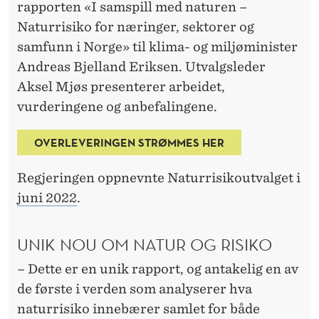
L
rapporten «I samspill med naturen –
I
Naturrisiko for næringer, sektorer og
samfunn i Norge» til klima- og miljøminister
N
Andreas Bjelland Eriksen. Utvalgsleder
G
Aksel Mjøs presenterer arbeidet,
E
vurderingene og anbefalingene.
R
OVERLEVERINGEN STRØMMES HER
Regjeringen oppnevnte Naturrisikoutvalget i
juni 2022
.
UNIK NOU OM NATUR OG RISIKO
– Dette er en unik rapport, og antakelig en av
de første i verden som analyserer hva
naturrisiko innebærer samlet for både