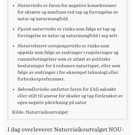
D
Naturrisiko
er faren for negative konsekvenser
E
for aktører og samfunn ved tap og forringelse av
natur og naturmangfold.
L
Fysisk naturrisiko
er risiko som følge av tap og
I
forringelse av natur og naturmangfold i seg selv
G
Naturrelatert overgangsrisiko
er
risiko som
oppstår som følge av endringer i reguleringer og
E
rammebetingelser som er utløst av politiske
beslutninger for å redusere naturtapet, eller som
A
følge av endringer i for eksempel teknologi eller
N
forbrukerpreferanser.
B
Søksmålsrisiko
omfatter faren for å bli saksøkt
eller stilt til ansvar for skader og tap forårsaket av
E
egen negativ påvirkning på natur
F
Kilde: Naturrisikoutvalget
A
I dag overleverer Naturrisikoutvalget NOU-