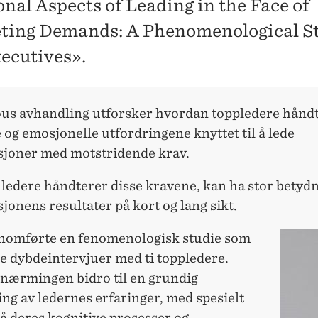
nal Aspects of Leading in the Face of
ing Demands: A Phenomenological St
ecutives».
us avhandling utforsker hvordan toppledere håndt
 og emosjonelle utfordringene knyttet til å lede
sjoner med motstridende krav.
ledere håndterer disse kravene, kan ha stor betydn
jonens resultater på kort og lang sikt.
nomførte en fenomenologisk studie som
e dybdeintervjuer med ti toppledere.
lnærmingen bidro til en grundig
ng av ledernes erfaringer, med spesielt
å deres kognitive prosesser og