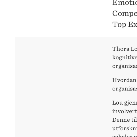
Emotio
Compet
Top Ex
Thora Lo
kognitive
organisa
Hvordan 
organisas
Lou gjen
involvert
Denne ti
utforskni
søkelys p