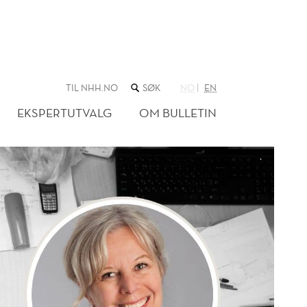
SØK
TIL NHH.NO
NO
EN
I
NETTSTEDET
EKSPERTUTVALG
OM BULLETIN