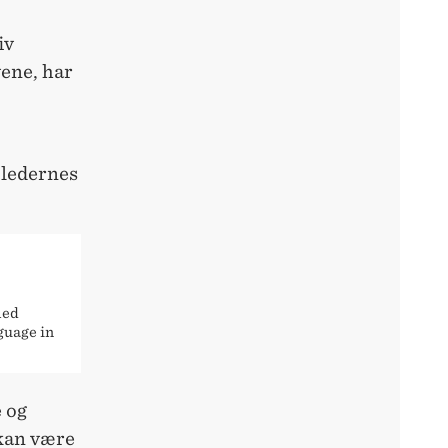
iv
ene, har
 ledernes
med
guage in
e og
 kan være