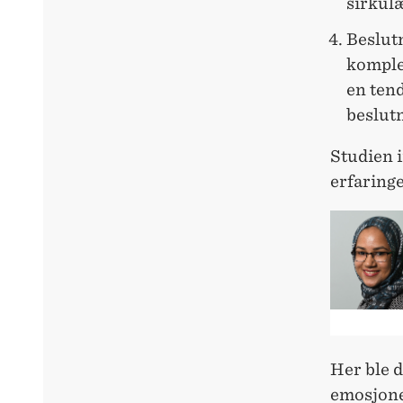
sirkul
Beslut
komple
en tend
beslut
Studien 
erfaringe
Her ble d
emosjone