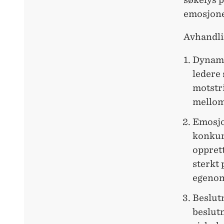
emosjone
Avhandli
Dynami
ledere
motstr
mellom
Emosjo
konkur
oppret
sterkt 
egenom
Beslut
beslut