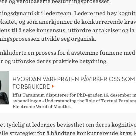
ære og verdibaserte beslutningsprosesser.
ningsdynamikk i lederteam: Ledere med høy kognit
ksitet, og som anerkjenner de konkurrerende krav
ens til å søke konsensus, utfordre antakelser og la
ningsprosessen utvikle seg organisk.
inkluderte en prosess for å avstemme funnene med
r og utforske deres praktiske betydning.
HVORDAN VAREPRATEN PÅVIRKER OSS SOM
FORBRUKERE
Iffat Tarannum disputerer for PhD-graden 16. desember 
avhandlingen «Understanding the Role of Textual Paralan
Electronic Word of Mouth».
et tydelig at ledernes bevissthet om deres kognitiv
lle strategier for å håndtere konkurrerende krav,