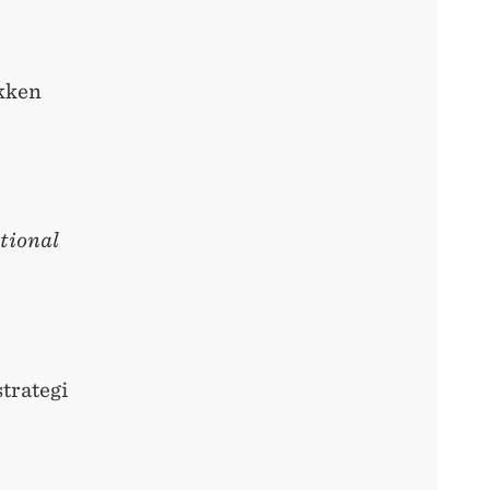
okken
tional
strategi