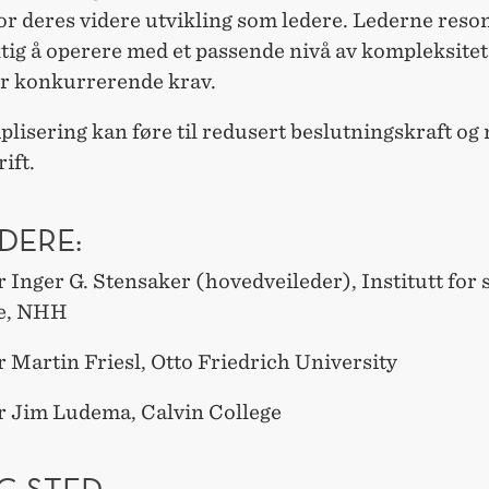
or deres videre utvikling som ledere. Lederne reso
ktig å operere med et passende nivå av kompleksitet
r konkurrerende krav.
lisering kan føre til redusert beslutningskraft og
ift.
DERE:
 Inger G. Stensaker (hovedveileder), Institutt for 
se, NHH
 Martin Friesl, Otto Friedrich University
r Jim Ludema, Calvin College
G STED: