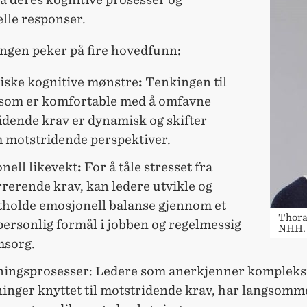
lle responser.
ngen peker på fire hovedfunn:
ske kognitive mønstre
:
Tenkingen til
 som er komfortable med å omfavne
idende krav er dynamisk og skifter
 motstridende perspektiver.
nell likevekt
:
For å tåle stresset fra
rerende krav, kan ledere utvikle og
tholde emosjonell balanse gjennom et
Thora 
personlig formål i jobben og regelmessig
NHH.
sorg.
ningsprosesser: Ledere som anerkjenner kompleksi
ninger knyttet til motstridende krav, har langsomm