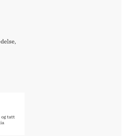
edelse,
E
 og tatt
ia