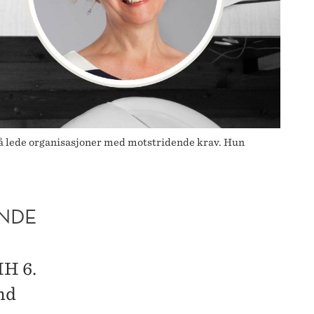
 å lede organisasjoner med motstridende krav. Hun
NDE
HH 6.
nd