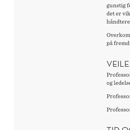
gunstig f
det er vi
håndtere
Overkomp
på fremdr
VEILE
Professor
og ledel
Professor
Professo
TID O