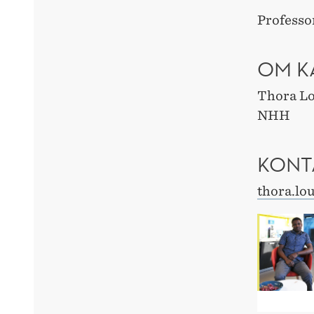
Professo
OM K
Thora Lou
NHH
KONT
thora.lo