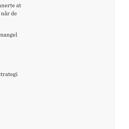
nnerte at
 når de
 mangel
strategi