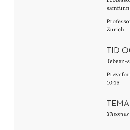
samfunns
Professo
Zurich
TID O
Jebsen-s
Prøvefor
10:15
TEMA
Theories 