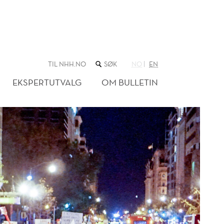
SØK
TIL NHH.NO
NO
EN
I
NETTSTEDET
EKSPERTUTVALG
OM BULLETIN