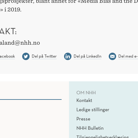
gsprosjekter, blant annet for «Media Bias and the
 i 2019.
AKT:
aaland@nhh.no
Facebook
Del på Twitter
Del på LinkedIn
Del med e-
OM NHH
Kontakt
Ledige stillinger
Presse
NHH Bulletin
Tilgjengelighetserklæring