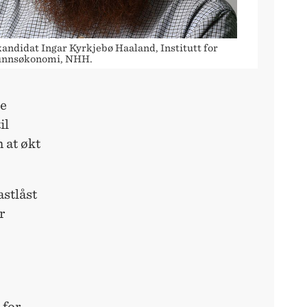
andidat Ingar Kyrkjebø Haaland, Institutt for
unnsøkonomi, NHH.
ke
il
 at økt
astlåst
r
 for