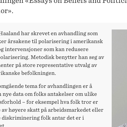
lingen «Essays on Beliefs and Politic
or».
 Haaland har skrevet en avhandling som
er årsakene til polarisering i amerikansk
 og intervensjoner som kan redusere
polarisering. Metodisk benytter han seg av
nter på store representative utvalg av
ikanske befolkningen.
omgående tema for avhandlingen er å
 nye data om folks antakelser om ulike
forhold – for eksempel hva folk tror er
 av høyere skatt på arbeidsmarkedet eller
diskriminering folk antar det er i
t.