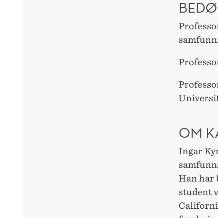
BEDØ
Professor
samfunns
Professor
Professo
Universi
OM K
Ingar Kyr
samfunns
Han har 
student 
Californi