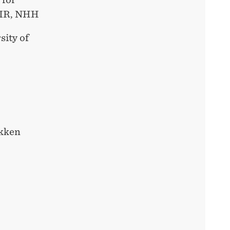
AIR, NHH
sity of
okken