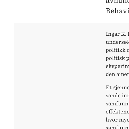
avhand
Behavi
Ingar K.
undersøk
politikk
politisk 
eksperime
den amer
Et gjenn
samle inn
samfunns
effektene
hvor mye 
samfunne