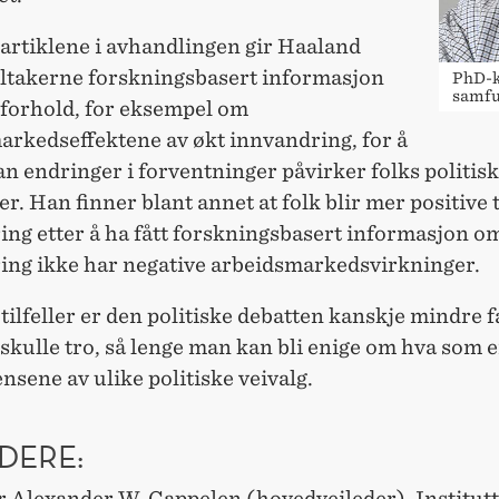
v artiklene i avhandlingen gir Haaland
ltakerne forskningsbasert informasjon
PhD-k
samf
 forhold, for eksempel om
arkedseffektene av økt innvandring, for å
n endringer i forventninger påvirker folks politis
r. Han finner blant annet at folk blir mer positive t
ng etter å ha fått forskningsbasert informasjon om
ing ikke har negative arbeidsmarkedsvirkninger.
 tilfeller er den politiske debatten kanskje mindre f
kulle tro, så lenge man kan bli enige om hva som e
sene av ulike politiske veivalg.
DERE:
r Alexander W. Cappelen (hovedveileder), Institutt