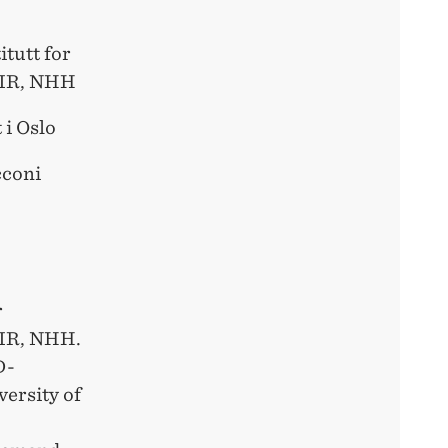
itutt for
AIR, NHH
 i Oslo
cconi
r
AIR, NHH.
D-
ersity of