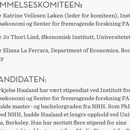
:
MMELSESKOMITEEN
 Katrine Vellesen Løken (leder for komiteen), Inst
økonomi og Senter for fremragende forskning F
 Jo Thori Lind, Økonomisk Institutt, Universitetet
r Eliana La Ferrara, Department of Economics, Bo
ty
ANDIDATEN:
kjebø Haaland har vært stipendiat ved Institutt fo
økonomi og Senter for fremragende forskning F
både master- og bachelorgraden fra NHH. Som Ph
ved NHH, hadde Haaland et lengre opphold ved Univ
a, Berkeley. Han har mottatt flere stipend for sine