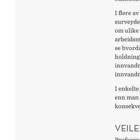
I flere a
surveyde
om ulike
arbeidsm
se hvorda
holdninge
innvandri
innvandr
I enkelte
enn man s
konsekven
VEILE
Professo