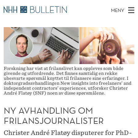
N
MENY
Y
H
NO
EN
TIL NHH.NO
S
A
O
Ø
K
Stipendiater og nye forskerprofiler
V
I
V
N
E
Disputaser
E
H
T
T
D
Ekspertutvalg
S
A
T
M
E
Om Bulletin
Forskning har vist at frilanslivet kan oppleves som både
D
N
E
givende og utfordrende. Det finnes samtidig en rekke
E
ubesvarte spørsmål knyttet til frilansere sine erfaringer. I
T
N
D
doktorgradsavhandlingen New insights into freelaners’ and
independent contractors’ experiences, utforsker Christer
Y
André Flatøy (SNF) noen av disse spørsmålene.
L
I
NY AVHANDLING OM
N
FRILANSJOURNALISTER
G
Christer André Flatøy disputerer for PhD-