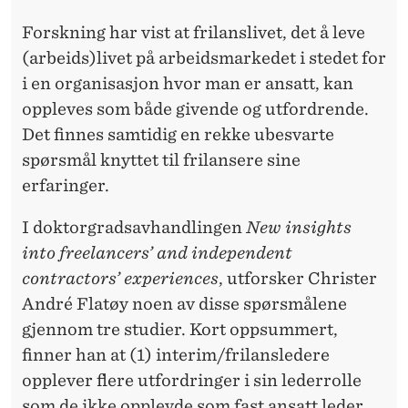
R
Forskning har vist at frilanslivet, det å leve
N
(arbeids)livet på arbeidsmarkedet i stedet for
A
i en organisasjon hvor man er ansatt, kan
L
oppleves som både givende og utfordrende.
Det finnes samtidig en rekke ubesvarte
I
spørsmål knyttet til frilansere sine
S
erfaringer.
T
I doktorgradsavhandlingen
New insights
E
into freelancers’ and independent
R
contractors’ experiences
, utforsker Christer
André Flatøy noen av disse spørsmålene
gjennom tre studier. Kort oppsummert,
finner han at (1) interim/frilansledere
opplever flere utfordringer i sin lederrolle
som de ikke opplevde som fast ansatt leder,