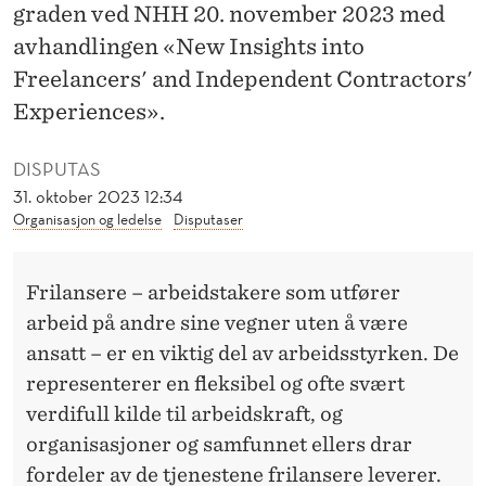
O
graden ved NHH 20. november 2023 med
avhandlingen «New Insights into
M
Freelancers' and Independent Contractors'
F
Experiences».
R
I
DISPUTAS
31. oktober 2023 12:34
L
Organisasjon og ledelse
Disputaser
A
N
Frilansere – arbeidstakere som utfører
arbeid på andre sine vegner uten å være
S
ansatt – er en viktig del av arbeidsstyrken. De
J
representerer en fleksibel og ofte svært
O
verdifull kilde til arbeidskraft, og
organisasjoner og samfunnet ellers drar
U
fordeler av de tjenestene frilansere leverer.