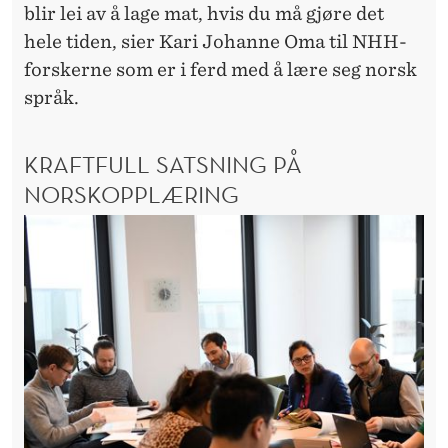
R
blir lei av å lage mat, hvis du må gjøre det
Å
hele tiden, sier Kari Johanne Oma til NHH-
forskerne som er i ferd med å lære seg norsk
K
språk.
L
I
KRAFTFULL SATSNING PÅ
G
NORSKOPPLÆRING
F
O
R
V
A
N