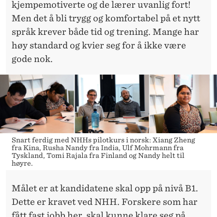
kjempemotiverte og de lærer uvanlig fort!
Men det å bli trygg og komfortabel på et nytt
språk krever både tid og trening. Mange har
høy standard og kvier seg for å ikke være
gode nok.
Snart ferdig med NHHs pilotkurs i norsk: Xiang Zheng
fra Kina, Rusha Nandy fra India, Ulf Mohrmann fra
Tyskland, Tomi Rajala fra Finland og Nandy helt til
høyre.
Målet er at kandidatene skal opp på nivå B1.
Dette er kravet ved NHH. Forskere som har
fått fast jobb her, skal kunne klare seg på