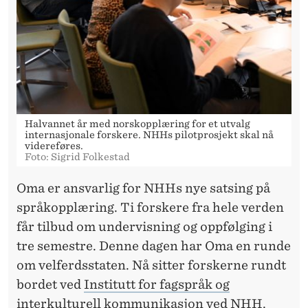
D
L
I
N
G
Halvannet år med norskopplæring for et utvalg
internasjonale forskere. NHHs pilotprosjekt skal nå
videreføres.
Foto: Sigrid Folkestad
Oma er ansvarlig for NHHs nye satsing på
språkopplæring. Ti forskere fra hele verden
får tilbud om undervisning og oppfølging i
tre semestre. Denne dagen har Oma en runde
om velferdsstaten. Nå sitter forskerne rundt
bordet ved
Institutt for fagspråk og
interkulturell kommunikasjon
ved NHH.