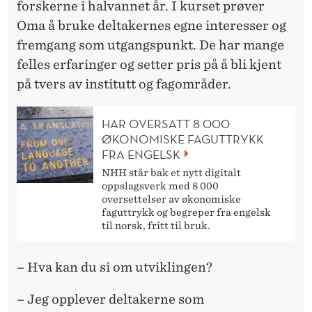
forskerne i halvannet år. I kurset prøver
Oma å bruke deltakernes egne interesser og
fremgang som utgangspunkt. De har mange
felles erfaringer og setter pris på å bli kjent
på tvers av institutt og fagområder.
HAR OVERSATT 8 000
ØKONOMISKE FAGUTTRYKK
FRA ENGELSK
NHH står bak et nytt digitalt
oppslagsverk med 8 000
oversettelser av økonomiske
faguttrykk og begreper fra engelsk
til norsk, fritt til bruk.
– Hva kan du si om utviklingen?
– Jeg opplever deltakerne som