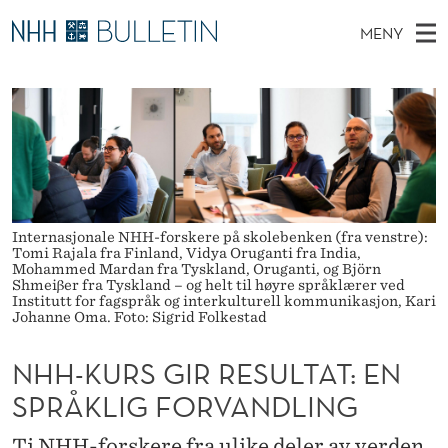
N
MENY
H
H
NO
EN
TIL NHH.NO
S
H
O
Ø
K
Stipendiater og nye forskerprofiler
V
I
-
N
E
Disputaser
E
K
T
T
D
Ekspertutvalg
S
U
T
M
E
Om Bulletin
D
R
E
Internasjonale NHH-forskere på skolebenken (fra venstre):
E
Tomi Rajala fra Finland, Vidya Oruganti fra India,
T
N
S
Mohammed Mardan fra Tyskland, Oruganti, og Björn
Shmeiβer fra Tyskland – og helt til høyre språklærer ved
Y
Institutt for fagspråk og interkulturell kommunikasjon, Kari
G
Johanne Oma. Foto: Sigrid Folkestad
I
NHH-KURS GIR RESULTAT: EN
R
SPRÅKLIG FORVANDLING
R
Ti NHH-forskere fra ulike deler av verden