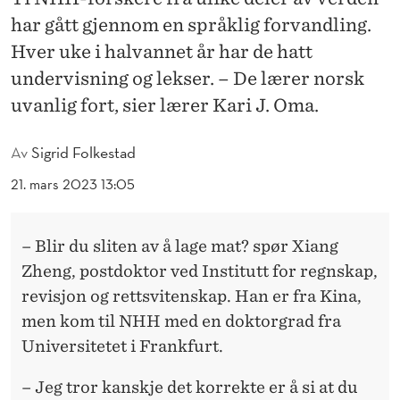
E
har gått gjennom en språklig forvandling.
S
Hver uke i halvannet år har de hatt
U
undervisning og lekser. – De lærer norsk
L
uvanlig fort, sier lærer Kari J. Oma.
T
Av
Sigrid Folkestad
A
21. mars 2023 13:05
T
:
– Blir du sliten av å lage mat? spør Xiang
E
Zheng, postdoktor ved Institutt for regnskap,
revisjon og rettsvitenskap. Han er fra Kina,
N
men kom til NHH med en doktorgrad fra
S
Universitetet i Frankfurt.
P
– Jeg tror kanskje det korrekte er å si at du