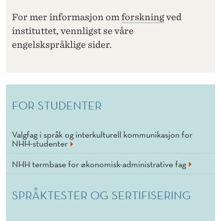
K
O
For mer informasjon om
forskning
ved
instituttet, vennligst se våre
M
engelskspråklige sider.
M
U
N
FOR STUDENTER
I
K
Valgfag i språk og interkulturell kommunikasjon for
NHH-studenter
A
S
NHH termbase for økonomisk-administrative fag
J
SPRÅKTESTER OG SERTIFISERING
O