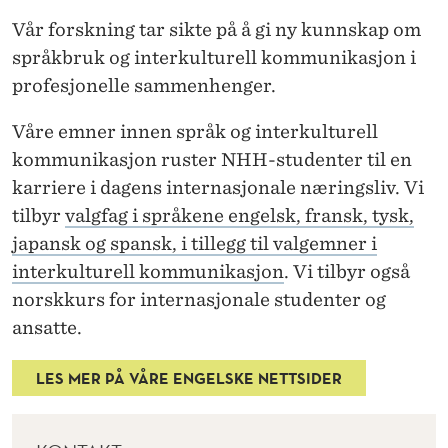
F
Vår forskning tar sikte på å gi ny kunnskap om
A
språkbruk og interkulturell kommunikasjon i
G
profesjonelle sammenhenger.
S
Våre emner innen språk og interkulturell
P
kommunikasjon ruster NHH-studenter til en
karriere i dagens internasjonale næringsliv. Vi
R
tilbyr
valgfag i språkene engelsk, fransk, tysk,
Å
japansk og spansk, i tillegg til valgemner i
K
interkulturell kommunikasjon
. Vi tilbyr også
norskkurs for internasjonale studenter og
O
ansatte.
G
I
LES MER PÅ VÅRE ENGELSKE NETTSIDER
N