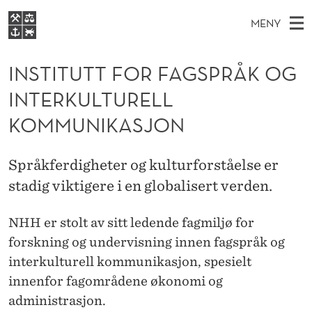
I
MENY
N
H
NO
EN
S
S
FOR STUDENTER
O
Ø
INSTITUTT FOR FAGSPRÅK OG
K
VIDEREUTDANNING
T
I
V
INTERKULTURELL
BIBLIOTEKET
N
E
E
I
T
KOMMUNIKASJON
Forsiden
T
D
S
T
T
Studier
M
E
U
Språkferdigheter og kulturforståelse er
D
E
Forskning
E
T
stadig viktigere i en globalisert verden.
T
N
Om NHH
Y
T
NHH er stolt av sitt ledende fagmiljø for
Alumni
F
forskning og undervisning innen fagspråk og
interkulturell kommunikasjon, spesielt
O
innenfor fagområdene økonomi og
R
administrasjon.