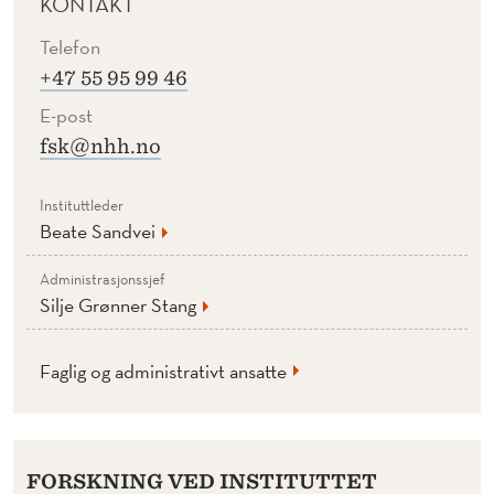
T
KONTAKT
E
Telefon
+47 55 95 99 46
R
E-post
K
fsk@nhh.no
U
L
Instituttleder
Beate Sandvei
T
Administrasjonssjef
U
Silje Grønner Stang
R
E
Faglig og administrativt ansatte
L
L
FORSKNING VED INSTITUTTET