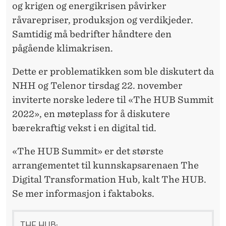
N
og krigen og energikrisen påvirker
D
råvarepriser, produksjon og verdikjeder.
Samtidig må bedrifter håndtere den
T
pågående klimakrisen.
E
Dette er problematikken som ble diskutert da
R
NHH og Telenor tirsdag 22. november
I
inviterte norske ledere til «The HUB Summit
N
2022», en møteplass for å diskutere
bærekraftig vekst i en digital tid.
G
«The HUB Summit» er det største
arrangementet til kunnskapsarenaen The
Digital Transformation Hub, kalt The HUB.
Se mer informasjon i faktaboks.
THE HUB: