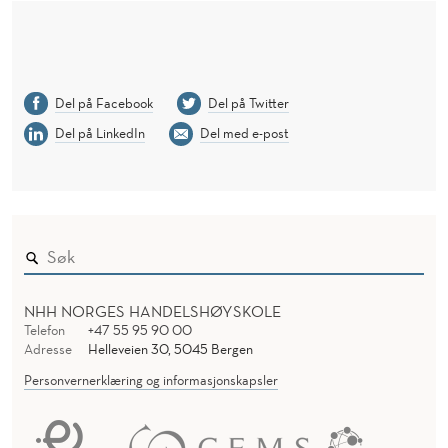
O
U
S
Del på Facebook
Del på Twitter
Del på LinkedIn
Del med e-post
NHH NORGES HANDELSHØYSKOLE
Telefon
+47 55 95 90 00
Adresse
Helleveien 30, 5045 Bergen
Personvernerklæring og informasjonskapsler