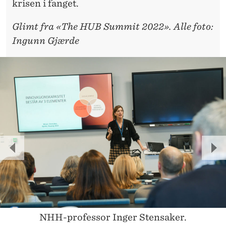
krisen i fanget.
Glimt fra
«The HUB Summit 2022». Alle foto:
Ingunn Gjærde
P
N
R
E
E
X
V
T
NHH-professor Inger Stensaker.
I