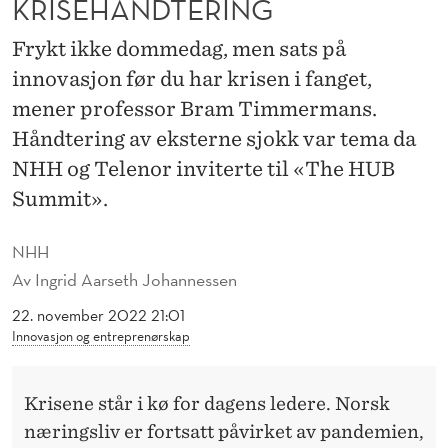
KRISEHÅNDTERING
N
D
Frykt ikke dommedag, men sats på
innovasjon før du har krisen i fanget,
R
mener professor Bram Timmermans.
E
Håndtering av eksterne sjokk var tema da
S
NHH og Telenor inviterte til «The HUB
K
Summit».
R
NHH
I
Av
Ingrid Aarseth Johannessen
S
22. november 2022 21:01
Innovasjon og entreprenørskap
E
H
Krisene står i kø for dagens ledere. Norsk
Å
næringsliv er fortsatt påvirket av pandemien,