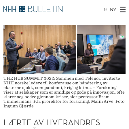
L
MENY
Æ
H
NO
EN
TIL NHH.NO
S
R
O
Ø
K
Stipendiater og nye forskerprofiler
V
I
T
N
E
Disputaser
E
E
T
T
D
Ekspertutvalg
S
A
T
M
E
Om Bulletin
D
V
E
E
T
N
H
THE HUB SUMMIT 2022: Sammen med Telenor, inviterte
NHH norske ledere til konferanse om håndtering av
Y
V
eksterne sjokk, som pandemi, krig og klima. – Forskning
viser at selskaper som er smidige og gode på innovasjon, ofte
klarer seg bedre gjennom kriser, sier professor Bram
E
Timmermans. F.h. prorektor for forskning, Malin Arve. Foto:
Ingunn Gjærde
R
LÆRTE AV HVERANDRES
A