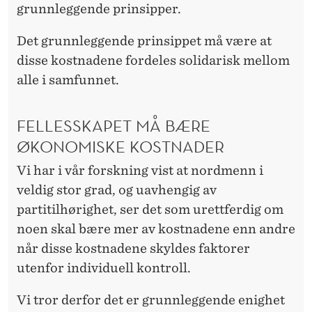
S
grunnleggende prinsipper.
E
Det grunnleggende prinsippet må være at
T
disse kostnadene fordeles solidarisk mellom
I
alle i samfunnet.
D
FELLESSKAPET MÅ BÆRE
E
ØKONOMISKE KOSTNADER
R
Vi har i vår forskning vist at nordmenn i
veldig stor grad, og uavhengig av
partitilhørighet, ser det som urettferdig om
noen skal bære mer av kostnadene enn andre
når disse kostnadene skyldes faktorer
utenfor individuell kontroll.
Vi tror derfor det er grunnleggende enighet