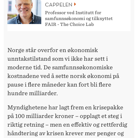
H
CAPPELEN
E
Professor ved Institutt for
samfunnsøkonomi og tilknyttet
T
FAIR - The Choice Lab
M
Å
Norge står overfor en økonomisk
T
unntakstilstand som vi ikke har sett i
moderne tid. De samfunnsøkonomiske
I
kostnadene ved å sette norsk økonomi på
L
pause i flere måneder kan fort bli flere
I
hundre milliarder.
K
Myndighetene har lagt frem en krisepakke
R
på 100 milliarder kroner – opplagt et steg i
riktig retning – men en effektiv og rettferdig
I
håndtering av krisen krever mer penger og