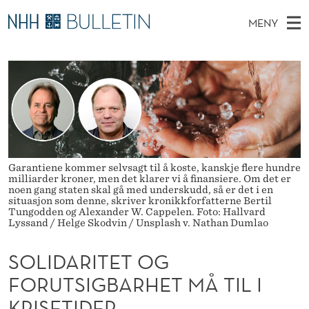
S
MENY
O
H
NO
EN
TIL NHH.NO
S
L
O
Ø
K
Stipendiater og nye forskerprofiler
V
I
I
N
E
Disputaser
E
D
T
T
D
Ekspertutvalg
S
A
T
M
E
Om Bulletin
D
R
E
E
Garantiene kommer selvsagt til å koste, kanskje flere hundre
T
milliarder kroner, men det klarer vi å finansiere. Om det er
N
I
noen gang staten skal gå med underskudd, så er det i en
situasjon som denne, skriver kronikkforfatterne Bertil
Y
T
Tungodden og Alexander W. Cappelen. Foto: Hallvard
Lyssand / Helge Skodvin / Unsplash v. Nathan Dumlao
E
SOLIDARITET OG
T
FORUTSIGBARHET MÅ TIL I
O
KRISETIDER