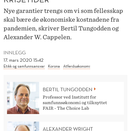
G
Nye garantier trengs om vi som fellesskap
F
skal bære de økonomiske kostnadene fra
O
pandemien, skriver Bertil Tungodden og
R
Alexander W. Cappelen.
U
INNLEGG
T
17. mars 2020 15:42
S
Etikk og samfunnsansvar
Korona
Atferdsøkonomi
I
G
BERTIL TUNGODDEN
Professor ved Institutt for
B
samfunnsøkonomi og tilknyttet
FAIR - The Choice Lab
A
R
ALEXANDER WRIGHT