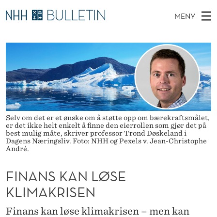
F
MENY
I
H
NO
TIL NHH.NO
S
N
O
Ø
K
Stipendiater og nye forskerprofiler
V
I
A
N
E
Disputaser
E
N
T
T
D
Ekspertutvalg
S
S
T
M
E
Om Bulletin
D
K
E
E
Selv om det er et ønske om å støtte opp om bærekraftsmålet,
T
er det ikke helt enkelt å finne den eierrollen som gjør det på
N
A
best mulig måte, skriver professor Trond Døskeland i
Dagens Næringsliv. Foto: NHH og Pexels v. Jean-Christophe
Y
N
André.
L
FINANS KAN LØSE
Ø
KLIMAKRISEN
S
Finans kan løse klimakrisen – men kan