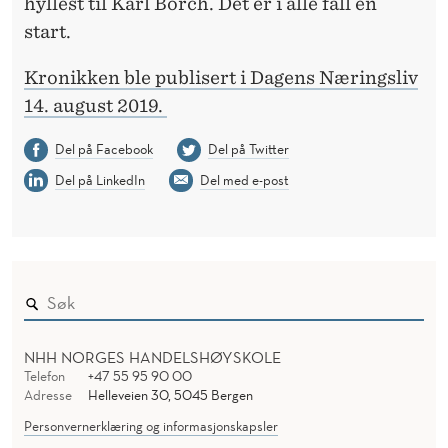
hyllest til Karl Borch. Det er i alle fall en
start.
Kronikken ble publisert i Dagens Næringsliv
14. august 2019.
Del på Facebook
Del på Twitter
Del på LinkedIn
Del med e-post
NHH NORGES HANDELSHØYSKOLE
Telefon
+47 55 95 90 00
Adresse
Helleveien 30, 5045 Bergen
Personvernerklæring og informasjonskapsler