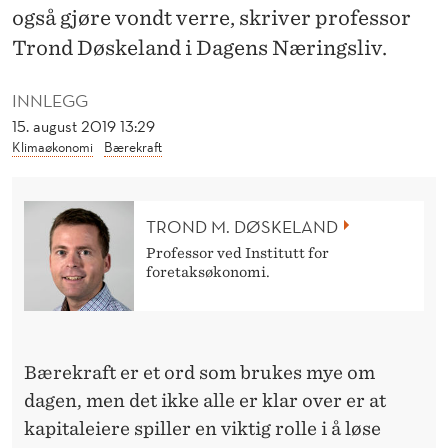
E
også gjøre vondt verre, skriver professor
K
Trond Døskeland i Dagens Næringsliv.
L
INNLEGG
I
15. august 2019 13:29
Klimaøkonomi
Bærekraft
M
A
TROND M. DØSKELAND
K
Professor ved Institutt for
R
foretaksøkonomi.
I
S
Bærekraft er et ord som brukes mye om
E
dagen, men det ikke alle er klar over er at
N
kapitaleiere spiller en viktig rolle i å løse