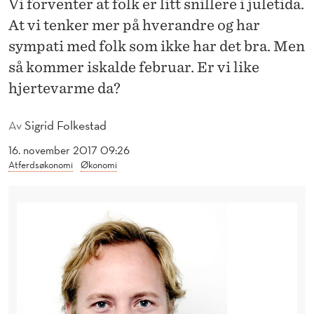
Vi forventer at folk er litt snillere i juletida.
E
At vi tenker mer på hverandre og har
S
sympati med folk som ikke har det bra. Men
E
så kommer iskalde februar. Er vi like
M
hjertevarme da?
B
Av
Sigrid Folkestad
E
16. november 2017 09:26
R
Atferdsøkonomi
Økonomi
–
K
A
L
D