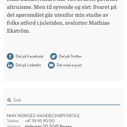
altruisme. Men til syvende og sist: Svaret på
det spørsmålet går utenfor min studie av
folks atferd i juletiden, avslutter Mathias
Ekström.
Del på Facebook
Del på Twitter
Del på LinkedIn
Del med e-post
NHH NORGES HANDELSHØYSKOLE
Telefon
+47 55 95 90 00
Adresse
Helleveien 30, 5045 Bergen