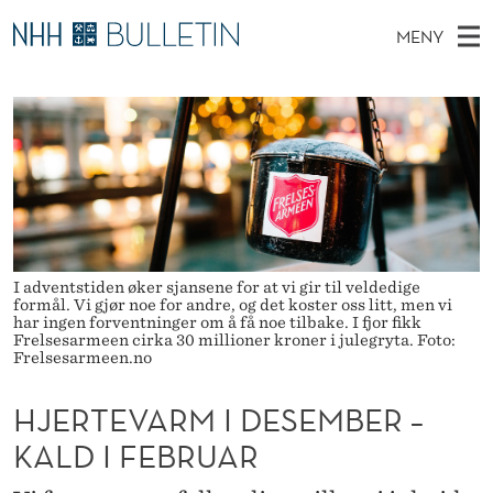
H
MENY
J
H
NO
EN
TIL NHH.NO
S
E
O
Ø
K
Stipendiater og nye forskerprofiler
V
I
R
N
E
Disputaser
E
T
T
T
D
Ekspertutvalg
S
E
T
M
E
Om Bulletin
D
V
E
E
T
I adventstiden øker sjansene for at vi gir til veldedige
N
A
formål. Vi gjør noe for andre, og det koster oss litt, men vi
Y
har ingen forventninger om å få noe tilbake. I fjor fikk
R
Frelsesarmeen cirka 30 millioner kroner i julegryta. Foto:
Frelsesarmeen.no
M
HJERTEVARM I DESEMBER –
I
KALD I FEBRUAR
D