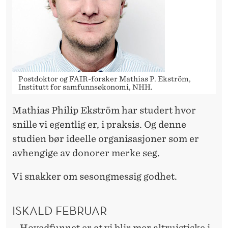
I
F
E
B
R
Postdoktor og FAIR-forsker Mathias P. Ekström,
Institutt for samfunnsøkonomi, NHH.
U
Mathias Philip Ekström har studert hvor
A
snille vi egentlig er, i praksis. Og denne
R
studien bør ideelle organisasjoner som er
avhengige av donorer merke seg.
Vi snakker om sesongmessig godhet.
ISKALD FEBRUAR
– Hovedfunnet er at vi blir mer altruistiske i