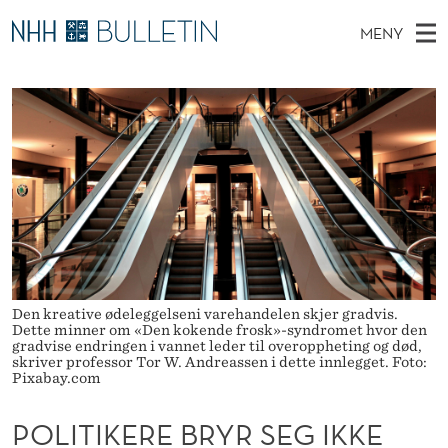
P
MENY
O
H
NO
TIL NHH.NO
S
L
O
Ø
K
Stipendiater og nye forskerprofiler
V
I
I
N
E
Disputaser
E
T
T
T
D
Ekspertutvalg
S
I
T
M
E
Om Bulletin
D
K
E
E
T
N
E
Y
R
Den kreative ødeleggelseni varehandelen skjer gradvis.
Dette minner om «Den kokende frosk»-syndromet hvor den
E
gradvise endringen i vannet leder til overoppheting og død,
skriver professor Tor W. Andreassen i dette innlegget. Foto:
B
Pixabay.com
R
POLITIKERE BRYR SEG IKKE