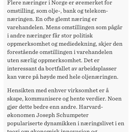
U
Flere næringer i Norge er øremerket for
omstilling, som olje-, bank og telekom-
T
næringen. En ofte glemt næring er
I
varehandelen. Mens omstillingen som pågår
K
i andre næringer får stor politisk
oppmerksomhet og mediedekning, skjer den
K
forestående omstillingen i varehandelen
D
uten særlig oppmerksomhet. Det er
Ø
interessant da bortfallet av arbeidsplasser
D
kan være på høyde med hele oljenæringen.
Hensikten med enhver virksomhet er å
skape, kommunisere og hente verdier. Noen
gjør dette bedre enn andre. Harvard-
økonomen Joseph Schumpeter
populariserte dynamikken i næringslivet i en
teori om økonomisk innovasjon og