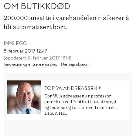
Y
OM BUTIKKDØD
R
200.000 ansatte i varehandelen risikerer å
S
bli automatisert bort.
E
INNLEGG
G
8. februar 2017 12:47
I
(oppdatert: 8. februar 2017 13:14)
Innovasjon og entreprenørskap
Næringsøkonomi
K
K
TOR W. ANDREASSEN
E
Tor W. Andreassen er professor
emeritus ved Institutt for strategi
O
og ledelse og forsker ved senteret
M
DIG, NHH.
B