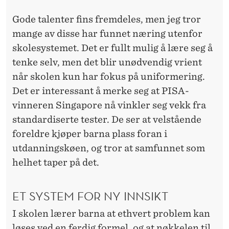
Gode talenter fins fremdeles, men jeg tror
mange av disse har funnet næring utenfor
skolesystemet
. Det er fullt mulig å lære seg å
tenke selv, men det blir unødvendig vrient
når
skolen
kun har fokus på uniformering.
Det er interessant å merke seg at PISA-
vinneren Singapore nå vinkler seg vekk fra
standardiserte tester. De ser at velstående
foreldre kjøper barna plass foran i
utdanningskøen
, og tror at samfunnet som
helhet taper på det.
ET SYSTEM FOR NY INNSIKT
I
skolen
lærer barna at ethvert problem kan
løses ved en ferdig formel, og at nøkkelen til