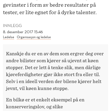
A
gevinster i form av bedre resultater på
T
tester, er lite egnet for å dyrke talenter.
E
INNLEGG
M
8. desember 2017 15:46
Ledelse
Organisasjon og ledelse
A
T
Kanskje du er en av dem som ergrer deg over
I
andre bilister som kjører så ujevnt at køen
S
stopper. Det er lett å tenke slik, men dårlige
kjøreferdigheter gjør ikke stort fra eller til.
K
Selv i en ideell verden der bilene kjører helt
I
jevnt, vil køen kunne stoppe.
N
En bilkø er et enkelt eksempel på en
N
konserveringslov, og slike