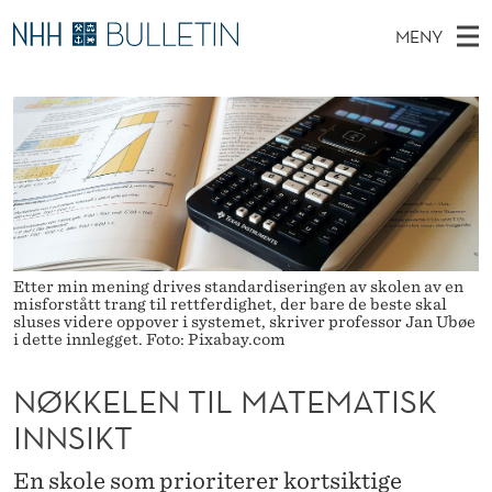
N
MENY
Ø
H
NO
TIL NHH.NO
S
K
O
Ø
K
Stipendiater og nye forskerprofiler
V
I
K
N
E
Disputaser
E
E
T
T
D
Ekspertutvalg
S
L
T
M
E
Om Bulletin
D
E
E
E
T
Etter min mening drives standardiseringen av skolen av en
N
N
misforstått trang til rettferdighet, der bare de beste skal
Y
sluses videre oppover i systemet, skriver professor Jan Ubøe
T
i dette innlegget. Foto: Pixabay.com
I
NØKKELEN TIL MATEMATISK
L
INNSIKT
M
En skole som prioriterer kortsiktige