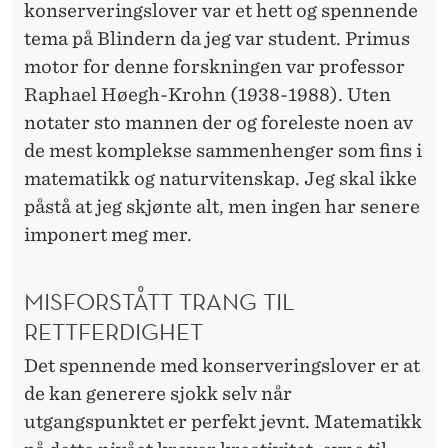
S
konserveringslover var et hett og spennende
I
tema på Blindern da jeg var
student
. Primus
motor for denne forskningen var
professor
K
Raphael Høegh-Krohn (1938-1988). Uten
T
notater sto mannen der og foreleste noen av
de mest komplekse sammenhenger som fins i
matematikk og naturvitenskap. Jeg skal ikke
påstå at jeg skjønte alt, men ingen har senere
imponert meg mer.
MISFORSTÅTT TRANG TIL
RETTFERDIGHET
Det spennende med konserveringslover er at
de kan generere sjokk selv når
utgangspunktet er perfekt jevnt. Matematikk