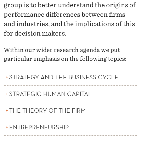
Y
group is to better understand the origins of
,
performance differences between firms
and industries, and the implications of this
O
for decision makers.
R
G
Within our wider research agenda we put
particular emphasis on the following topics:
A
N
STRATEGY AND THE BUSINESS CYCLE
I
STRATEGIC HUMAN CAPITAL
S
A
THE THEORY OF THE FIRM
T
ENTREPRENEURSHIP
I