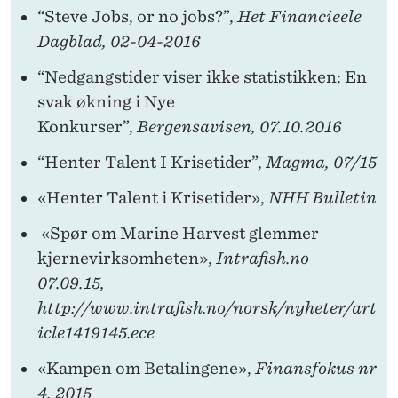
“Steve Jobs, or no jobs?”,
Het Financieele
Dagblad, 02-04-2016
“Nedgangstider viser ikke statistikken: En
svak økning i Nye
Konkurser”,
Bergensavisen, 07.10.2016
“Henter Talent I Krisetider”,
Magma, 07/15
«Henter Talent i Krisetider»,
NHH Bulletin
«Spør om Marine Harvest glemmer
kjernevirksomheten»,
Intrafish.no
07.09.15,
http://www.intrafish.no/norsk/nyheter/art
icle1419145.ece
«Kampen om Betalingene»,
Finansfokus nr
4, 2015