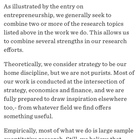
O
As illustrated by the entry on
N
entrepreneurship, we generally seek to
A
combine two or more of the research topics
listed above in the work we do. This allows us
N
to combine several strengths in our research
D
efforts.
P
Theoretically, we consider strategy to be our
E
home discipline, but we are not purists. Most of
R
our work is conducted at the intersection of
strategy, economics and finance, and we are
F
fully prepared to draw inspiration elsewhere
O
too,- from whatever field we find offers
R
something useful.
M
Empirically, most of what we do is large sample