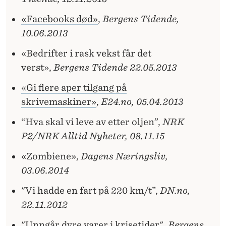
«Facebooks død»
,
Bergens Tidende,
10.06.2013
«Bedrifter i rask vekst får det
verst»,
Bergens Tidende 22.05.2013
«Gi flere aper tilgang på
skrivemaskiner»
,
E24.no, 05.04.2013
“Hva skal vi leve av etter oljen”,
NRK
P2/NRK Alltid Nyheter, 08.11.15
«Zombiene»,
Dagens Næringsliv,
03.06.2014
"Vi hadde en fart på 220 km/t”,
DN.no,
22.11.2012
"Unngår dyre varer i krisetider"
,
Bergens