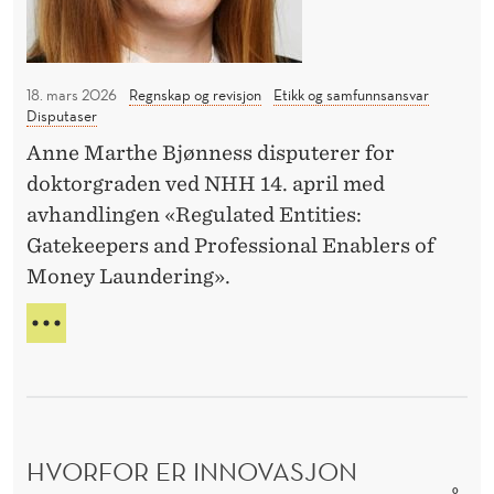
T
a
t
E
r
e
B
t
r
I
18. mars 2026
Regnskap og revisjon
Etikk og samfunnsansvar
e
e
L
Disputaser
E
r
o
Anne Marthe Bjønness disputerer for
R
e
g
doktorgraden ved NHH 14. april med
L
p
A
avhandlingen «Regulated Entities:
D
r
Gatekeepers and Professional Enablers of
E
o
Money Laundering».
S
f
M
P
e
A
O
R
s
R
T
j
T
E
o
V
R
O
n
E
HVORFOR ER INNOVASJON
K
e
T