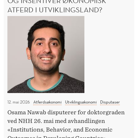
OG INSENTIVER ØKONOMISK
s
L
ATFERD I UTVIKLINGSLAND?
e
I
N
i
H
G
d
v
:
i
o
K
O
g
r
N
i
d
K
t
a
U
a
n
R
R
l
f
A
e
o
N
m
r
S
12. mai 2026
Atferdsøkonomi
Utviklingsøkonomi
Disputaser
a
m
E
Osama Nawab disputerer for doktorgraden
I
r
e
D
ved NHH 26. mai med avhandlingen
k
r
I
«Institutions, Behavior, and Economic
e
i
G