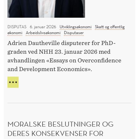
d
å
N
F
a
n
U
n
å
N
DISPUTAS
6. januar 2026
Utviklingsøkonomi
Skatt og offentlig
n
r
økonomi
Arbeidslivsøkonomi
Disputaser
G
i
f
E
Adrien Dautheville disputerer for PhD-
R
n
r
graden ved NHH 23. januar 2026 med
E
g
e
avhandlingen «Essays on Overconfidence
–
o
m
O
and Development Economics».
g
G
t
S
U
a
i
Å
N
r
d
N
G
b
e
Å
E
R
e
n
I
F
U
i
e
R
MORALSKE BESLUTNINGER OG
T
d
r
E
D
DERES KONSEKVENSER FOR
i
u
M
A