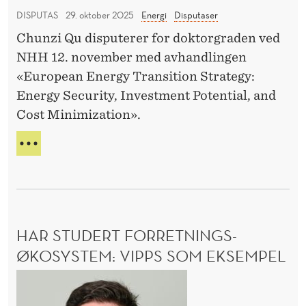
k
R
i
O
DISPUTAS
29. oktober 2025
Energi
Disputaser
r
O
N
e
Chunzi Qu disputerer for doktorgraden ved
M
e
O
n
F
NHH 12. november med avhandlingen
M
E
?
R
I
«European Energy Transition Strategy:
u
E
E
Energy Security, Investment Potential, and
M
r
N
Cost Minimization».
T
o
?
I
p
D
H
a
E
V
N
O
s
R
e
D
n
A
HAR STUDERT FORRETNINGS-
e
N
S
ØKOSYSTEM: VIPPS SOM EKSEMPEL
r
I
g
H
K
i
R
a