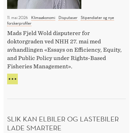
s
U
i
e
S
t
J
11. mai 2026
Klimaøkonomi
Disputaser
Stipendiater og nye
n
e
forskerprofiler
O
t
t
N
Mads Fjeld Wold disputerer for
i
E
o
doktorgraden ved NHH 27. mai med
R
v
g
avhandlingen «Essays on Efficiency, Equity,
O
e
f
G
and Public Policy under Rights-Based
r
o
I
Fisheries Management».
ø
N
r
S
k
E
d
E
o
F
e
N
F
n
T
l
E
o
I
i
K
V
m
T
n
E
SLIK KAN ELBILER OG LASTEBILER
I
i
g
R
V
LADE SMARTERE
s
Ø
i
I