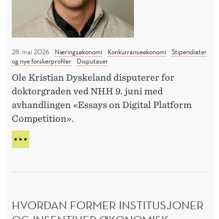
T
n
d
I
l
K
i
28. mai 2026
Næringsøkonomi
Konkurranseøkonomi
Stipendiater
K
n
og nye forskerprofiler
Disputaser
g
E
Ole Kristian Dyskeland disputerer for
:
doktorgraden ved NHH 9. juni med
L
K
avhandlingen «Essays on Digital Platform
A
o
Competition».
n
R
N
k
K
Y
u
A
I
r
V
r
H
V
A
a
HVORDAN FORMER INSTITUSJONER
N
n
D