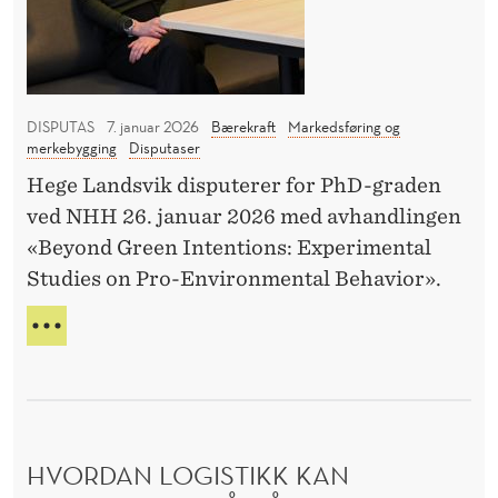
J
V
e
h
O
A
v
v
N
S
V
e
a
K
A
I
g
s
N
DISPUTAS
7. januar 2026
Bærekraft
Markedsføring og
N
r
k
merkebygging
Disputaser
S
G
ø
a
K
Hege Landsvik disputerer for PhD-graden
E
n
l
ved NHH 26. januar 2026 med avhandlingen
L
n
t
«Beyond Green Intentions: Experimental
I
e
i
G
Studies on Pro-Environmental Behavior».
r
O
l
G
V
e
f
H
I
–
o
V
V
m
r
A
I
S
e
å
L
K
L
n
l
A
HVORDAN LOGISTIKK KAN
E
h
y
L
V