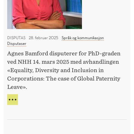
S
a
E
e
K
R
l
r
A
f
F
m
o
F
?
E
DISPUTAS
28. februar 2025
Språk og kommunikasjon
r
G
Disputaser
R
å
l
K
Agnes Bamford disputerer for PhD-graden
f
A
o
ved NHH 14. mars 2025 med avhandlingen
P
i
b
«Equality, Diversity and Inclusion in
I
n
a
T
Corporations: The case of Global Paternity
a
l
A
Leave».
n
L
e
F
s
P
s
O
i
A
e
R
P
e
Å
l
P
r
F
s
A
I
e
P
k