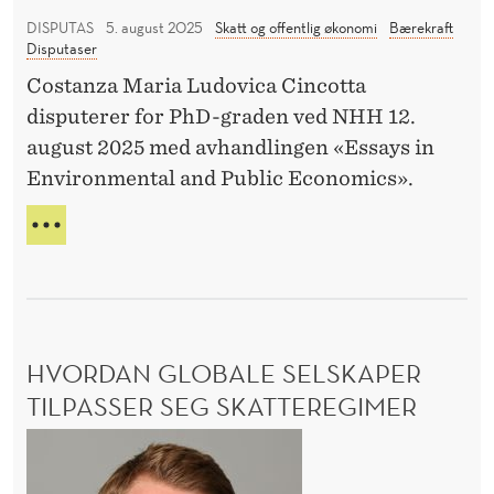
g
R
e
R
DISPUTAS
5. august 2025
Skatt og offentlig økonomi
Bærekraft
e
t
Disputaser
E
b
i
T
Costanza Maria Ludovica Cincotta
e
T
l
disputerer for PhD-graden ved NHH 12.
F
s
t
august 2025 med avhandlingen «Essays in
E
l
a
R
Environmental and Public Economics».
u
k
D
t
I
O
o
G
n
F
g
E
F
i
ø
B
E
n
E
k
N
g
S
T
o
L
HVORDAN GLOBALE SELSKAPER
L
e
n
U
I
TILPASSER SEG SKATTEREGIMER
r
o
T
G
N
H
m
E
I
T
v
i
N
I