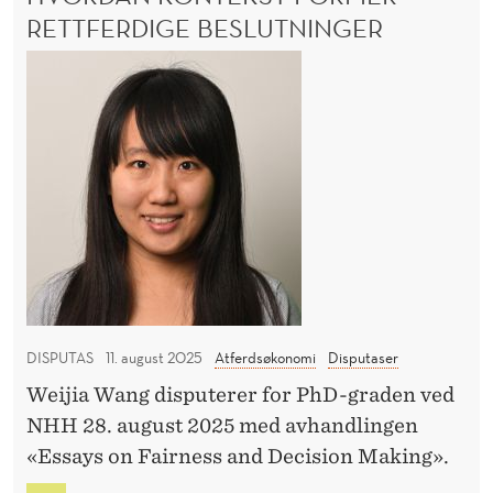
P
N
RETTFERDIGE BESLUTNINGER
r
Å
S
i
H
H
I
A
s
T
v
V
R
,
o
E
A
m
T
r
N
a
d
S
k
P
a
O
t
n
R
o
k
T
g
:
o
f
P
n
R
DISPUTAS
11. august 2025
Atferdsøkonomi
Disputaser
o
t
I
r
Weijia Wang disputerer for PhD-graden ved
e
S
u
NHH 28. august 2025 med avhandlingen
,
k
M
r
«Essays on Fairness and Decision Making».
s
A
e