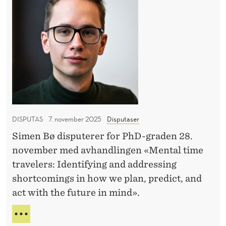
A
u
r
R
r
P
F
k
d
f
O
O
e
a
o
L
R
r
n
I
r
B
T
e
r
R
s
I
U
e
k
K
K
a
K
e
E
g
:
R
t
H
DISPUTAS
7. november 2025
Disputaser
e
E
p
V
r
Simen Bø disputerer for PhD-graden 28.
å
O
e
november med avhandlingen «Mental time
R
f
D
r
travelers: Identifying and addressing
o
A
m
shortcomings in how we plan, predict, and
l
N
a
act with the future in mind».
k
R
r
E
s
H
A
k
t
A