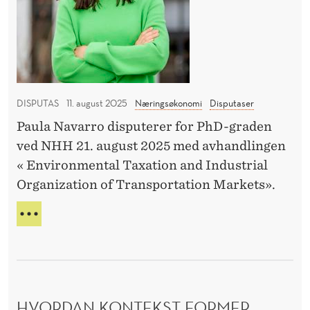
P
E
l
u
E
R
L
e
e
T
n
r
I
L
s
i
S
i
n
M
DISPUTAS
11. august 2025
Næringsøkonomi
Disputaser
t
g
A
Paula Navarro disputerer for PhD-graden
r
p
R
ved NHH 21. august 2025 med avhandlingen
T
a
å
E
« Environmental Taxation and Industrial
n
h
V
Organization of Transportation Markets».
s
a
A
p
K
v
T
U
o
e
U
E
R
r
t
R
B
t
I
U
N
:
L
G
HVORDAN KONTEKST FORMER
p
E