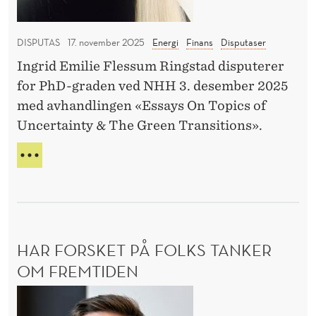
O
e
l
G
k
i
D
DISPUTAS
17. november 2025
Energi
Finans
Disputaser
v
m
E
Ingrid Emilie Flessum Ringstad disputerer
R
e
a
E
for PhD-graden ved NHH 3. desember 2025
n
p
S
med avhandlingen «Essays On Topics of
s
o
K
Uncertainty & The Green Transitions».
O
e
l
N
r
i
U
S
f
t
S
E
I
o
i
K
K
V
r
k
K
E
f
k
E
N
HAR FORSKET PÅ FOLKS TANKER
o
:
R
S
K
OM FREMTIDEN
r
H
E
L
R
b
v
H
I
F
r
o
M
a
O