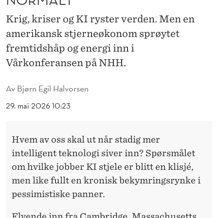
E
Krig, kriser og KI ryster verden. Men en
N
amerikansk stjerneøkonom sprøytet
:
fremtidshåp og energi inn i
–
Vårkonferansen på NHH.
N
Av
Bjørn Egil Halvorsen
O
29. mai 2026 10:23
R
M
Hvem av oss skal ut når stadig mer
A
intelligent teknologi siver inn? Spørsmålet
L
om hvilke jobber KI stjele er blitt en klisjé,
men like fullt en kronisk bekymringsrynke i
E
pessimistiske panner.
N
Flyende inn fra Cambridge, Massachusetts,