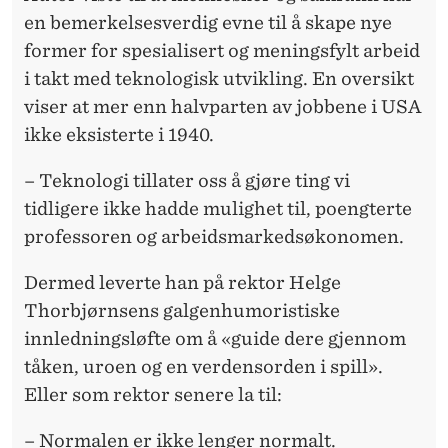
N
en bemerkelsesverdig evne til å skape nye
O
former for spesialisert og meningsfylt arbeid
R
i takt med teknologisk utvikling. En oversikt
viser at mer enn halvparten av jobbene i USA
M
ikke eksisterte i 1940.
A
– Teknologi tillater oss å gjøre ting vi
L
tidligere ikke hadde mulighet til, poengterte
T
professoren og arbeidsmarkedsøkonomen.
Dermed leverte han på rektor Helge
Thorbjørnsens galgenhumoristiske
innledningsløfte om å «guide dere gjennom
tåken, uroen og en verdensorden i spill».
Eller som rektor senere la til:
– Normalen er ikke lenger normalt.