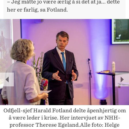
– Jeg måtte jo være ærlig å si det at ja... dette
her er farlig, sa Fotland.
P
N
R
E
E
X
V
T
Odfjell-sjef Harald Fotland delte åpenhjertig om
å være leder i krise. Her intervjuet av NHH-
I
professor Therese Egeland.Alle foto: Helge