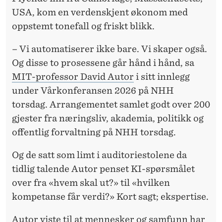
E
USA, kom en verdenskjent økonom med
R
oppstemt tonefall og friskt blikk.
I
– Vi automatiserer ikke bare. Vi skaper også.
K
Og disse to prosessene går hånd i hånd, sa
K
MIT-professor David Autor
i sitt innlegg
under Vårkonferansen 2026 på NHH
E
torsdag. Arrangementet samlet godt over 200
L
gjester fra næringsliv, akademia, politikk og
E
offentlig forvaltning på NHH torsdag.
N
Og de satt som limt i auditoriestolene da
G
tidlig talende Autor penset KI-spørsmålet
over fra «hvem skal ut?» til «hvilken
E
kompetanse får verdi?» Kort sagt; ekspertise.
R
Autor viste til at mennesker og samfunn har