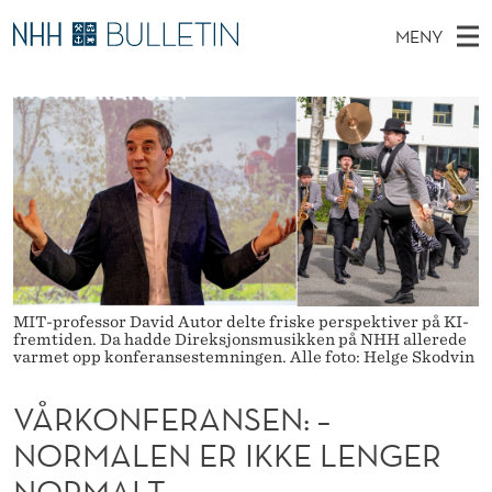
V
MENY
Å
H
NO
TIL NHH.NO
S
R
O
Ø
K
Stipendiater og nye forskerprofiler
V
I
K
N
E
Disputaser
E
O
T
T
D
Ekspertutvalg
S
N
T
M
E
Om Bulletin
D
F
E
E
T
N
E
Y
MIT-professor David Autor delte friske perspektiver på KI-
R
fremtiden. Da hadde Direksjonsmusikken på NHH allerede
varmet opp konferansestemningen. Alle foto: Helge Skodvin
A
VÅRKONFERANSEN: –
N
NORMALEN ER IKKE LENGER
S
NORMALT