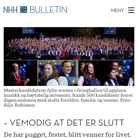
–
MENY
V
H
NO
EN
TIL NHH.NO
S
E
O
Ø
K
Stipendiater og nye forskerprofiler
V
I
M
N
E
Disputaser
E
O
T
T
D
Ekspertutvalg
S
D
T
M
E
Om Bulletin
D
I
E
E
T
N
G
Y
Masterkandidatene fylte scenen i Grieghallen til applaus,
A
musikk og høytidelig seremoni. Rundt 500 kandidater feiret
dagen sammen med stolte foreldre, familie og venner. Foto:
T
Silje Robinson
D
– VEMODIG AT DET ER SLUTT
E
De har pugget, festet, blitt venner for livet.