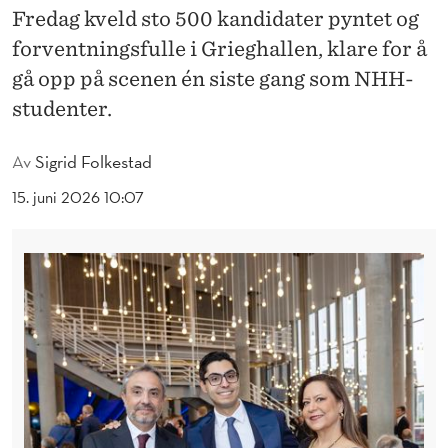
T
Fredag kveld sto 500 kandidater pyntet og
E
forventningsfulle i Grieghallen, klare for å
gå opp på scenen én siste gang som NHH-
R
studenter.
S
L
Av
Sigrid Folkestad
U
15. juni 2026 10:07
T
T