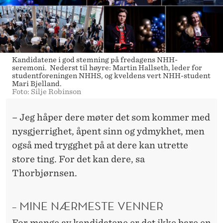
Kandidatene i god stemning på fredagens NHH-
seremoni. Nederst til høyre: Martin Hallseth, leder for
studentforeningen NHHS, og kveldens vert NHH-student
Mari Bjelland.
Foto: Silje Robinson
– Jeg håper dere møter det som kommer med
nysgjerrighet, åpent sinn og ydmykhet, men
også med trygghet på at dere kan utrette
store ting. For det kan dere, sa
Thorbjørnsen.
– MINE NÆRMESTE VENNER
For mange av kandidatene er det ikke bare en