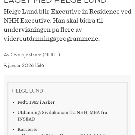
T
Helge Lund blir Executive in Residence ved
O
NHH Executive. Han skal bidra til
P
undervisningen på flere av
P
videreutdanningsprogrammene.
E
Av
Ove Sjøstrøm (NHHE)
R
9. januar 2026 13:16
L
A
HELGE LUND
G
E
Født: 1962 i Asker
T
Utdanning: Siviløkonom fra NHH, MBA fra
INSEAD
M
Karriere: