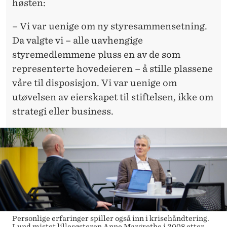
høsten:
– Vi var uenige om ny styresammensetning.
Da valgte vi – alle uavhengige
styremedlemmene pluss en av de som
representerte hovedeieren – å stille plassene
våre til disposisjon. Vi var uenige om
utøvelsen av eierskapet til stiftelsen, ikke om
strategi eller business.
Personlige erfaringer spiller også inn i krisehåndtering.
Lund mistet lillesøsteren Anne Margrethe i 2008 etter