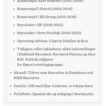
E
Konsernsjef Aker Kværner (2002-2004)
D
Konsernsjef i Statoil (2004-2014)
Konsernsjef i BG Group (2015-2016)
H
Styreleder i BP (2019-2025)
E
Styreleder i Novo Nordisk (2018-2025)
L
Operating Advisor, Clayton Dubilier & Rice
G
Tidligere roller inkluderer ulike lederstillinger
E
i Hafslund Nycomed, Nycomed Pharma og Aker
RGI. Politisk rådgiver
L
for Høyre’s stortingsgruppe.
U
Aktuell: Tiltrer som Executive in Residence ved
NHH Executive
N
Familie: Gift med Else-Cathrine, to voksne barn
D
Friluftsliv: Spesielt ski og stiløping i Nordmarka