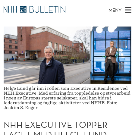
N
MENY
H
H
NO
TIL NHH.NO
S
H
O
Ø
K
Stipendiater og nye forskerprofiler
V
I
E
N
E
Disputaser
E
X
T
T
D
Ekspertutvalg
S
E
T
M
E
Om Bulletin
D
C
E
E
T
N
U
Y
Helge Lund går inn i rollen som Executive in Residence ved
T
NHH Executive. Med erfaring fra toppledelse og styrearbeid
i noen av Europas største selskaper, skal han bidra i
I
lederutdanning og faglige aktiviteter ved NHHE. Foto:
Joakim S. Enger
V
NHH EXECUTIVE TOPPER
E
LAGET MED HELGE LUND