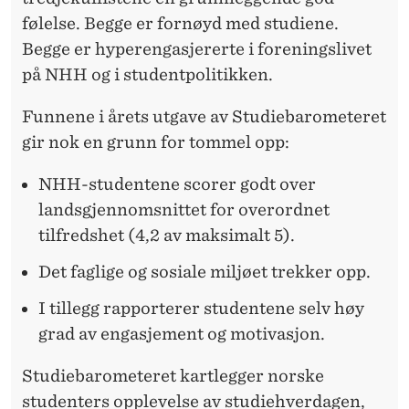
Ø
følelse. Begge er fornøyd med studiene.
Y
Begge er hyperengasjererte i foreningslivet
D
på NHH og i studentpolitikken.
E
Funnene i årets utgave av Studiebarometeret
:
gir nok en grunn for tommel opp:
–
NHH-studentene scorer godt over
V
landsgjennomsnittet for overordnet
tilfredshet (4,2 av maksimalt 5).
I
V
Det faglige og sosiale miljøet trekker opp.
I
I tillegg rapporterer studentene selv høy
grad av engasjement og motivasjon.
L
H
Studiebarometeret kartlegger norske
studenters opplevelse av studiehverdagen,