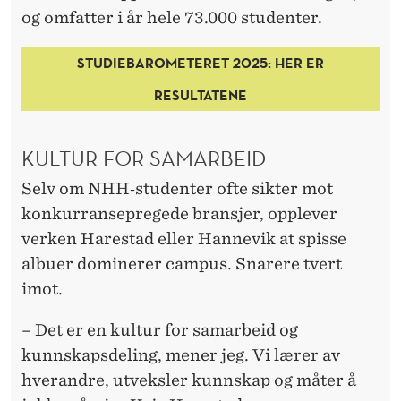
V
og omfatter i år hele 73.000 studenter.
E
STUDIEBAROMETERET 2025: HER ER
R
RESULTATENE
A
N
KULTUR FOR SAMARBEID
D
Selv om NHH‑studenter ofte sikter mot
R
konkurransepregede bransjer, opplever
E
verken Harestad eller Hannevik at spisse
V
albuer dominerer campus. Snarere tvert
imot.
E
L
– Det er en kultur for samarbeid og
kunnskapsdeling, mener jeg. Vi lærer av
hverandre, utveksler kunnskap og måter å