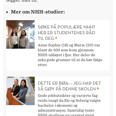
Mer om NHH-studier:
SØKE PÅ POPULÆRE NHH?
HER ER STUDENTENES RÅD
TIL DEG
Anne Sophie (18) og Marie (20) var
blant de 500 som kom gjennom
NHH-nåløyet i fjor. Her deler de
seks gode grunner til at du bør følge
etter.
DETTE ER BØA: – JEG HAR DET
SÅ GØY PÅ DENNE SKOLEN
Gode jobbutsikter og varierte fag
veide tungt da Eir og Solveig valgte
bachelor i økonomi og
administrasjon. Samtidig tente
NHH-studiene en uventet gnist.