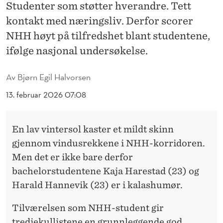
D
Studenter som støtter hverandre. Tett
kontakt med næringsliv. Derfor scorer
E
NHH høyt på tilfredshet blant studentene,
T
ifølge nasjonal undersøkelse.
S
M
Av
Bjørn Egil Halvorsen
E
13. februar 2026 07:08
S
En lav vintersol kaster et mildt skinn
T
gjennom vindusrekkene i NHH-korridoren.
F
Men det er ikke bare derfor
O
bachelorstudentene Kaja Harestad (23) og
Harald Hannevik (23) er i kalashumør.
R
N
Tilværelsen som NHH-student gir
tredjekullistene en grunnleggende god