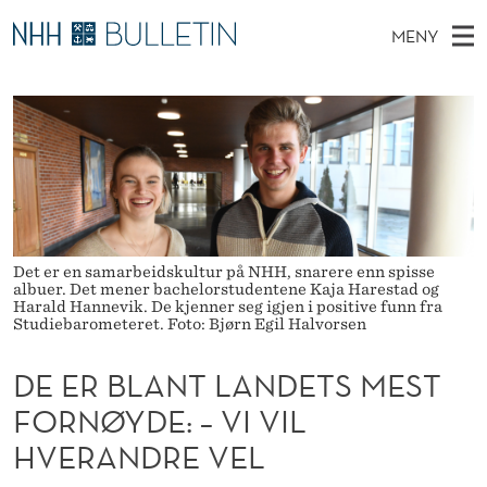
D
MENY
E
H
NO
EN
TIL NHH.NO
S
E
O
Ø
K
Stipendiater og nye forskerprofiler
V
I
R
N
E
Disputaser
E
B
T
T
D
Ekspertutvalg
S
L
T
M
E
Om Bulletin
D
A
E
E
Det er en samarbeidskultur på NHH, snarere enn spisse
T
N
N
albuer. Det mener bachelorstudentene Kaja Harestad og
Harald Hannevik. De kjenner seg igjen i positive funn fra
Y
Studiebarometeret. Foto: Bjørn Egil Halvorsen
T
L
DE ER BLANT LANDETS MEST
A
FORNØYDE: – VI VIL
HVERANDRE VEL
N