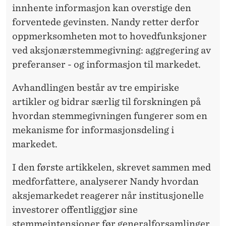
A
innhente informasjon kan overstige den
R
forventede gevinsten. Nandy retter derfor
oppmerksomheten mot to hovedfunksjoner
K
ved aksjonærstemmegivning: aggregering av
E
preferanser - og informasjon til markedet.
D
Avhandlingen består av tre empiriske
E
artikler og bidrar særlig til forskningen på
T
hvordan stemmegivningen fungerer som en
mekanisme for informasjonsdeling i
L
markedet.
Y
I den første artikkelen, skrevet sammen med
T
medforfattere, analyserer Nandy hvordan
T
aksjemarkedet reagerer når institusjonelle
E
investorer offentliggjør sine
stemmeintensjoner før generalforsamlinger.