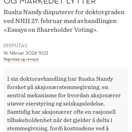
OG MARKEDET LYTTER
R
Rusha Nandy disputerer for doktorgraden
S
ved NHH 27. februar med avhandlingen
T
«Essays on Shareholder Voting».
E
DISPUTAS
M
16. februar 2026 11:02
M
Regnskap og revisjon
E
R
I sin doktoravhandling har Rusha Nandy
forsket på aksjonærstemmegivning, en
–
sentral mekanisme for hvordan aksjonærer
O
utøver eierstyring og selskapsledelse.
G
Samtidig har aksjonærer ofte en rasjonell
tilbakeholdenhet når det gjelder å delta i
M
stemmegivning, fordi kostnadene ved å