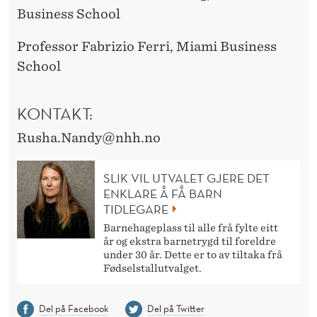
Business School
Professor Fabrizio Ferri, Miami Business
School
KONTAKT:
Rusha.Nandy@nhh.no
SLIK VIL UTVALET GJERE DET
ENKLARE Å FÅ BARN
TIDLEGARE
Barnehageplass til alle frå fylte eitt
år og ekstra barnetrygd til foreldre
under 30 år. Dette er to av tiltaka frå
Fødselstallutvalget.
Del på Facebook
Del på Twitter