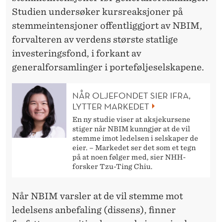
R
Studien undersøker kursreaksjoner på
stemmeintensjoner offentliggjort av NBIM,
forvalteren av verdens største statlige
investeringsfond, i forkant av
generalforsamlinger i porteføljeselskapene.
NÅR OLJEFONDET SIER IFRA,
LYTTER MARKEDET
En ny studie viser at aksjekursene
stiger når NBIM kunngjør at de vil
stemme imot ledelsen i selskaper de
eier. – Markedet ser det som et tegn
på at noen følger med, sier NHH-
forsker Tzu-Ting Chiu.
Når NBIM varsler at de vil stemme mot
ledelsens anbefaling (dissens), finner