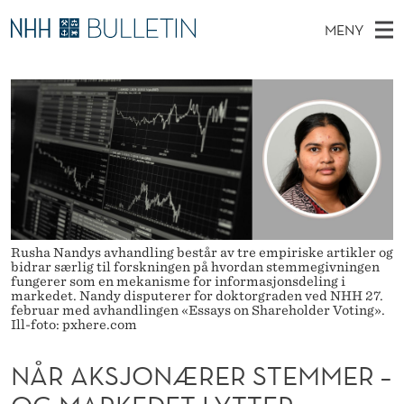
N
MENY
Å
H
NO
EN
TIL NHH.NO
S
R
O
Ø
K
Stipendiater og nye forskerprofiler
V
I
A
N
E
Disputaser
E
K
T
T
D
Ekspertutvalg
S
S
T
M
E
Om Bulletin
D
J
E
E
T
N
O
Rusha Nandys avhandling består av tre empiriske artikler og
Y
bidrar særlig til forskningen på hvordan stemmegivningen
N
fungerer som en mekanisme for informasjonsdeling i
markedet. Nandy disputerer for doktorgraden ved NHH 27.
Æ
februar med avhandlingen «Essays on Shareholder Voting».
Ill-foto: pxhere.com
R
NÅR AKSJONÆRER STEMMER –
E