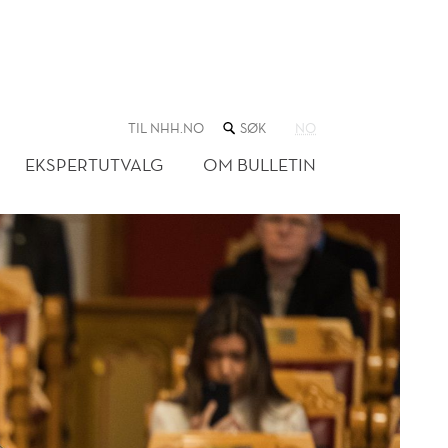
SØK
TIL NHH.NO
NO
I
NETTSTEDET
EKSPERTUTVALG
OM BULLETIN