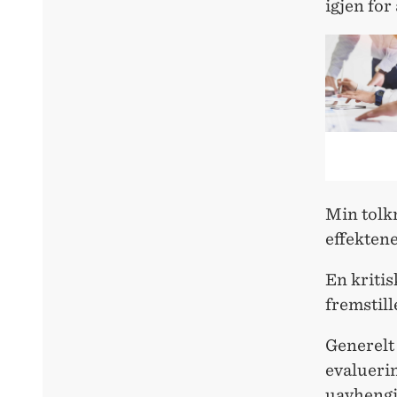
igjen for
Min tolkn
effektene
En kritis
fremstill
Generelt 
evaluerin
uavhengig