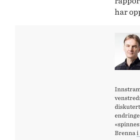
rappor
har op
Innstramn
venstredr
diskutert
endringe
«spinnes»
Brenna
i