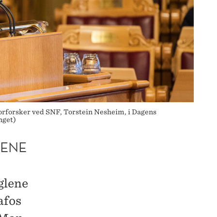
niorforsker ved SNF, Torstein Nesheim, i Dagens
nget)
GENE
eglene
afos