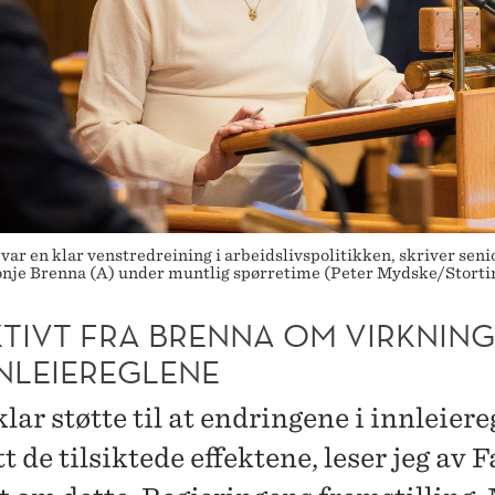
 var en klar venstredreining i arbeidslivspolitikken, skriver se
Tonje Brenna (A) under muntlig spørretime (Peter Mydske/Storti
KTIVT FRA BRENNA OM VIRKNIN
NNLEIEREGLENE
lar støtte til at endringene i innleier
t de tilsiktede effektene, leser jeg av F