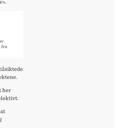
v».
av
 fra
tilsiktede
fektene.
t her
lektivt.
 at
g