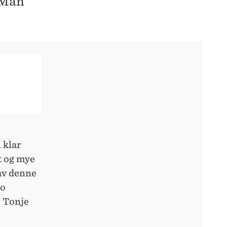
 Man
 klar
t og mye
 av denne
no
r Tonje