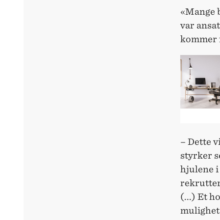
«Mange b
var ansat
kommer fr
– Dette v
styrker s
hjulene i
rekrutter
(...) Et 
mulighete