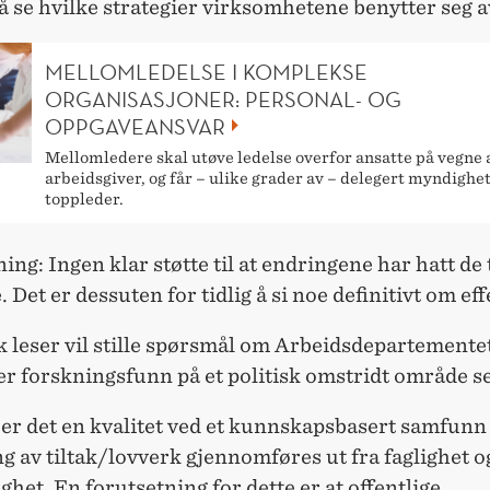
 å se hvilke strategier virksomhetene benytter seg a
MELLOMLEDELSE I KOMPLEKSE
ORGANISASJONER: PERSONAL- OG
OPPGAVEANSVAR
Mellomledere skal utøve ledelse overfor ansatte på vegne 
arbeidsgiver, og får – ulike grader av – delegert myndighet
toppleder.
ing: Ingen klar støtte til at endringene har hatt de 
. Det er dessuten for tidlig å si noe definitivt om ef
k leser vil stille spørsmål om Arbeidsdepartemente
er forskningsfunn på et politisk omstridt område se
er det en kvalitet ved et kunnskapsbasert samfunn
g av tiltak/lovverk gjennomføres ut fra faglighet o
het. En forutsetning for dette er at offentlige