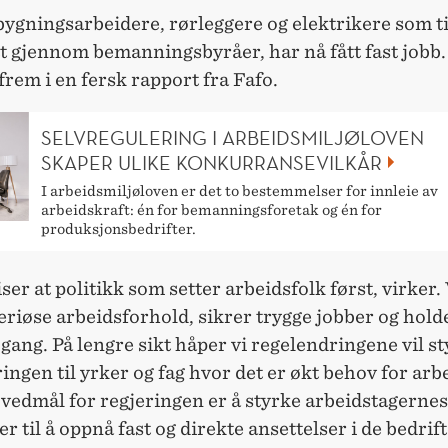
ygningsarbeidere, rørleggere og elektrikere som ti
t gjennom bemanningsbyråer, har nå fått fast jobb.
em i en fersk rapport fra Fafo.
SELVREGULERING I ARBEIDSMILJØLOVEN
SKAPER ULIKE KONKURRANSEVILKÅR
I arbeidsmiljøloven er det to bestemmelser for innleie av
arbeidskraft: én for bemanningsforetak og én for
produksjonsbedrifter.
iser at politikk som setter arbeidsfolk først, virker.
eriøse arbeidsforhold, sikrer trygge jobber og hold
 gang. På lengre sikt håper vi regelendringene vil s
ingen til yrker og fag hvor det er økt behov for arb
hovedmål for regjeringen er å styrke arbeidstagernes
r til å oppnå fast og direkte ansettelser i de bedri