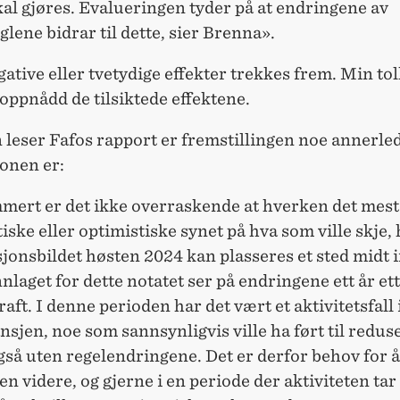
al gjøres. Evalueringen tyder på at endringene av
glene bidrar til dette, sier Brenna».
ative eller tvetydige effekter trekkes frem. Min tol
oppnådd de tilsiktede effektene.
leser Fafos rapport er fremstillingen noe annerle
onen er:
ert er det ikke overraskende at hverken det mest
iske eller optimistiske synet på hva som ville skje, 
asjonsbildet høsten 2024 kan plasseres et sted midt
laget for dette notatet ser på endringene ett år ett
kraft. I denne perioden har det vært et aktivitetsfall 
sjen, noe som sannsynligvis ville ha ført til redus
gså uten regelendringene. Det er derfor behov for å
en videre, og gjerne i en periode der aktiviteten tar