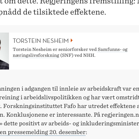
t om dette. Regjeringens fremstilling:
pnådd de tilsiktede effektene.
TORSTEIN NESHEIM
Torstein Nesheim er seniorforsker ved
Samfunns- og
næringslivsforskning
(SNF) ved NHH.
ingen i adgangen til innleie av arbeidskraft var en
eining i arbeidslivspolitikken og har vært omstrid
. Forskningsinstituttet Fafo har utredet effektene
n. Konklusjonene er interessante. På regjeringen.
 dette positivt av arbeids- og inkluderingsministe
 en pressemelding 20. desember
: