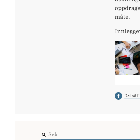
oppdrags
måte.
Innlegget
Del på 