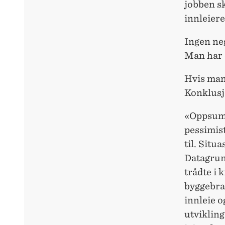
jobben sk
innleiere
Ingen neg
Man har 
Hvis man 
Konklusj
«Oppsumm
pessimist
til. Situ
Datagrunn
trådte i 
byggebran
innleie o
utvikling