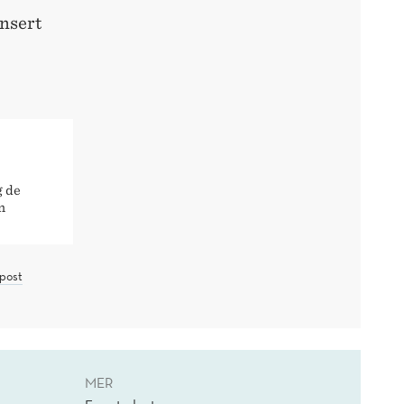
ansert
g de
n
post
MER