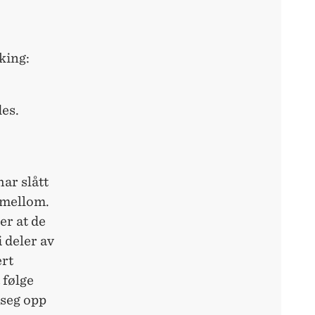
king:
des.
har slått
 imellom.
er at de
i deler av
ert
 følge
 seg opp