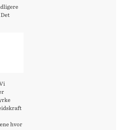
dligere
 Det
 Vi
er
tyrke
eidskraft
ftene hvor