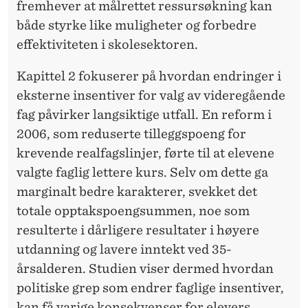
E
fremhever at målrettet ressursøkning kan
M
både styrke like muligheter og forbedre
effektiviteten i skolesektoren.
U
L
Kapittel 2 fokuserer på hvordan endringer i
eksterne insentiver for valg av videregående
I
fag påvirker langsiktige utfall. En reform i
G
2006, som reduserte tilleggspoeng for
H
krevende realfagslinjer, førte til at elevene
valgte faglig lettere kurs. Selv om dette ga
E
marginalt bedre karakterer, svekket det
T
totale opptakspoengsummen, noe som
E
resulterte i dårligere resultater i høyere
utdanning og lavere inntekt ved 35-
R
årsalderen. Studien viser dermed hvordan
?
politiske grep som endrer faglige insentiver,
kan få varige konsekvenser for elevers