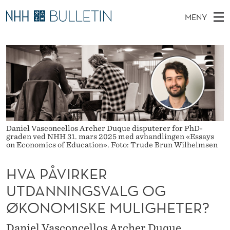
H
MENY
V
H
NO
EN
TIL NHH.NO
S
A
O
Ø
K
Stipendiater og nye forskerprofiler
V
I
P
N
E
Disputaser
E
Å
T
T
D
Ekspertutvalg
S
V
T
M
E
Om Bulletin
D
I
E
E
Daniel Vasconcellos Archer Duque disputerer for PhD-
T
N
R
graden ved NHH 31. mars 2025 med avhandlingen «Essays
on Economics of Education». Foto: Trude Brun Wilhelmsen
Y
K
HVA PÅVIRKER
E
UTDANNINGSVALG OG
R
ØKONOMISKE MULIGHETER?
U
Daniel Vasconcellos Archer Duque