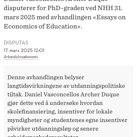
T
disputerer for PhD-graden ved NHH 31.
D
mars 2025 med avhandlingen «Essays on
A
Economics of Education».
N
DISPUTAS
N
17. mars 2025 12:01
Arbeidslivsøkonomi
I
N
Denne avhandlingen belyser
G
langtidsvirkningene av utdanningspolitiske
S
tiltak. Daniel Vasconcellos Archer Duque
gjør dette ved å undersøke hvordan
V
skolefinansiering, insentiver for lokale
A
myndigheter og studentenes egne insentiver
L
påvirker utdanningsløp og senere