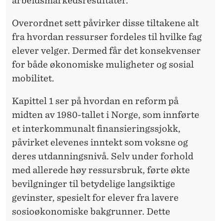
arbeidsmarkedsresultater.
G
O
Overordnet sett påvirker disse tiltakene alt
fra hvordan ressurser fordeles til hvilke fag
G
elever velger. Dermed får det konsekvenser
Ø
for både økonomiske muligheter og sosial
K
mobilitet.
O
Kapittel 1 ser på hvordan en reform på
N
midten av 1980-tallet i Norge, som innførte
O
et interkommunalt finansieringssjokk,
påvirket elevenes inntekt som voksne og
M
deres utdanningsnivå. Selv under forhold
I
med allerede høy ressursbruk, førte økte
S
bevilgninger til betydelige langsiktige
gevinster, spesielt for elever fra lavere
K
sosioøkonomiske bakgrunner. Dette