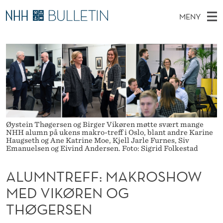
A
MENY
L
H
NO
TIL NHH.NO
S
U
O
Ø
K
Stipendiater og nye forskerprofiler
V
I
M
N
E
Disputaser
E
N
T
T
D
Ekspertutvalg
S
T
T
M
E
Om Bulletin
D
R
E
E
Øystein Thøgersen og Birger Vikøren møtte svært mange
T
N
E
NHH alumn på ukens makro-treff i Oslo, blant andre Karine
Haugseth og Ane Katrine Moe, Kjell Jarle Furnes, Siv
Y
Emanuelsen og Eivind Andersen. Foto: Sigrid Folkestad
F
F
ALUMNTREFF: MAKROSHOW
:
MED VIKØREN OG
THØGERSEN
M