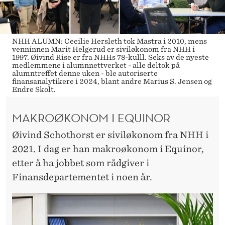
NHH ALUMN: Cecilie Hersleth tok Mastra i 2010, mens
venninnen Marit Helgerud er siviløkonom fra NHH i
1997. Øivind Rise er fra NHHs 78-kulll. Seks av de nyeste
medlemmene i alumnnettverket - alle deltok på
alumntreffet denne uken - ble autoriserte
finansanalytikere i 2024, blant andre Marius S. Jensen og
Endre Skolt.
MAKROØKONOM I EQUINOR
Øivind Schothorst er siviløkonom fra NHH i
2021. I dag er han makroøkonom i Equinor,
etter å ha jobbet som rådgiver i
Finansdepartementet i noen år.