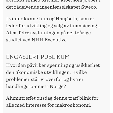
E
det rådgivende ingeniørselskapet Sweco.
R
S
I vinter kunne hun og Haugseth, som er
leder for utvikling og salg av finansiering i
E
Atea, feire avslutningen på det toårige
N
studiet ved NHH Executive.
ENGASJERT PUBLIKUM
Hvordan påvirker spenning og usikkerhet
den økonomiske utviklingen. Hvilke
problemer står vi overfor og hva er
handlingsrommet i Norge?
Alumntreffet onsdag denne traff blink for
alle med interesse for makroøkonomi.