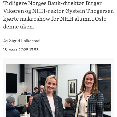
A
Tidligere Norges Bank-direktør Birger
Vikøren og NHH-rektor Øystein Thøgersen
K
kjørte makroshow for NHH alumn i Oslo
R
denne uken.
O
S
Av
Sigrid Folkestad
H
13. mars 2025 13:53
O
W
M
E
D
V