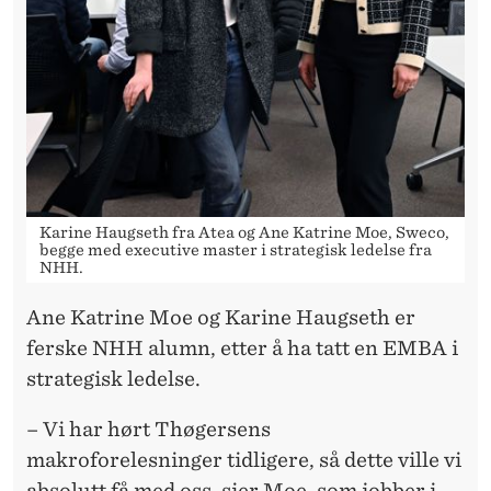
I
K
Ø
R
E
N
Karine Haugseth fra Atea og Ane Katrine Moe, Sweco,
O
begge med executive master i strategisk ledelse fra
NHH.
G
Ane Katrine Moe og Karine Haugseth er
T
ferske NHH alumn, etter å ha tatt en EMBA i
H
strategisk ledelse.
Ø
– Vi har hørt Thøgersens
G
makroforelesninger tidligere, så dette ville vi
absolutt få med oss, sier Moe, som jobber i