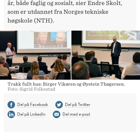
år, både faglig og sosialt, sier Endre Skolt,
som er utdannet fra Norges tekniske
høgskole (NTH).
Trakk fullt hus: Birger Vikøren og Øystein Thøgersen.
Foto: Sigrid Folkestad
Del på Facebook
Del på Twitter
Del på LinkedIn
Del med e-post