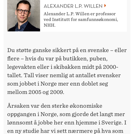
E
ALEXANDER L.P. WILLEN
N
Alexander L.P. Willen er professor
ved Institutt for samfunnsøkonomi,
E
NHH.
O
G
Du støtte ganske sikkert på en svenske – eller
D
flere – hvis du var på butikken, puben,
legevakten eller i skibakken midt på 2000-
R
tallet. Tall viser nemlig at antallet svensker
O
som jobbet i Norge mer enn doblet seg
T
mellom 2005 og 2009.
I
Årsaken var den sterke økonomiske
L
oppgangen i Norge, som gjorde det langt mer
N
lønnsomt å jobbe her enn hjemme i Sverige. I
en ny studie har vi sett nærmere på hva som