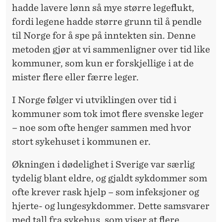
T
hadde lavere lønn så mye større legeflukt,
A
fordi legene hadde større grunn til å pendle
P
til Norge for å spe på inntekten sin. Denne
metoden gjør at vi sammenligner over tid like
T
kommuner, som kun er forskjellige i at de
I
mister flere eller færre leger.
S
I Norge følger vi utviklingen over tid i
V
kommuner som tok imot flere svenske leger
E
– noe som ofte henger sammen med hvor
stort sykehuset i kommunen er.
R
I
Økningen i dødelighet i Sverige var særlig
tydelig blant eldre, og gjaldt sykdommer som
G
ofte krever rask hjelp – som infeksjoner og
E
hjerte- og lungesykdommer. Dette samsvarer
med tall fra sykehus, som viser at flere