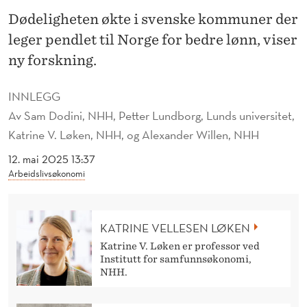
E
Dødeligheten økte i svenske kommuner der
R
leger pendlet til Norge for bedre lønn, viser
F
ny forskning.
U
INNLEGG
L
Av
Sam Dodini, NHH, Petter Lundborg, Lunds universitet,
G
Katrine V. Løken, NHH, og Alexander Willen, NHH
T
12. mai 2025 13:37
Arbeidslivsøkonomi
E
P
KATRINE VELLESEN LØKEN
E
Katrine V. Løken er professor ved
N
Institutt for samfunnsøkonomi,
NHH.
G