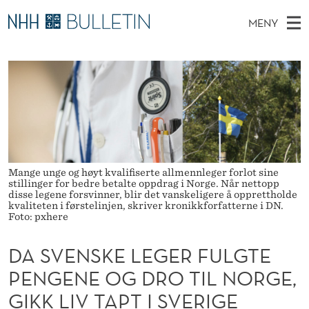
D
MENY
A
H
NO
TIL NHH.NO
S
S
O
Ø
K
Stipendiater og nye forskerprofiler
V
I
V
N
E
Disputaser
E
E
T
T
D
Ekspertutvalg
S
N
T
M
E
Om Bulletin
D
S
E
E
Mange unge og høyt kvalifiserte allmennleger forlot sine
T
N
K
stillinger for bedre betalte oppdrag i Norge. Når nettopp
disse legene forsvinner, blir det vanskeligere å opprettholde
Y
kvaliteten i førstelinjen, skriver kronikkforfatterne i DN.
E
Foto: pxhere
L
DA SVENSKE LEGER FULGTE
E
PENGENE OG DRO TIL NORGE,
G
GIKK LIV TAPT I SVERIGE