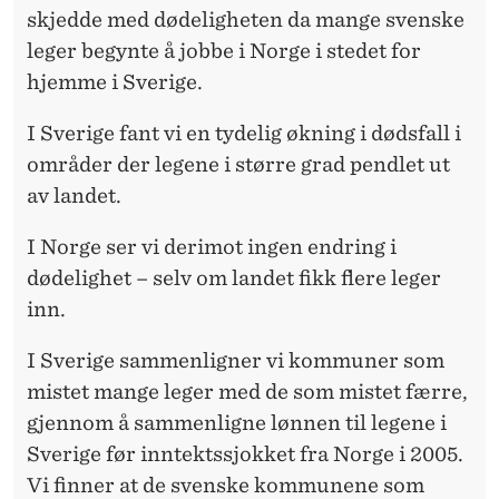
O
skjedde med dødeligheten da mange svenske
R
leger begynte å jobbe i Norge i stedet for
G
hjemme i Sverige.
E
I Sverige fant vi en tydelig økning i dødsfall i
,
områder der legene i større grad pendlet ut
av landet.
G
I
I Norge ser vi derimot ingen endring i
dødelighet – selv om landet fikk flere leger
K
inn.
K
I Sverige sammenligner vi kommuner som
L
mistet mange leger med de som mistet færre,
I
gjennom å sammenligne lønnen til legene i
V
Sverige før inntektssjokket fra Norge i 2005.
Vi finner at de svenske kommunene som