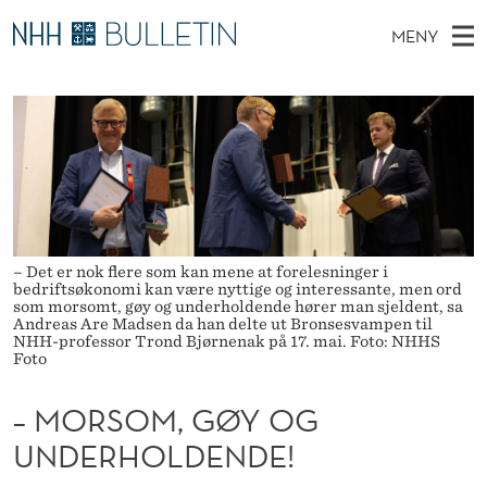
–
MENY
M
H
NO
TIL NHH.NO
S
O
O
Ø
K
Stipendiater og nye forskerprofiler
V
I
R
N
E
Disputaser
E
S
T
T
D
Ekspertutvalg
S
O
T
M
E
Om Bulletin
D
M
E
E
– Det er nok flere som kan mene at forelesninger i
T
N
,
bedriftsøkonomi kan være nyttige og interessante, men ord
som morsomt, gøy og underholdende hører man sjeldent, sa
Y
Andreas Are Madsen da han delte ut Bronsesvampen til
G
NHH-professor Trond Bjørnenak på 17. mai. Foto: NHHS
Foto
Ø
– MORSOM, GØY OG
Y
UNDERHOLDENDE!
O