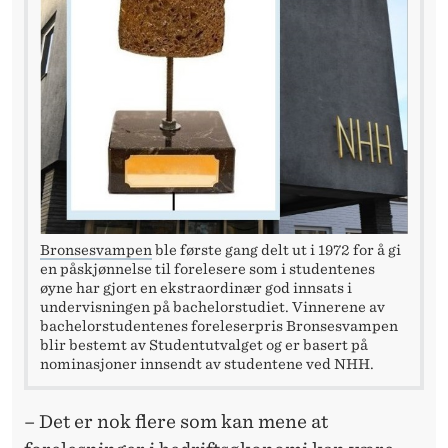
D
E
!
Bronsesvampen
ble første gang delt ut i 1972 for å gi
en påskjønnelse til forelesere som i studentenes
øyne har gjort en ekstraordinær god innsats i
undervisningen på bachelorstudiet. Vinnerene av
bachelorstudentenes foreleserpris Bronsesvampen
blir bestemt av Studentutvalget og er basert på
nominasjoner innsendt av studentene ved NHH.
– Det er nok flere som kan mene at