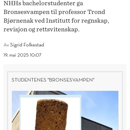
G
NHHs bachelorstudenter ga
Bronsesvampen til professor Trond
U
Bjørnenak ved Institutt for regnskap,
N
revisjon og rettsvitenskap.
D
Av
Sigrid Folkestad
E
19. mai 2025 10:07
R
H
O
STUDENTENES "BRONSESVAMPEN"
L
D
E
N