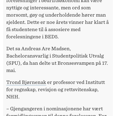
forelesninger i bedriftsøkonomi kan være
nyttige og interessante, men ord som
morsomt, gøy og underholdende hører man
sjeldent. Dette er noe årets vinner har klart å
få studentene til å assosiere med
forelesningene i BED5.
Det sa Andreas Are Madsen,
Bacheloransvarlig i Studentpolitisk Utvalg
(SPU), da han delte ut Bronsesvampen på 17.
mai.
Trond Bjørnenak
er professor ved Institutt
for regnskap, revisjon og rettsvitenskap,
NHH.
– Gjengangeren i nominasjonene har vært
formidlingsevnen til denne foreleseren. For