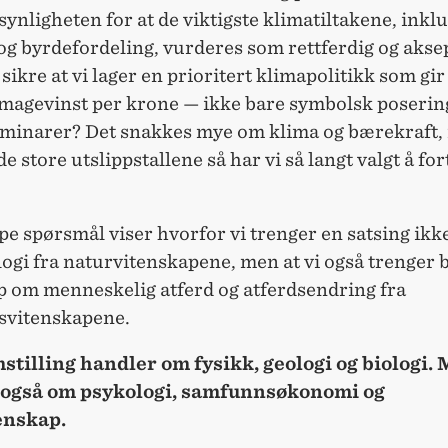
ynligheten for at de viktigste klimatiltakene, inkl
og byrdefordeling, vurderes som rettferdig og akse
ikre at vi lager en prioritert klimapolitikk som gir
imagevinst per krone — ikke bare symbolsk posering
minarer? Det snakkes mye om klima og bærekraft
 de store utslippstallene så har vi så langt valgt å for
pe spørsmål
viser hvorfor vi trenger en satsing ikk
ogi fra naturvitenskapene, men at vi også trenger 
 om menneskelig atferd og atferdsendring fra
svitenskapene.
tilling handler om fysikk, geologi og biologi. 
 også om psykologi, samfunnsøkonomi og
enskap.