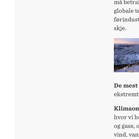
må betra
globale 
førindust
skje.
De mest
ekstremt
Klimaom
hvor vi h
og gass, 
vind, van