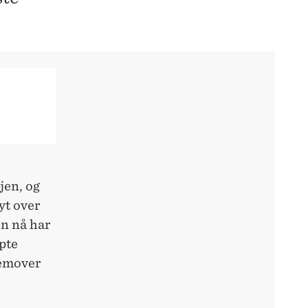
ljen, og
yt over
en nå har
pte
fremover