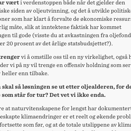
ar vært
i verdenstoppen både når det gjelder den
ske siden av oljeutvinning, og det å utvikle politisk
oner som har klart å forvalte de økonomiske ressu
lig måte, slik at inntektene faktisk har kommet
gen til gode (visste du at avkastningen fra oljefond
er 20 prosent av det årlige statsbudsjettet?).
trenger
vi å omstille oss til en ny virkelighet, også 
er vi på ny vil trenge en offensiv holdning som ser
heller enn tilbake.
skal så løsningen se ut etter oljealderen, for d
 som står for tur? Det vet vi ikke enda.
re
at naturvitenskapene for lengst har dokumentert
skapte klimaendringer er et reelt og økende proble
fortsette som før, og at de totale utslippene av kli