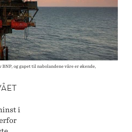
av BNP, og gapet til nabolandene våre er økende,
VÅET
N
inst i
erfor
ste