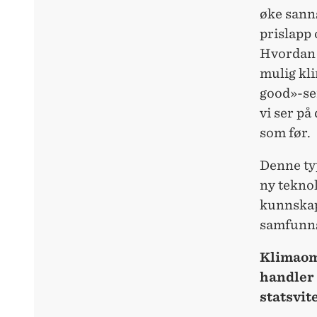
øke sanns
prislapp 
Hvordan s
mulig kl
good»-se
vi ser på
som før.
Denne ty
ny teknol
kunnskap
samfunn
Klimaoms
handler
statsvit