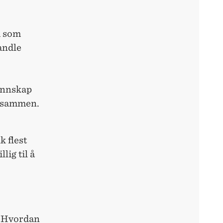
m som
andle
unnskap
e sammen.
k flest
lig til å
e? Hvordan