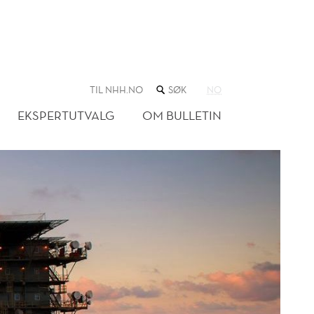
SØK
TIL NHH.NO
NO
I
NETTSTEDET
EKSPERTUTVALG
OM BULLETIN