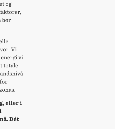
et og
faktorer,
m bør
elle
vor. Vi
energi vi
t totale
 landsnivå
for
zonas.
, eller i
i
nå. Dét