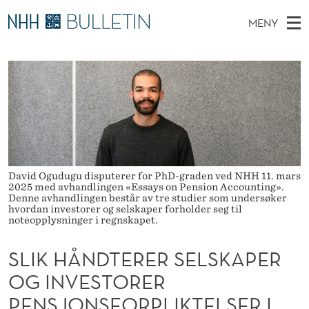
S
MENY
L
H
NO
EN
TIL NHH.NO
S
I
O
Ø
K
Stipendiater og nye forskerprofiler
V
I
K
N
E
Disputaser
E
H
T
T
D
Ekspertutvalg
S
Å
T
M
E
Om Bulletin
D
N
E
E
David Ogudugu disputerer for PhD-graden ved NHH 11. mars
T
N
D
2025 med avhandlingen «Essays on Pension Accounting».
Denne avhandlingen består av tre studier som undersøker
Y
T
hvordan investorer og selskaper forholder seg til
noteopplysninger i regnskapet.
E
SLIK HÅNDTERER SELSKAPER
R
OG INVESTORER
E
PENSJONSFORPLIKTELSER I