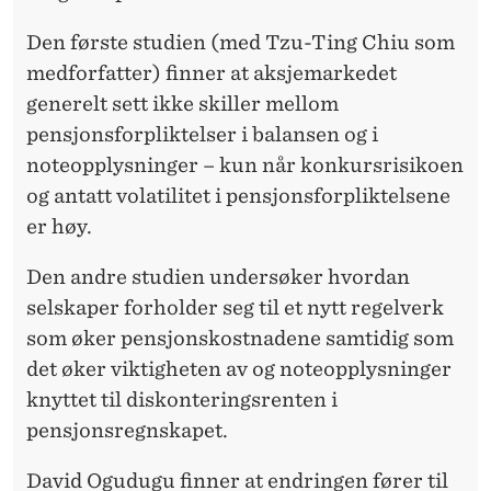
N
S
Den første studien (med Tzu-Ting Chiu som
medforfatter) finner at aksjemarkedet
J
generelt sett ikke skiller mellom
O
pensjonsforpliktelser i balansen og i
N
noteopplysninger – kun når konkursrisikoen
og antatt volatilitet i pensjonsforpliktelsene
S
er høy.
F
Den andre studien undersøker hvordan
O
selskaper forholder seg til et nytt regelverk
R
som øker pensjonskostnadene samtidig som
P
det øker viktigheten av og noteopplysninger
knyttet til diskonteringsrenten i
L
pensjonsregnskapet.
I
David Ogudugu finner at endringen fører til