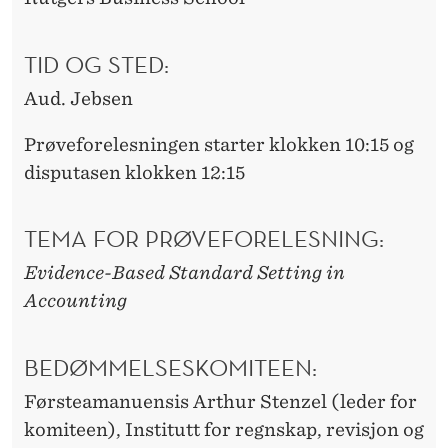
K
TID OG STED:
A
Aud. Jebsen
P
E
Prøveforelesningen starter klokken 10:15 og
disputasen klokken 12:15
T
TEMA FOR PRØVEFORELESNING:
Evidence-Based Standard Setting in
Accounting
BEDØMMELSESKOMITEEN:
Førsteamanuensis Arthur Stenzel (leder for
komiteen), Institutt for regnskap, revisjon og