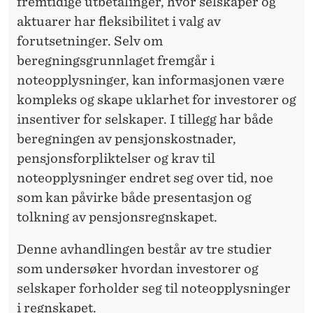
I
fremtidige utbetalinger, hvor selskaper og
aktuarer har fleksibilitet i valg av
N
forutsetninger. Selv om
V
beregningsgrunnlaget fremgår i
E
noteopplysninger, kan informasjonen være
kompleks og skape uklarhet for investorer og
S
insentiver for selskaper. I tillegg har både
T
beregningen av pensjonskostnader,
O
pensjonsforpliktelser og krav til
noteopplysninger endret seg over tid, noe
R
som kan påvirke både presentasjon og
E
tolkning av pensjonsregnskapet.
R
Denne avhandlingen består av tre studier
P
som undersøker hvordan investorer og
E
selskaper forholder seg til noteopplysninger
i regnskapet.