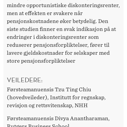
K
mindre opportunistiske diskonteringsrenter,
T
men at effekten er svakere når
E
pensjonskostnadene øker betydelig. Den
siste studien finner en svak indikasjon på at
L
endringer i diskonteringsrenter som
S
reduserer pensjonsforpliktelser, fører til
E
lavere gjeldskostnader for selskaper med
store pensjonsforpliktelser
R
I
VEILEDERE:
R
Førsteamanuensis Tzu Ting Chiu
E
(hovedveileder), Institutt for regnskap,
G
revisjon og rettsvitenskap, NHH
N
Førsteamanuensis Divya Anantharaman,
S
Rutgers Business School