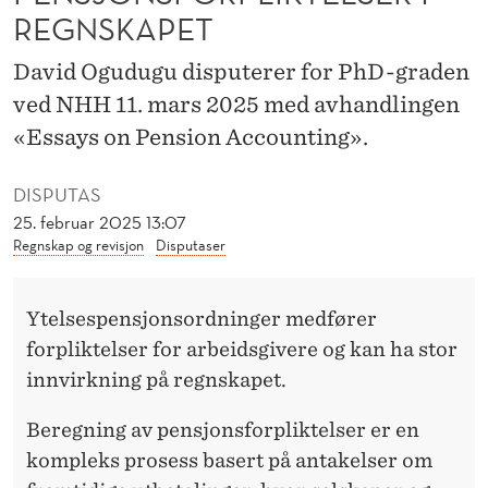
R
REGNSKAPET
S
David Ogudugu disputerer for PhD-graden
E
ved NHH 11. mars 2025 med avhandlingen
L
«Essays on Pension Accounting».
S
DISPUTAS
K
25. februar 2025 13:07
Regnskap og revisjon
Disputaser
A
P
Ytelsespensjonsordninger medfører
E
forpliktelser for arbeidsgivere og kan ha stor
R
innvirkning på regnskapet.
O
Beregning av pensjonsforpliktelser er en
G
kompleks prosess basert på antakelser om