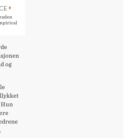
NCE
graden
mpirical
vde
isjonen
id og
le
llykket
. Hun
ære
fedrene
.