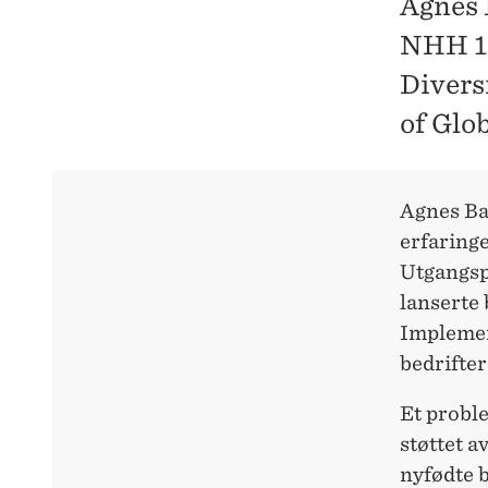
Agnes 
NHH 14
Divers
of Glo
Agnes Ba
erfaring
Utgangspu
lanserte 
Implemen
bedrifter
Et proble
støttet a
nyfødte b