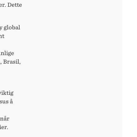
er. Dette
y global
nt
nlige
 Brasil,
iktig
sus å
 når
er.