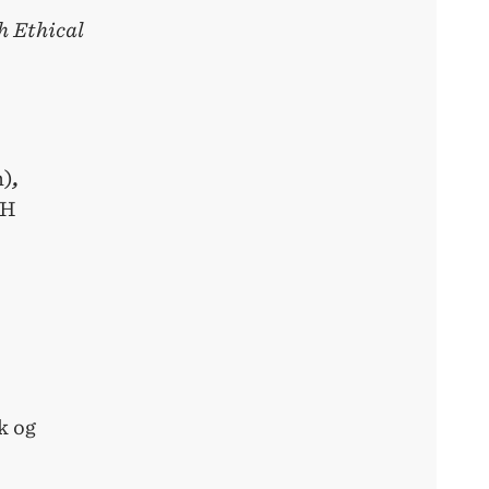
h Ethical
n)
,
HH
k og