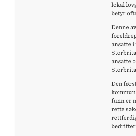
lokal lov
betyr oft
Denne av
foreldre
ansatte i
Storbrit
ansatte o
Storbrit
Den først
kommunise
funn er m
rette søk
rettferdi
bedrifte