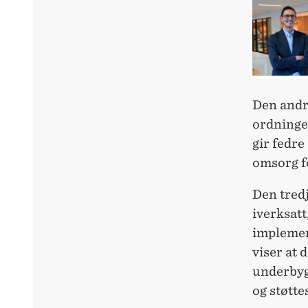
Den andr
ordninge
gir fedre
omsorg f
Den tredj
iverksat
implement
viser at
underbygg
og støtte