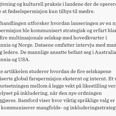
givning og kulturell praksis i landene der de operer
e at fødselspermisjon kun tilbys til mødre.
handlingen utforsker hvordan lanseringen av en n
permisjon ble kommunisert strategisk og erfart bla
 fire multinasjonale selskap med hovedkvarter i
annia og Norge. Dataene omfatter intervju med man
g ledere. De mannlige ansatte befant seg i Australia,
annia og USA.
e artikkelen studerer hvordan de fire selskapene
rte global farspermisjon eksternt og internt. Et v
otsetningen mellom å legge vekt på likestilling ver
elyset på inkludering, når den nye ordningen
ggjøres. Bamford viser hvor viktig språklige valg er
r kommuniserer mangfolds- og inkluderingsstrategi