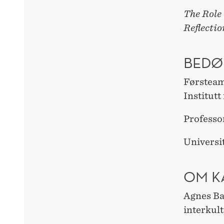
The Role 
Reflectio
BEDØ
Førsteam
Institut
Professo
Universit
OM K
Agnes Bam
interkul