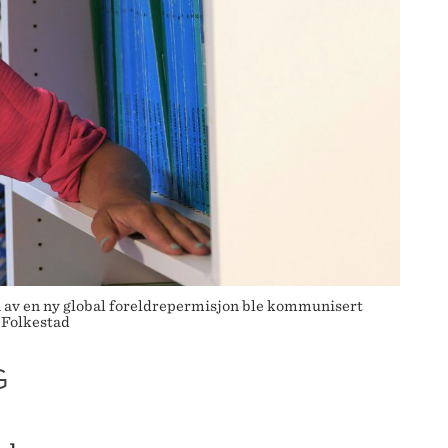
 av en ny global foreldrepermisjon ble kommunisert
d Folkestad
G