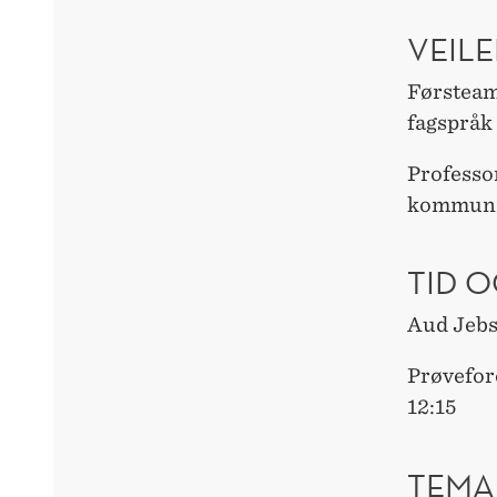
VEILE
Førsteam
fagspråk
Professor
kommuni
TID O
Aud Jeb
Prøvefor
12:15
TEMA