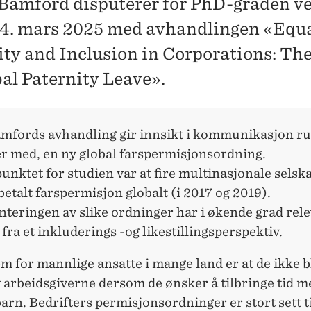
Bamford disputerer for PhD-graden v
. mars 2025 med avhandlingen «Equa
ity and Inclusion in Corporations: The
bal Paternity Leave».
mfords avhandling gir innsikt i kommunikasjon ru
er med, en ny global farspermisjonsordning.
nktet for studien var at fire multinasjonale selsk
betalt farspermisjon globalt (i 2017 og 2019).
teringen av slike ordninger har i økende grad rele
 fra et inkluderings -og likestillingsperspektiv.
m for mannlige ansatte i mange land er at de ikke b
v arbeidsgiverne dersom de ønsker å tilbringe tid m
arn. Bedrifters permisjonsordninger er stort sett t