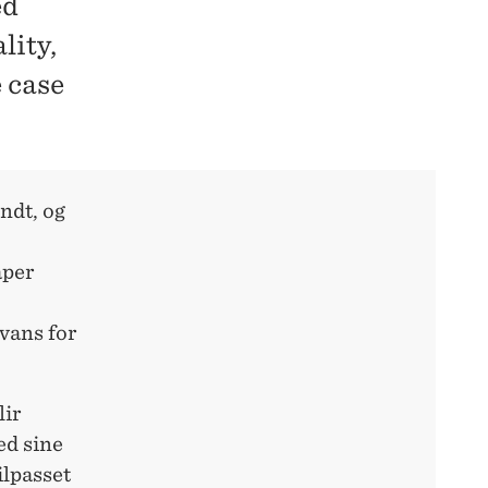
ed
lity,
 case
ndt, og
aper
vans for
lir
ed sine
ilpasset