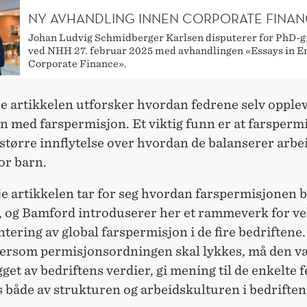
NY AVHANDLING INNEN CORPORATE FINA
Johan Ludvig Schmidberger Karlsen disputerer for PhD-
ved NHH 27. februar 2025 med avhandlingen «Essays in E
Corporate Finance».
e artikkelen utforsker hvordan fedrene selv opple
n med farspermisjon. Et viktig funn er at farsperm
 større innflytelse over hvordan de balanserer arbe
or barn.
e artikkelen tar for seg hvordan farspermisjonen b
t, og Bamford introduserer her et rammeverk for ve
ering av global farspermisjon i de fire bedriftene
 dersom permisjonsordningen skal lykkes, må den v
et av bedriftens verdier, gi mening til de enkelte 
s både av strukturen og arbeidskulturen i bedriften