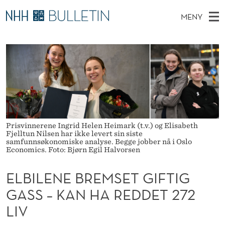
E
MENY
L
H
NO
EN
TIL NHH.NO
S
B
O
Ø
K
Stipendiater og nye forskerprofiler
V
I
I
N
E
Disputaser
E
L
T
T
D
Ekspertutvalg
S
E
T
M
E
Om Bulletin
D
N
E
E
Prisvinnerene Ingrid Helen Heimark (t.v.) og Elisabeth
T
N
E
Fjelltun Nilsen har ikke levert sin siste
samfunnsøkonomiske analyse. Begge jobber nå i Oslo
Y
Economics. Foto: Bjørn Egil Halvorsen
B
R
ELBILENE BREMSET GIFTIG
E
GASS – KAN HA REDDET 272
LIV
M