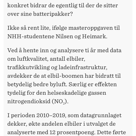
T
konkret bidrar de egentlig til der de sitter
2
over sine batteripakker?
7
Ikke så rent lite, ifølge masteroppgaven til
2
NHH-studentene Nilsen og Heimark.
L
Ved å hente inn og analysere ti år med data
I
om luftkvalitet, antall elbiler,
V
trafikkutvikling og ladeinfrastruktur,
avdekker de at elbil-boomen har bidratt til
betydelig bedre byluft. Særlig er effekten
tydelig for den helseskadelige gassen
nitrogendioksid (NO₂).
I perioden 2010–2019, som datagrunnlaget
dekker, økte andelen elbiler i utvalget de
analyserte med 12 prosentpoeng. Dette førte