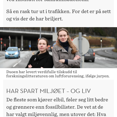
S
–
Så en rask tur ut i trafikken. For det er på sett
og vis der de har briljert.
K
A
N
H
A
R
Duoen har levert verdifulle tilskudd til
forskningslitteraturen om luftforurensing, ifølge juryen.
E
D
HAR SPART MILJØET – OG LIV
D
De fleste som kjører elbil, føler seg litt bedre
E
og grønnere enn fossilbilister. De vet at de
har valgt miljøvennlig, men utover det: Hva