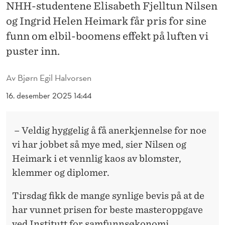
S
NHH-studentene Elisabeth Fjelltun Nilsen
og Ingrid Helen Heimark får pris for sine
E
funn om elbil-boomens effekt på luften vi
T
puster inn.
G
I
Av
Bjørn Egil Halvorsen
F
16. desember 2025 14:44
T
– Veldig hyggelig å få anerkjennelse for noe
I
vi har jobbet så mye med, sier Nilsen og
G
Heimark i et vennlig kaos av blomster,
G
klemmer og diplomer.
A
Tirsdag fikk de mange synlige bevis på at de
S
har vunnet prisen for beste masteroppgave
ved Institutt for samfunnsøkonomi.