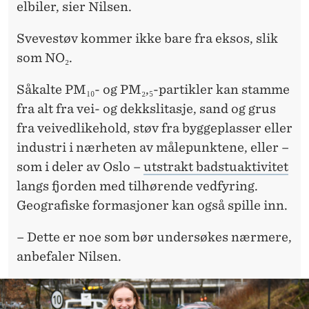
elbiler, sier Nilsen.
Svevestøv kommer ikke bare fra eksos, slik
som NO₂.
Såkalte PM₁₀- og PM₂,₅-partikler kan stamme
fra alt fra vei- og dekkslitasje, sand og grus
fra veivedlikehold, støv fra byggeplasser eller
industri i nærheten av målepunktene, eller –
som i deler av Oslo –
utstrakt badstuaktivitet
langs fjorden med tilhørende vedfyring.
Geografiske formasjoner kan også spille inn.
– Dette er noe som bør undersøkes nærmere,
anbefaler Nilsen.