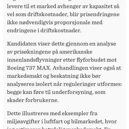
E
levere til et marked avhenger av kapasitet så
N
vel som driftskostnader, blir prisendringene
S
ikke nødvendigvis proporsjonale med
endringene i driftskostnader.
N
I
Kandidaten viser dette gjennom en analyse
av prisøkningene på amerikanske
N
innenlandsflyvninger etter flyforbudet mot
G
Boeing 737 MAX. Avhandlingen viser også at
markedsmakt og beskatning ikke bør
analyseres isolert når reguleringer utformes:
begge kan føre til underforsyning, som
skader forbrukerne.
Dette illustreres med eksempler fra
miljøavgifter i luftfart og bilmarkedet, hvor