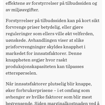
,
effektene av forstyrrelser på tilbudssiden og
M
av miljøavgifter.
A
Forstyrrelser på tilbudssiden kan på kort sikt
K
forvrenge priser betydelig, eller gjøre
reguleringer som ellers ville økt velferden,
T
uønskede. Avhandlingen viser at slike
O
prisforvrengninger skyldes knapphet i
G
markedet for innsatsfaktorer. Denne
knappheten avgjør hvor raskt
F
produksjonskapasiteten kan tilpasses
O
etterspørselen.
R
Når innsatsfaktorer plutselig blir knappe,
U
øker forbrukerprisene – i et omfang som
R
avhenger av hvilke faktorer som blir mest
begrensende. Siden marginalkostnaden ved å