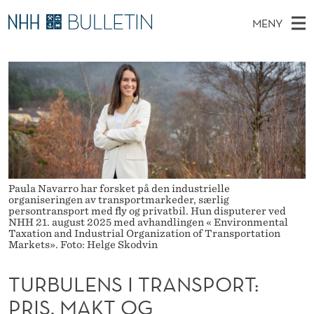
T
MENY
U
H
NO
EN
TIL NHH.NO
S
R
O
Ø
K
Stipendiater og nye forskerprofiler
V
I
B
N
E
Disputaser
E
U
T
T
D
Ekspertutvalg
S
L
T
M
E
Om Bulletin
D
E
E
E
T
N
N
Paula Navarro har forsket på den industrielle
organiseringen av transportmarkeder, særlig
Y
persontransport med fly og privatbil. Hun disputerer ved
S
NHH 21. august 2025 med avhandlingen « Environmental
Taxation and Industrial Organization of Transportation
I
Markets». Foto: Helge Skodvin
T
TURBULENS I TRANSPORT:
R
PRIS, MAKT OG