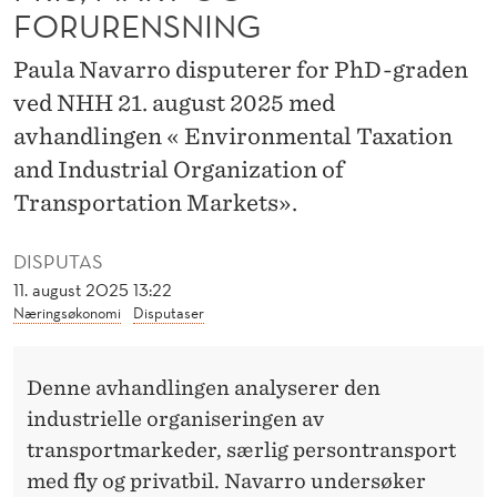
A
FORURENSNING
N
Paula Navarro disputerer for PhD-graden
S
ved NHH 21. august 2025 med
P
avhandlingen « Environmental Taxation
and Industrial Organization of
O
Transportation Markets».
R
T
DISPUTAS
11. august 2025 13:22
:
Næringsøkonomi
Disputaser
P
R
Denne avhandlingen analyserer den
I
industrielle organiseringen av
transportmarkeder, særlig persontransport
S
med fly og privatbil. Navarro undersøker