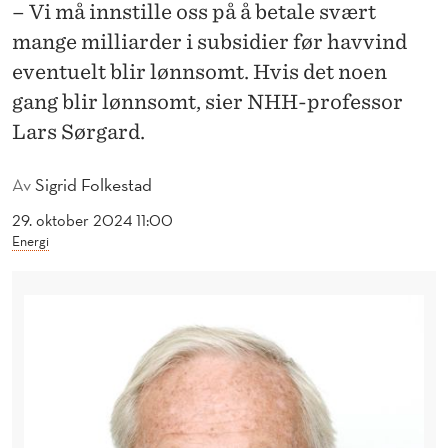
R
– Vi må innstille oss på å betale svært
mange milliarder i subsidier før havvind
A
eventuelt blir lønnsomt. Hvis det noen
D
gang blir lønnsomt, sier NHH-professor
V
Lars Sørgard.
A
Av
Sigrid Folkestad
R
29. oktober 2024 11:00
E
Energi
R
M
O
T
P