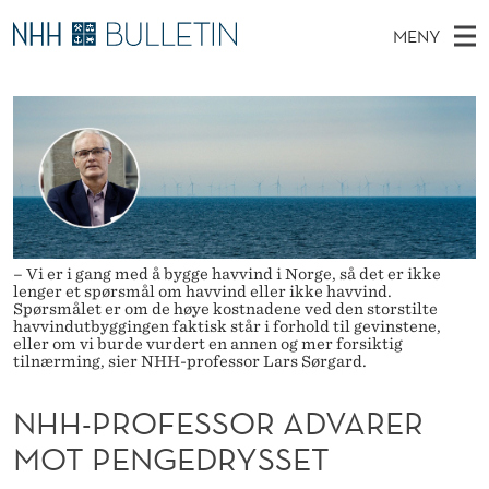
N
MENY
H
H
NO
TIL NHH.NO
S
H
O
Ø
K
Stipendiater og nye forskerprofiler
V
I
-
N
E
Disputaser
E
P
T
T
D
Ekspertutvalg
S
R
T
M
E
Om Bulletin
D
O
E
E
– Vi er i gang med å bygge havvind i Norge, så det er ikke
T
N
F
lenger et spørsmål om havvind eller ikke havvind.
Spørsmålet er om de høye kostnadene ved den storstilte
Y
havvindutbyggingen faktisk står i forhold til gevinstene,
E
eller om vi burde vurdert en annen og mer forsiktig
tilnærming, sier NHH-professor Lars Sørgard.
S
S
NHH-PROFESSOR ADVARER
MOT PENGEDRYSSET
O