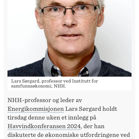
E
N
G
E
D
R
Y
S
Lars Sørgard, professor ved Institutt for
samfunnsøkonomi, NHH.
S
NHH-professor og leder av
E
Energikommisjonen
Lars Sørgard holdt
T
tirsdag denne uken et innlegg på
Havvindkonferansen 2024
, der han
diskuterte de økonomiske utfordringene ved