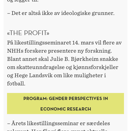
K
T
– Det er altså ikke av ideologiske grunner.
I
«THE PROFIT»
V
På likestillingsseminaret 14. mars vil flere av
E
NHHs forskere presentere ny forskning.
R
Blant annet skal Julie B. Bjørkheim snakke
I
om skatteunndragelse og kjønnsforskjeller
og Hege Landsvik om like muligheter i
Ø
fotball.
K
O
PROGRAM: GENDER PERSPECTIVES IN
N
ECONOMIC RESEARCH
O
– Årets likestillingsseminar er særdeles