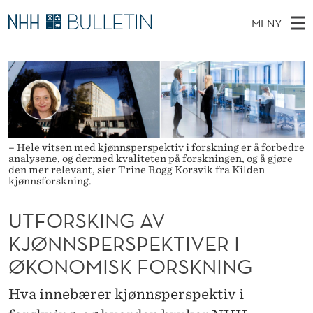
U
MENY
T
H
NO
EN
TIL NHH.NO
S
F
O
Ø
K
Stipendiater og nye forskerprofiler
V
I
O
N
E
Disputaser
E
R
T
T
D
Ekspertutvalg
S
S
T
M
– Hele vitsen med kjønnsperspektiv i forskning er å forbedre
E
Om Bulletin
analysene, og dermed kvaliteten på forskningen, og å gjøre
D
K
E
E
den mer relevant, sier Trine Rogg Korsvik fra Kilden
T
kjønnsforskning.
N
I
Y
N
UTFORSKING AV
KJØNNSPERSPEKTIVER I
G
ØKONOMISK FORSKNING
A
V
Hva innebærer kjønnsperspektiv i