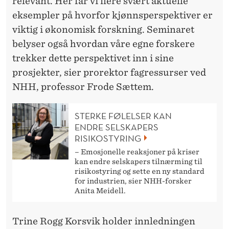
M
relevant. Her får vi flere svært aktuelle
eksempler på hvorfor kjønnsperspektiver er
I
viktig i økonomisk forskning. Seminaret
S
belyser også hvordan våre egne forskere
K
trekker dette perspektivet inn i sine
prosjekter, sier prorektor fagressurser ved
F
NHH, professor Frode Sættem.
O
R
STERKE FØLELSER KAN
ENDRE SELSKAPERS
S
RISIKOSTYRING
K
– Emosjonelle reaksjoner på kriser
kan endre selskapers tilnærming til
N
risikostyring og sette en ny standard
for industrien, sier NHH-forsker
I
Anita Meidell.
N
Trine Rogg Korsvik holder innledningen