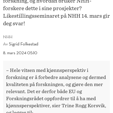
forskning, og hvordan bruker NHH-
K
forskere dette i sine prosjekter?
J
Likestillingsseminaret på NHH 14. mars gir
Ø
deg svar!
N
NHH
N
Av
Sigrid Folkestad
S
8. mars 2024 05:10
P
E
– Hele vitsen med kjønnsperspektiv i
R
forskning er å forbedre analysene og dermed
kvaliteten på forskningen, og gjøre den mer
S
relevant. Det er derfor både EU og
P
Forskningsrådet oppfordrer til å ha med
E
kjønnsperspektiver, sier Trine Rogg Korsvik,
og legger til: