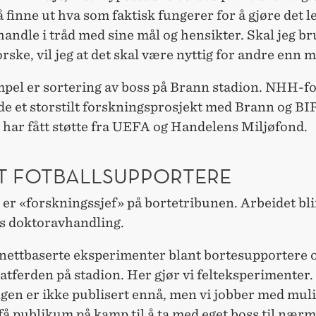
å finne ut hva som faktisk fungerer for å gjøre det l
å handle i tråd med sine mål og hensikter. Skal jeg 
forske, vil jeg at det skal være nyttig for andre enn m
mpel er sortering av boss på Brann stadion. NHH-f
e et storstilt forskningsprosjekt med Brann og BIR
 har fått støtte fra UEFA og Handelens Miljøfond.
T FOTBALLSUPPORTERE
er «forskningssjef» på bortetribunen. Arbeidet bli
s doktoravhandling.
r nettbaserte eksperimenter blant bortesupportere 
atferden på stadion. Her gjør vi felteksperimenter.
en er ikke publisert ennå, men vi jobber med mulig
å publikum på kamp til å ta med eget boss til nær