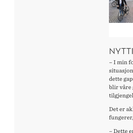
NYTT
– I min f
situasjon
dette gap
blir våre
tilgjenge
Det er ak
fungerer,
– Dette e