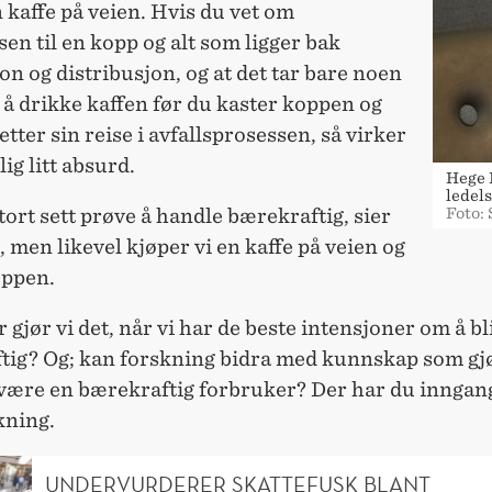
 kaffe på veien. Hvis du vet om
sen til en kopp og alt som ligger bak
n og distribusjon, og at det tar bare noen
å drikke kaffen før du kaster koppen og
etter sin reise i avfallsprosessen, så virker
lig litt absurd.
Hege L
ledel
stort sett prøve å handle bærekraftig, sier
Foto: 
 men likevel kjøper vi en kaffe på veien og
oppen.
 gjør vi det, når vi har de beste intensjoner om å b
tig? Og; kan forskning bidra med kunnskap som gjø
 være en bærekraftig forbruker? Der har du inngang
kning.
UNDERVURDERER SKATTEFUSK BLANT