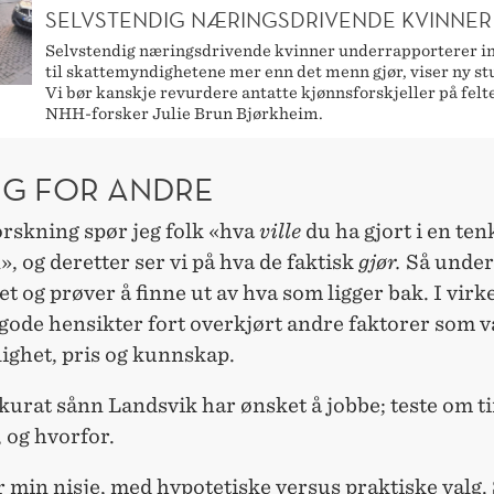
SELVSTENDIG NÆRINGSDRIVENDE KVINNER
Selvstendig næringsdrivende kvinner underrapporterer i
til skattemyndighetene mer enn det menn gjør, viser ny stu
Vi bør kanskje revurdere antatte kjønnsforskjeller på felte
NHH-forsker Julie Brun Bjørkheim.
IG FOR ANDRE
orskning spør jeg folk «hva
ville
du ha gjort i en ten
», og deretter ser vi på hva de faktisk
gjør.
Så under
et og prøver å finne ut av hva som ligger bak. I virk
 gode hensikter fort overkjørt andre faktorer som v
lighet, pris og kunnskap.
kurat sånn Landsvik har ønsket å jobbe; teste om t
 og hvorfor.
r min nisje, med hypotetiske versus praktiske valg. 