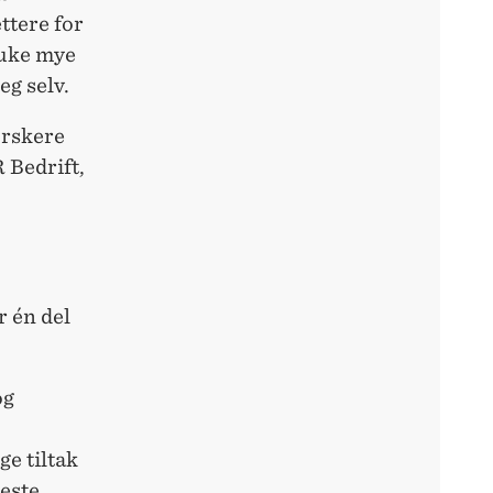
ettere for
bruke mye
eg selv.
orskere
 Bedrift,
r én del
og
e tiltak
meste