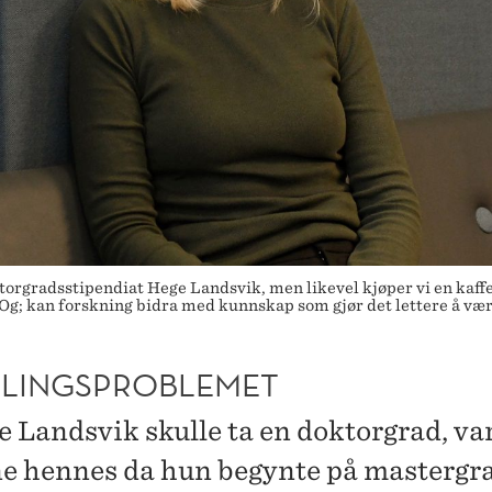
ktorgradsstipendiat Hege Landsvik, men likevel kjøper vi en kaffe
 Og; kan forskning bidra med kunnskap som gjør det lettere å væ
LINGSPROBLEMET
e Landsvik skulle ta en doktorgrad, var
e hennes da hun begynte på mastergr