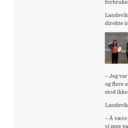
forbruker
Landsvik 
direkte i
– Jeg var
og flere 
stod ikke
Landsvik 
– Å være 
vi mye va