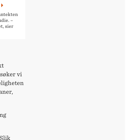
nntekten
die. –
t, sier
kt
søker vi
eligheten
aner,
ing
Slik