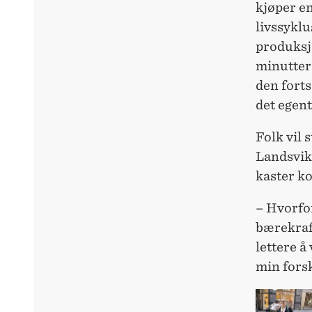
kjøper en
livssyklu
produksjo
minutter 
den forts
det egent
Folk vil 
Landsvik,
kaster k
– Hvorfor
bærekraf
lettere å
min fors