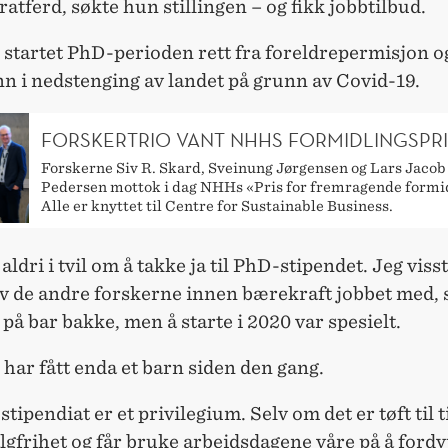
atferd, søkte hun stillingen – og fikk jobbtilbud.
startet PhD-perioden rett fra foreldrepermisjon og
nn i nedstenging av landet på grunn av Covid-19.
FORSKERTRIO VANT NHHS FORMIDLINGSPRI
Forskerne Siv R. Skard, Sveinung Jørgensen og Lars Jacob
Pedersen mottok i dag NHHs «Pris for fremragende formi
Alle er knyttet til Centre for Sustainable Business.
 aldri i tvil om å takke ja til PhD-stipendet. Jeg viss
av de andre forskerne innen bærekraft jobbet med, s
 på bar bakke, men å starte i 2020 var spesielt.
har fått enda et barn siden den gang.
stipendiat er et privilegium. Selv om det er tøft til t
lgfrihet og får bruke arbeidsdagene våre på å fordy