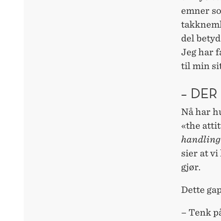
emner som
takknemli
del betyd
Jeg har f
til min s
– DE
Nå har h
«the atti
handling
sier at vi
gjør.
Dette gap
– Tenk p