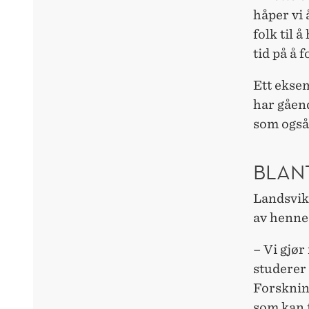
håper vi 
folk til 
tid på å 
Ett ekse
har gåend
som også
BLAN
Landsvik 
av henne
– Vi gjø
studerer 
Forskning
som kan f