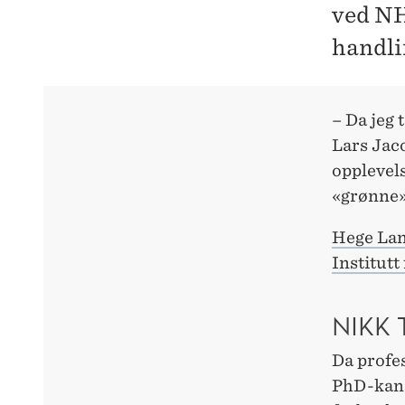
ved NH
handli
– Da jeg 
Lars Jac
opplevels
«grønne»
Hege Lan
Institutt 
NIKK 
Da profes
PhD-kand