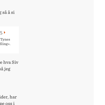
 så å si
S
 Tynes
dling».
te hva Siv
å jeg
ider, har
pe oss i