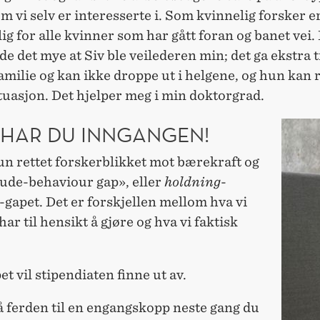
 vi selv er interesserte i. Som kvinnelig forsker er
g for alle kvinner som har gått foran og banet vei.
de det mye at Siv ble veilederen min; det ga ekstra 
amilie og kan ikke droppe ut i helgene, og hun kan 
ituasjon. Det hjelper meg i min doktorgrad.
R HAR DU INNGANGEN!
un rettet forskerblikket mot bærekraft og
tude-behaviour gap», eller
holdning
-
-gapet. Det er forskjellen mellom hva vi
 har til hensikt å gjøre og hva vi faktisk
et vil stipendiaten finne ut av.
å ferden til en engangskopp neste gang du