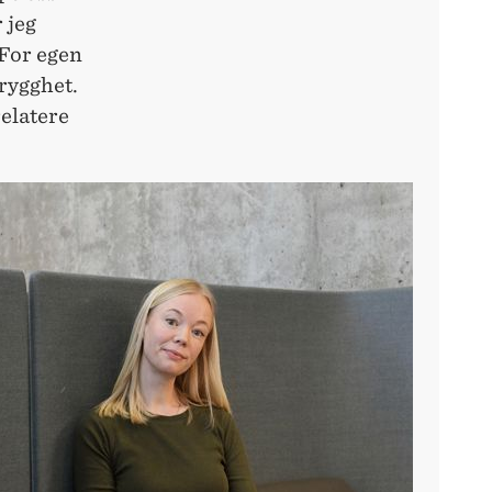
 jeg
 For egen
trygghet.
relatere