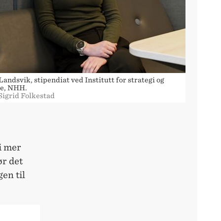
andsvik, stipendiat ved Institutt for strategi og
se, NHH.
Sigrid Folkestad
li mer
r det
en til