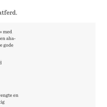
tferd.
» med
 en aha-
ne gode
d
trengte en
tig