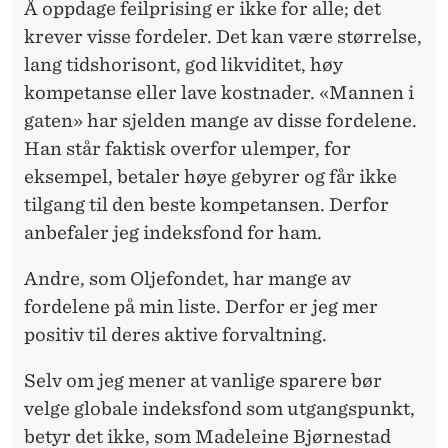
A
Å oppdage feilprising er ikke for alle; det
T
krever visse fordeler. Det kan være størrelse,
lang tidshorisont, god likviditet, høy
E
kompetanse eller lave kostnader. «Mannen i
N
gaten» har sjelden mange av disse fordelene.
»
Han står faktisk overfor ulemper, for
eksempel, betaler høye gebyrer og får ikke
tilgang til den beste kompetansen. Derfor
anbefaler jeg indeksfond for ham.
Andre, som Oljefondet, har mange av
fordelene på min liste. Derfor er jeg mer
positiv til deres aktive forvaltning.
Selv om jeg mener at vanlige sparere bør
velge globale indeksfond som utgangspunkt,
betyr det ikke, som Madeleine Bjørnestad