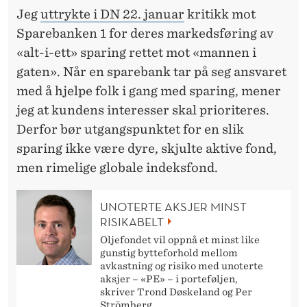
N
Jeg
uttrykte i DN 22. januar
kritikk mot
I
Sparebanken 1 for deres markedsføring av
N
«alt-i-ett» sparing rettet mot «mannen i
gaten». Når en sparebank tar på seg ansvaret
G
med å hjelpe folk i gang med sparing, mener
–
jeg at kundens interesser skal prioriteres.
M
Derfor bør utgangspunktet for en slik
sparing ikke være dyre, skjulte aktive fond,
E
men rimelige globale indeksfond.
N
I
UNOTERTE AKSJER MINST
RISIKABELT
K
Oljefondet vil oppnå et minst like
K
gunstig bytteforhold mellom
avkastning og risiko med unoterte
E
aksjer – «PE» – i porteføljen,
skriver Trond Døskeland og Per
Strömberg.