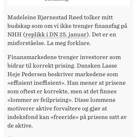
F
O
Madeleine Bjørnestad Røed tolker mitt
R
budskap som om vi ikke trenger finansfag på
«
NHH (
replikk i DN 25. januar
). Det er en
misforståelse. La meg forklare.
M
A
Finansmarkedene trenger investorer som
bidrar til korrekt prising. Dansken Lasse
N
Heje Pedersen beskriver markedene som
N
«effisient ineffisient». Han mener at prisene
E
som oftest er korrekte, men at det finnes
«lommer av feilprising». Disse lommene
N
motiverer aktive forvaltere og gjør at
I
indeksfond kan «freeride» på prisene satt av
G
de aktive.