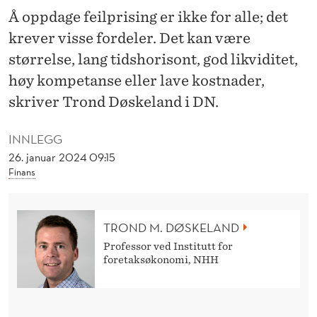
P
Å oppdage feilprising er ikke for alle; det
I
krever visse fordeler. Det kan være
T
størrelse, lang tidshorisont, god likviditet,
høy kompetanse eller lave kostnader,
A
skriver Trond Døskeland i DN.
L
F
INNLEGG
26. januar 2024 09:15
O
Finans
R
V
TROND M. DØSKELAND
A
Professor ved Institutt for
foretaksøkonomi, NHH
L
T