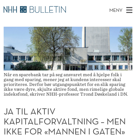
J
MENY
A
H
NO
TIL NHH.NO
S
T
O
Ø
K
Stipendiater og nye forskerprofiler
V
I
I
N
E
Disputaser
E
L
T
T
D
Ekspertutvalg
S
A
T
M
E
Om Bulletin
D
K
E
E
Når en sparebank tar på seg ansvaret med å hjelpe folk i
T
N
gang med sparing, mener jeg at kundens interesser skal
T
prioriteres. Derfor bør utgangspunktet for en slik sparing
Y
ikke være dyre, skjulte aktive fond, men rimelige globale
I
indeksfond, skriver NHH-professor Trond Døskeland i DN.
V
JA TIL AKTIV
K
KAPITALFORVALTNING – MEN
A
IKKE FOR «MANNEN I GATEN»