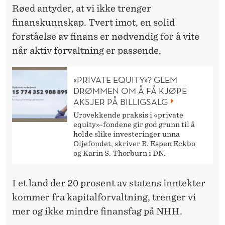
Røed antyder, at vi ikke trenger
finanskunnskap. Tvert imot, en solid
forståelse av finans er nødvendig for å vite
når aktiv forvaltning er passende.
«PRIVATE EQUITY»? GLEM
DRØMMEN OM Å FÅ KJØPE
AKSJER PÅ BILLIGSALG
Urovekkende praksis i «private
equity»-fondene gir god grunn til å
holde slike investeringer unna
Oljefondet, skriver B. Espen Eckbo
og Karin S. Thorburn i DN.
I et land der 20 prosent av statens inntekter
kommer fra kapitalforvaltning, trenger vi
mer og ikke mindre finansfag på NHH.